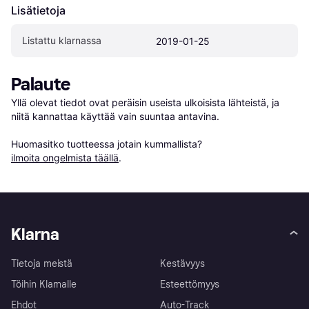
Lisätietoja
Listattu klarnassa
2019-01-25
Palaute
Yllä olevat tiedot ovat peräisin useista ulkoisista lähteistä, ja 
niitä kannattaa käyttää vain suuntaa antavina.

Huomasitko tuotteessa jotain kummallista? 
ilmoita ongelmista täällä
.
Klarna
Tietoja meistä
Kestävyys
Töihin Klarnalle
Esteettömyys
Ehdot
Auto-Track