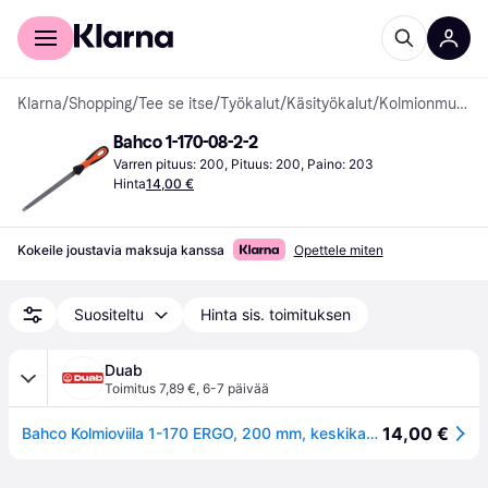
Kuluttajille
Yrityksille
Klarna
/
Shopping
/
Tee se itse
/
Työkalut
/
Käsityökalut
/
Kolmionmuotoiset viilat
Bahco 1-170-08-2-2
Varren pituus: 200, Pituus: 200, Paino: 203
Hinta
14,00 €
Kokeile joustavia maksuja kanssa
Opettele miten
Suositeltu
Hinta sis. toimituksen
Duab
Toimitus 7,89 €
,
6-7 päivää
14,00 €
Bahco Kolmioviila 1-170 ERGO, 200 mm, keskikarkea