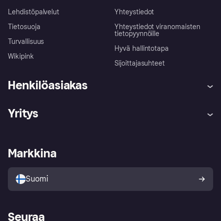
Lehdistöpalvelut
Yhteystiedot
Tietosuoja
Yhteystiedot viranomaisten
tietopyynnöille
Turvallisuus
Hyvä hallintotapa
Wikipink
Sijoittajasuhteet
Henkilöasiakas
Ohje
Reklamaatiot
Yritys
Kirjaudu sisään
Shoppaile turvallisesti Klarnalla
Kauppiastuki
Kehittäjät
Klarna app
Yksityisyysasetukset
Kirjaudu sisään yrityksenä
Operatiivinen tila
Markkina
Tutustu kauppoihin
Peruutusoikeutesi
Myy Klarnalla
Kumppanit ja integraatiot
Ostajan turva
Suomi
Seuraa