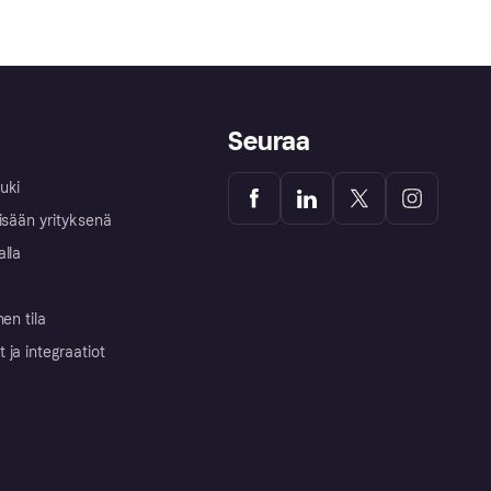
Seuraa
uki
isään yrityksenä
alla
nen tila
ja integraatiot