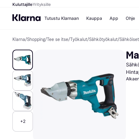
Kuluttajille
Yrityksille
Tutustu Klarnaan
Kauppa
App
Ohje
Klarna
/
Shopping
/
Tee se itse
/
Työkalut
/
Sähkötyökalut
/
Sähköiset
Kaupat
Ma
Booking.
Mak
Ma
Gigantti
Mak
H&M
Mak
Sähkö
Peten Koi
kul
Wolt
Mak
Hinta
Rah
Alkae
Mob
Kauppahakem
+2