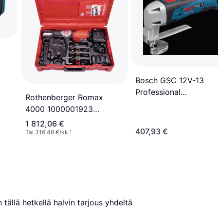
Bosch GSC 12V-13
Professional
Rothenberger Romax
Akkupeltisakset
4000 1000001923
(1x4.0Ah)
1 812,06 €
407,93 €
Tai 316,48 €/kk.
¹
 tällä hetkellä halvin tarjous yhdeltä 