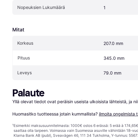
Nopeuksien Lukumäärä
1
Mitat
Korkeus
207.0 mm
Pituus
345.0 mm
Leveys
79.0 mm
Palaute
Yllä olevat tiedot ovat peräisin useista ulkoisista lähteistä, ja 
Huomasitko tuotteessa jotain kummallista? 
ilmoita ongelmista t
¹
Esimerkki maksusuunnitelmasta: 1000€ ostos 6 erässä: 5 erää à 174,65€ 
saattaa olla tarpeen. Voimassa vain Suomessa asuville vähintään 18-vuo
Klarna Bank AB (publ), Sveavägen 46, 111 34 Tukholma, Y-tunnus: 5567