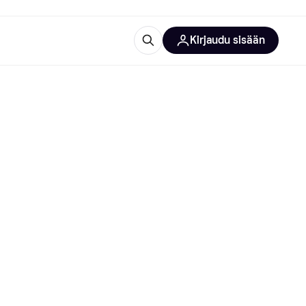
Kirjaudu sisään
totarvikkeet
rna?
 kategoriat