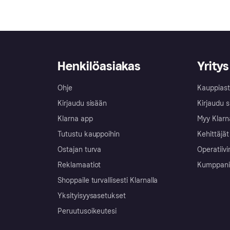
Henkilöasiakas
Yritys
Ohje
Kauppiast
Kirjaudu sisään
Kirjaudu s
Klarna app
Myy Klarn
Tutustu kauppoihin
Kehittäjät
Ostajan turva
Operatiivi
Reklamaatiot
Kumppanit 
Shoppaile turvallisesti Klarnalla
Yksityisyysasetukset
Peruutusoikeutesi