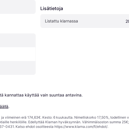
Lisätietoja
Listattu klarnassa
2
niitä kannattaa käyttää vain suuntaa antavina.

äällä
.
ja viimeinen erä 174,63€. Kesto: 6 kuukautta. Nimelliskorko 17,50%, todellinen 
tiaille henkilöille. Edellyttää Klarnan hyväksynnän. Vähimmäisoston summa 25€
37-0431. Katso ehdot osoitteesta
https://www.klarna.com/fi/ehdot/
.