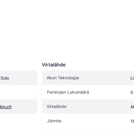
Virtalähde
Akun Teknologia
 Solo
L
Paristojen Lukumäärä
0
Virtalähde
kkurit
A
Jännite
1