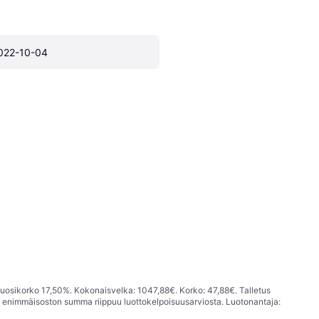
022-10-04
vuosikorko 17,50%. Kokonaisvelka: 1047,88€. Korko: 47,88€. Talletus
; enimmäisoston summa riippuu luottokelpoisuusarviosta. Luotonantaja: