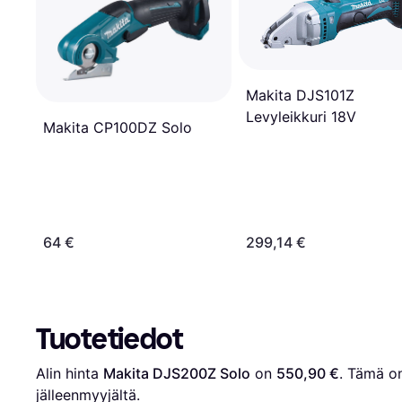
Makita DJS101Z
Levyleikkuri 18V
Makita CP100DZ Solo
64 €
299,14 €
Tuotetiedot
Alin hinta 
Makita DJS200Z Solo
 on 
550,90 €
. Tämä on
jälleenmyyjältä.