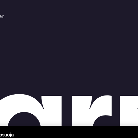
ten
tosuoja