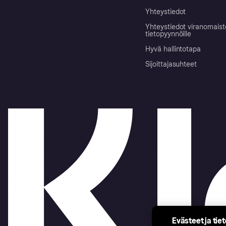
Yhteystiedot
Yhteystiedot viranomais
tietopyynnöille
Hyvä hallintotapa
Sijoittajasuhteet
Evästeet ja tie