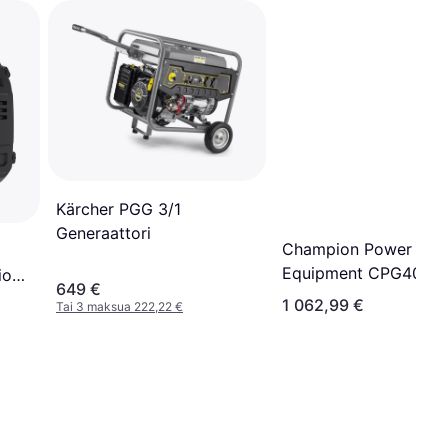
Kärcher PGG 3/1
Generaattori
Champion Power
Equipment CPG4000
ion
649 €
EU-SC
1 062,99 €
Tai 3 maksua 222,22 €