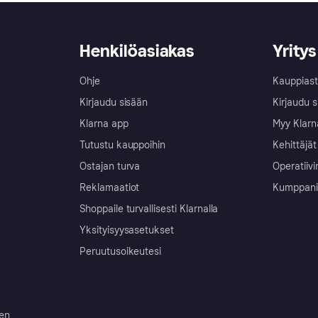
Henkilöasiakas
Yritys
Ohje
Kauppiast
Kirjaudu sisään
Kirjaudu s
Klarna app
Myy Klarn
Tutustu kauppoihin
Kehittäjät
Ostajan turva
Operatiivi
Reklamaatiot
Kumppanit 
Shoppaile turvallisesti Klarnalla
Yksityisyysasetukset
Peruutusoikeutesi
ten