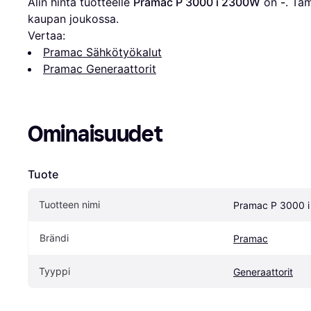
Alin hinta tuotteelle 
Pramac P 3000 i 2300W
 on 
-
. Täm
kaupan joukossa.
Vertaa:
Pramac Sähkötyökalut
Pramac Generaattorit
Ominaisuudet
Tuote
Tuotteen nimi
Pramac P 3000 
Brändi
Pramac
Tyyppi
Generaattorit