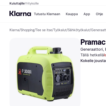
Kuluttajille
Yrityksille
Tutustu Klarnaan
Kauppa
App
Ohje
Klarna
/
Shopping
/
Tee se itse
/
Työkalut
/
Sähkötyökalut
/
Generaatt
Kaupat
Ma
Booking.
Mak
Pramac
Gigantti
Mak
H&M
Mak
Generaattori, 
Peten Koi
kul
Wolt
Mak
Tällä hetkellä
Rah
Kokeile joust
Mob
Kauppahakem