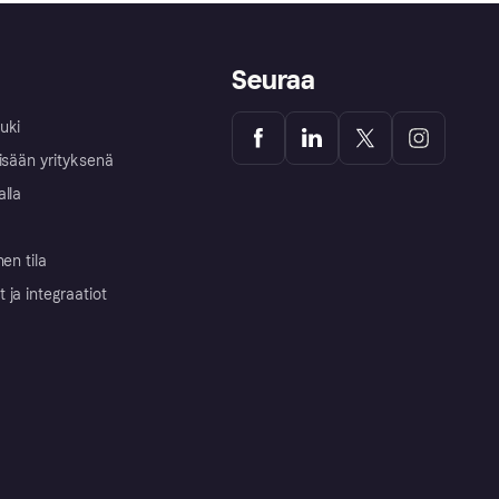
Seuraa
uki
isään yrityksenä
alla
nen tila
ja integraatiot