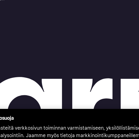
tosuoja
teitä verkkosivun toiminnan varmistamiseen, yksilöllistämi
nalysointiin. Jaamme myös tietoja markkinointikumppaneille