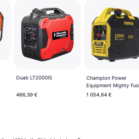
Duab LT2000IS
Champion Power
Equipment Mighty Fus
3000W
466,39 €
1 054,64 €