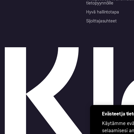
tietopyynnöille
Hyvä hallintotapa
Sijoittajasuhteet
Evästeet ja tie
Käytämme eväs
selaamisesi a