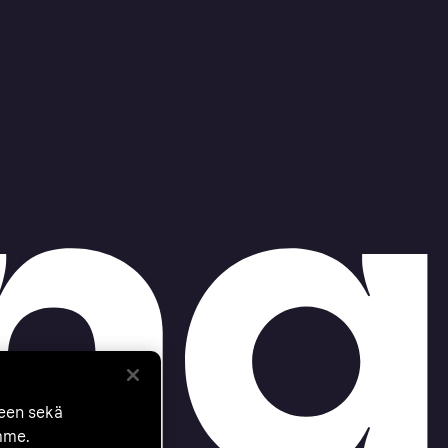
seen sekä
mme.