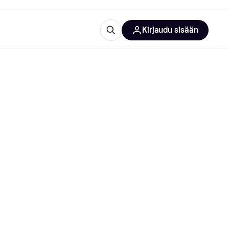
Kirjaudu sisään
totarvikkeet
rna?
 kategoriat