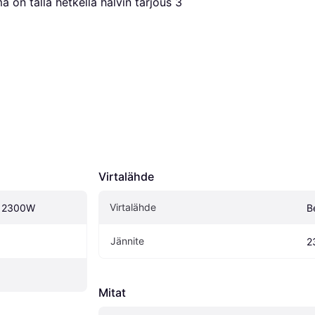
ä on tällä hetkellä halvin tarjous 
3
Virtalähde
Virtalähde
i 2300W
B
Jännite
2
Mitat