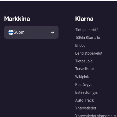
Markkina
Klarna
Tietoja meistä
Suomi
Töihin Klarnalle
Ehdot
Lehdistöpalvelut
Tietosuoja
Turvallisuus
Wikipink
Kestävyys
Esteettömyys
Auto-Track
Yhteystiedot
Yhteystiedot viranomais