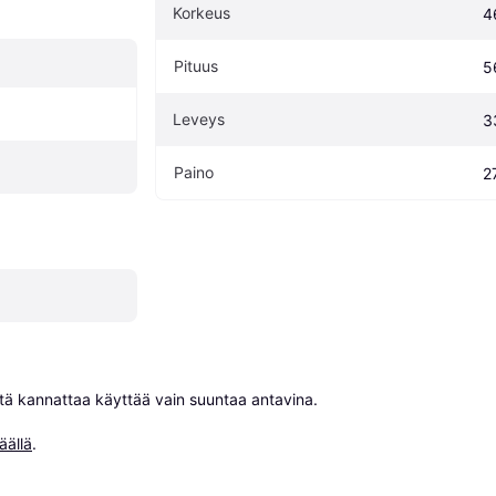
Korkeus
4
Pituus
5
Leveys
3
Paino
2
niitä kannattaa käyttää vain suuntaa antavina.

äällä
.