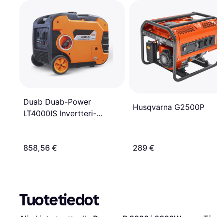
Duab Duab-Power
Husqvarna G2500P
LT4000IS Invertteri-
generaattori
858,56 €
289 €
Tuotetiedot