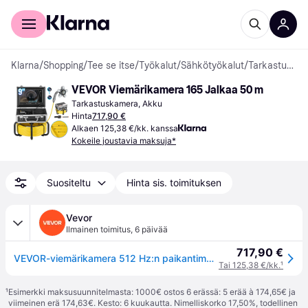
Kuluttajille
Yrityksille
Klarna
/
Shopping
/
Tee se itse
/
Työkalut
/
Sähkötyökalut
/
Tarkastuskamerat
VEVOR Viemärikamera 165 Jalkaa 50 m
Tarkastuskamera, Akku
Hinta
717,90 €
Alkaen 125,38 €/kk. kanssa
Kokeile joustavia maksuja*
Suositeltu
Hinta sis. toimituksen
Vevor
Ilmainen toimitus
,
6 päivää
717,90 €
VEVOR-viemärikamera 512 Hz:n paikantimella, 165 jalkaa / 50 m, itsetasaava viemärin tarkastuskamera 9 tuuman 1080P HD -näytöllä, 36-kertainen zoom, käärmemainen putkikamera valoilla - 12 LEDiä, 32 Gt:n SD-kortti putkille
Tai 125,38 €/kk.
¹
¹
Esimerkki maksusuunnitelmasta: 1000€ ostos 6 erässä: 5 erää à 174,65€ ja
viimeinen erä 174,63€. Kesto: 6 kuukautta. Nimelliskorko 17,50%, todellinen