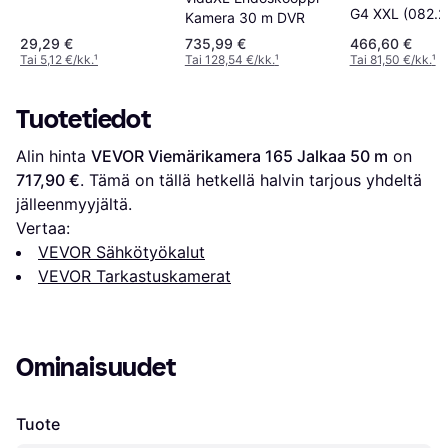
TRAKAM46628
G4 XXL (082.2
Kamera 30 m DVR
29,29 €
735,99 €
466,60 €
Tai 5,12 €/kk.
¹
Tai 128,54 €/kk.
¹
Tai 81,50 €/kk.
¹
Tuotetiedot
Alin hinta 
VEVOR Viemärikamera 165 Jalkaa 50 m
 on 
717,90 €
. Tämä on tällä hetkellä halvin tarjous yhdeltä 
jälleenmyyjältä.
Vertaa:
VEVOR Sähkötyökalut
VEVOR Tarkastuskamerat
Ominaisuudet
Tuote