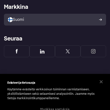
Kirjaudu sisään yrityksenä
Operatiivinen tila
Markkina
Tutustu kauppoihin
Peruutusoikeutesi
Myy Klarnalla
Kumppanit ja integraatiot
Ostajan turva
Suomi
Seuraa
Evästeet ja tietosuoja
Käytämme evästeitä verkkosivun toiminnan varmistamiseen,
yksilöllistämiseen sekä selaamisesi analysointiin. Jaamme myös
tietoja markkinointikumppaneillemme.
Muokkaa asetuksia