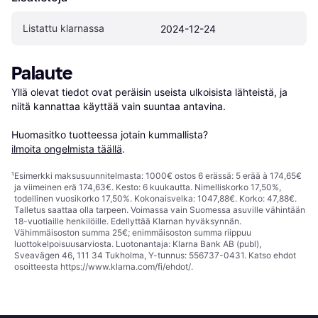
Listattu klarnassa
2024-12-24
Palaute
Yllä olevat tiedot ovat peräisin useista ulkoisista lähteistä, ja 
niitä kannattaa käyttää vain suuntaa antavina.

Huomasitko tuotteessa jotain kummallista? 
ilmoita ongelmista täällä
.
¹
Esimerkki maksusuunnitelmasta: 1000€ ostos 6 erässä: 5 erää à 174,65€
ja viimeinen erä 174,63€. Kesto: 6 kuukautta. Nimelliskorko 17,50%,
todellinen vuosikorko 17,50%. Kokonaisvelka: 1047,88€. Korko: 47,88€.
Talletus saattaa olla tarpeen. Voimassa vain Suomessa asuville vähintään
18-vuotiaille henkilöille. Edellyttää Klarnan hyväksynnän.
Vähimmäisoston summa 25€; enimmäisoston summa riippuu
luottokelpoisuusarviosta. Luotonantaja: Klarna Bank AB (publ),
Sveavägen 46, 111 34 Tukholma, Y-tunnus: 556737-0431. Katso ehdot
osoitteesta
https://www.klarna.com/fi/ehdot/
.