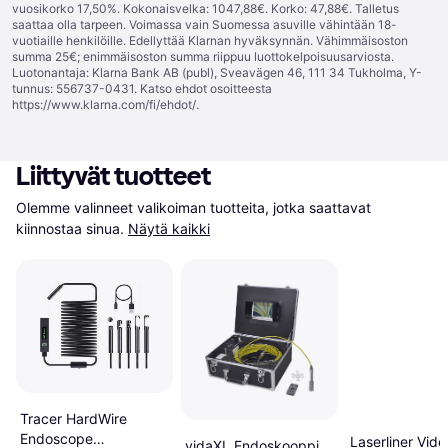
vuosikorko 17,50%. Kokonaisvelka: 1047,88€. Korko: 47,88€. Talletus
saattaa olla tarpeen. Voimassa vain Suomessa asuville vähintään 18-
vuotiaille henkilöille. Edellyttää Klarnan hyväksynnän. Vähimmäisoston
summa 25€; enimmäisoston summa riippuu luottokelpoisuusarviosta.
Luotonantaja: Klarna Bank AB (publ), Sveavägen 46, 111 34 Tukholma, Y-
tunnus: 556737-0431. Katso ehdot osoitteesta
https://www.klarna.com/fi/ehdot/
.
Liittyvät tuotteet
Olemme valinneet valikoiman tuotteita, jotka saattavat 
kiinnostaa sinua.
Näytä kaikki
Tracer HardWire
Endoscope
Laserliner Vide
vidaXL Endoskooppi