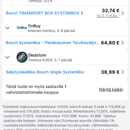
Toimitus 7,02 €
32,74 €
Bosch TRANSPORT BOX SYSTEMBOX S
Tai 5,72 €/kk.
¹
OnBuy
Ilmainen toimitus
,
4-6 päivää
64,80 €
Bosch SystemBox – Pienikokoinen Tarvikesäilytys S
Sledstore
Toimitus 9,99 €
,
3-7 päivää
38,99 €
Säilytyslaatikko Bosch Single SystemBox
Tämä tuote on myös saatavilla 
1
Näytä kaikki
vahvistamattomalla 
kauppa
.
¹
Esimerkki maksusuunnitelmasta: 1000€ ostos 6 erässä: 5 erää à 174,65€ ja
viimeinen erä 174,63€. Kesto: 6 kuukautta. Nimelliskorko 17,50%, todellinen
vuosikorko 17,50%. Kokonaisvelka: 1047,88€. Korko: 47,88€. Talletus
saattaa olla tarpeen. Voimassa vain Suomessa asuville vähintään 18-
vuotiaille henkilöille. Edellyttää Klarnan hyväksynnän. Vähimmäisoston
summa 25€; enimmäisoston summa riippuu luottokelpoisuusarviosta.