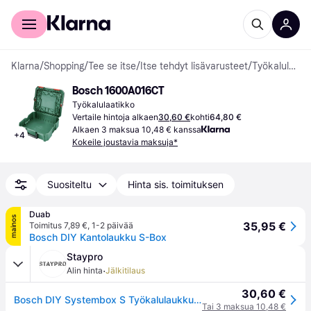
Kuluttajille
Yrityksille
Klarna
/
Shopping
/
Tee se itse
/
Itse tehdyt lisävarusteet
/
Työkalulaatikot
Bosch 1600A016CT
Työkalulaatikko
Vertaile hintoja alkaen
30,60 €
kohti
64,80 €
Alkaen 3 maksua 10,48 € kanssa
+
4
Kokeile joustavia maksuja*
Suositeltu
Hinta sis. toimituksen
Duab
mainos
35,95 €
Toimitus 7,89 €
,
1-2 päivää
Bosch DIY Kantolaukku S-Box
Staypro
·
Alin hinta
Jälkitilaus
30,60 €
Bosch DIY Systembox S Työkalulaukku, Autotallin sisustus & säilytys
Tai 3 maksua 10,48 €