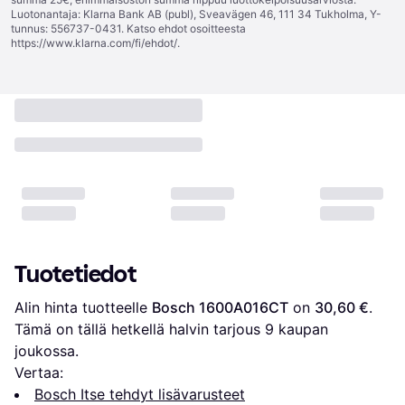
Luotonantaja: Klarna Bank AB (publ), Sveavägen 46, 111 34 Tukholma, Y-
tunnus: 556737-0431. Katso ehdot osoitteesta
https://www.klarna.com/fi/ehdot/
.
Tuotetiedot
Alin hinta tuotteelle 
Bosch 1600A016CT
 on 
30,60 €
. 
Tämä on tällä hetkellä halvin tarjous 
9
 kaupan 
joukossa.
Vertaa:
Bosch Itse tehdyt lisävarusteet