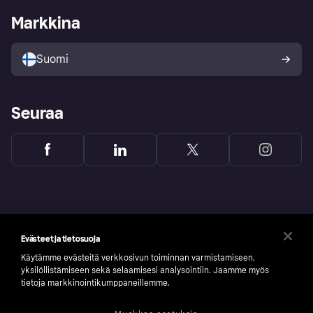
Kirjaudu sisään yrityksenä
Operatiivinen tila
Markkina
Tutustu kauppoihin
Peruutusoikeutesi
Myy Klarnalla
Kumppanit ja integraatiot
Ostajan turva
Suomi
Seuraa
Evästeet ja tietosuoja
Käytämme evästeitä verkkosivun toiminnan varmistamiseen,
yksilöllistämiseen sekä selaamisesi analysointiin. Jaamme myös
tietoja markkinointikumppaneillemme.