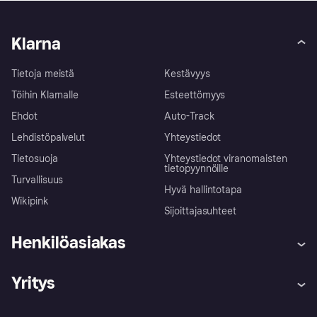
Klarna
Tietoja meistä
Kestävyys
Töihin Klarnalle
Esteettömyys
Ehdot
Auto-Track
Lehdistöpalvelut
Yhteystiedot
Tietosuoja
Yhteystiedot viranomaisten
tietopyynnöille
Turvallisuus
Hyvä hallintotapa
Wikipink
Sijoittajasuhteet
Henkilöasiakas
Ohje
Reklamaatiot
Yritys
Kirjaudu sisään
Shoppaile turvallisesti Klarnalla
Kauppiastuki
Kehittäjät
Klarna app
Yksityisyysasetukset