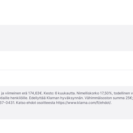
ja viimeinen erä 174,63€. Kesto: 6 kuukautta. Nimelliskorko 17,50%, todellinen 
tiaille henkilöille. Edellyttää Klarnan hyväksynnän. Vähimmäisoston summa 25€
37-0431. Katso ehdot osoitteesta
https://www.klarna.com/fi/ehdot/
.