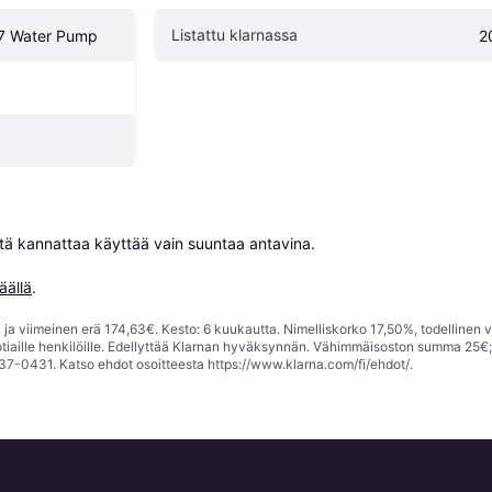
Listattu klarnassa
7 Water Pump
2
niitä kannattaa käyttää vain suuntaa antavina.

äällä
.
ja viimeinen erä 174,63€. Kesto: 6 kuukautta. Nimelliskorko 17,50%, todellinen 
tiaille henkilöille. Edellyttää Klarnan hyväksynnän. Vähimmäisoston summa 25€
37-0431. Katso ehdot osoitteesta
https://www.klarna.com/fi/ehdot/
.