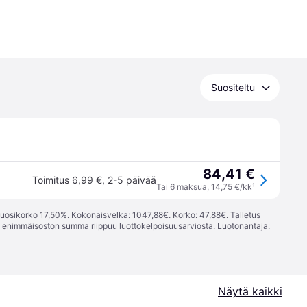
Suositeltu
84,41 €
Toimitus 6,99 €
,
2-5 päivää
Tai 6 maksua, 14,75 €/kk
¹
vuosikorko 17,50%. Kokonaisvelka: 1047,88€. Korko: 47,88€. Talletus
; enimmäisoston summa riippuu luottokelpoisuusarviosta. Luotonantaja:
Näytä kaikki