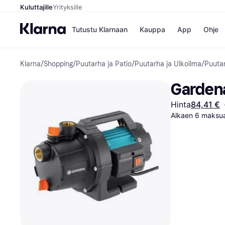
Kuluttajille
Yrityksille
Tutustu Klarnaan
Kauppa
App
Ohje
Klarna
/
Shopping
/
Puutarha ja Patio
/
Puutarha ja Ulkoilma
/
Puuta
Kaupat
Ma
Booking.
Mak
Garden
Gigantti
Mak
H&M
Mak
Hinta
84,41 €
Peten Koi
kul
Alkaen 6 maksua
Wolt
Mak
Rah
Mob
Kauppahakem