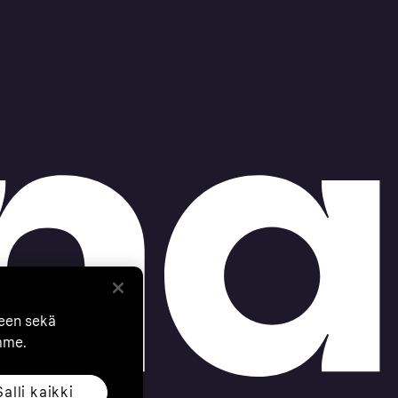
seen sekä
mme.
Salli kaikki