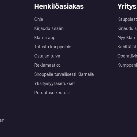
Henkilöasiakas
Yritys
Ohje
Kauppiast
Kirjaudu sisään
Kirjaudu s
Klarna app
Myy Klarn
Tutustu kauppoihin
Kehittäjät
Ostajan turva
Operatiivi
Reklamaatiot
Kumppanit 
Shoppaile turvallisesti Klarnalla
Yksityisyysasetukset
Peruutusoikeutesi
ten