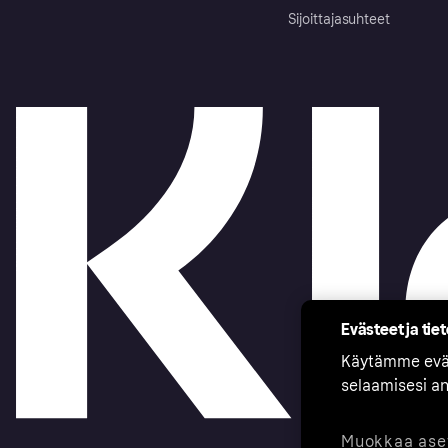
Sijoittajasuhteet
Evästeet ja tie
Käytämme eväs
selaamisesi a
Muokkaa ase