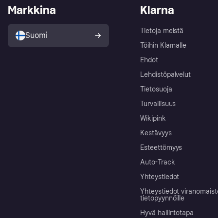
Markkina
Klarna
Tietoja meistä
Suomi
Töihin Klarnalle
Ehdot
Lehdistöpalvelut
Tietosuoja
Turvallisuus
Wikipink
Kestävyys
Esteettömyys
Auto-Track
Yhteystiedot
Yhteystiedot viranomais
tietopyynnöille
Hyvä hallintotapa