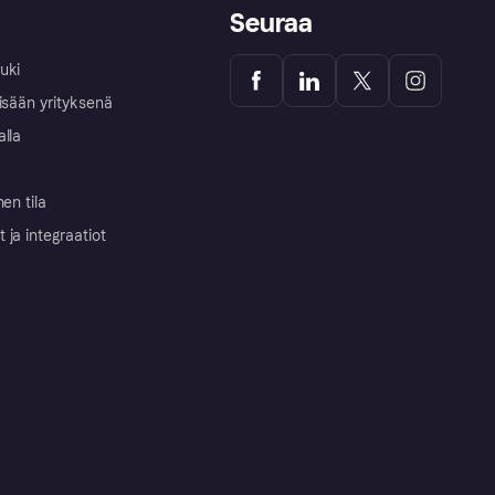
Seuraa
uki
isään yrityksenä
alla
nen tila
ja integraatiot