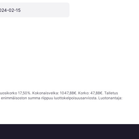
024-02-15
vuosikorko 17,50%. Kokonaisvelka: 1047,88€. Korko: 47,88€. Talletus
; enimmäisoston summa riippuu luottokelpoisuusarviosta. Luotonantaja: