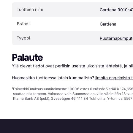
Tuotteen nimi
Gardena 9010-4
Brändi
Gardena
Tyyppi
Puutarhapumput
Palaute
Yllä olevat tiedot ovat peräisin useista ulkoisista lähteistä, ja 
Huomasitko tuotteessa jotain kummallista? 
ilmoita ongelmista t
¹
Esimerkki maksusuunnitelmasta: 1000€ ostos 6 erässä: 5 erää à 174,65€ 
saattaa olla tarpeen. Voimassa vain Suomessa asuville vähintään 18-vuo
Klarna Bank AB (publ), Sveavägen 46, 111 34 Tukholma, Y-tunnus: 5567