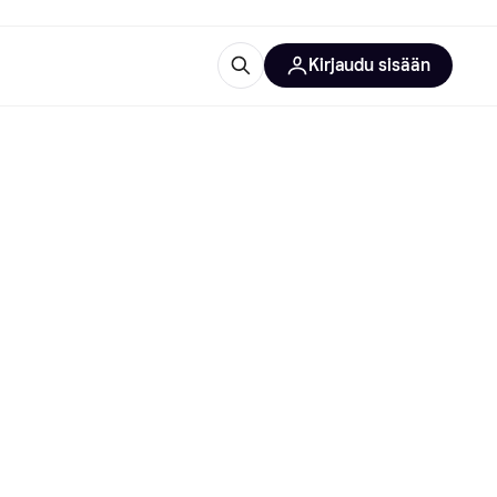
Kirjaudu sisään
totarvikkeet
rna?
 kategoriat