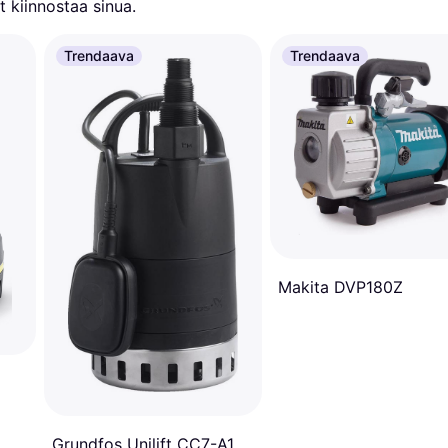
 kiinnostaa sinua.
Trendaava
Trendaava
Makita DVP180Z
or
Grundfos Unilift CC7-A1