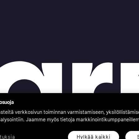
tosuoja
teitä verkkosivun toiminnan varmistamiseen, yksilöllistämi
nalysointiin. Jaamme myös tietoja markkinointikumppaneille
Hylkää kaikki
tuksia