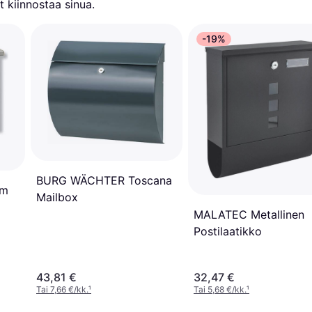
 kiinnostaa sinua.
-19%
BURG WÄCHTER Toscana
um
Mailbox
MALATEC Metallinen
Postilaatikko
43,81 €
32,47 €
Tai 7,66 €/kk.
¹
Tai 5,68 €/kk.
¹