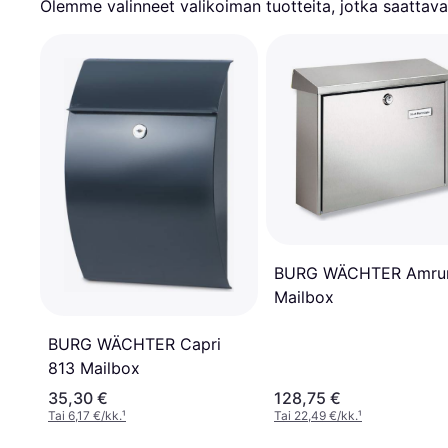
Olemme valinneet valikoiman tuotteita, jotka saattavat
BURG WÄCHTER Amr
Mailbox
BURG WÄCHTER Capri
813 Mailbox
35,30 €
128,75 €
Tai 6,17 €/kk.
¹
Tai 22,49 €/kk.
¹