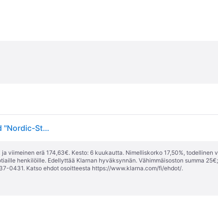
BURG-WÄCHTER 424060 Matching Letter Box Stand "Nordic-Stander 3685 Ni"
ja viimeinen erä 174,63€. Kesto: 6 kuukautta. Nimelliskorko 17,50%, todellinen 
tiaille henkilöille. Edellyttää Klarnan hyväksynnän. Vähimmäisoston summa 25€
37-0431. Katso ehdot osoitteesta
https://www.klarna.com/fi/ehdot/
.