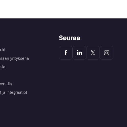
Seuraa
uki
isään yrityksenä
alla
nen tila
ja integraatiot