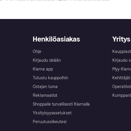
Henkilöasiakas
Yritys
Ohje
Kauppiast
Kirjaudu sisään
Kirjaudu s
Klarna app
Myy Klarn
Tutustu kauppoihin
Kehittäjät
Ostajan turva
Operatiivi
Reklamaatiot
Kumppanit 
Shoppaile turvallisesti Klarnalla
Yksityisyysasetukset
Peruutusoikeutesi