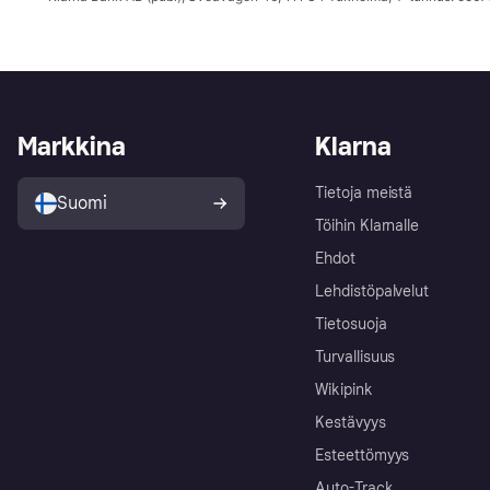
Markkina
Klarna
Tietoja meistä
Suomi
Töihin Klarnalle
Ehdot
Lehdistöpalvelut
Tietosuoja
Turvallisuus
Wikipink
Kestävyys
Esteettömyys
Auto-Track