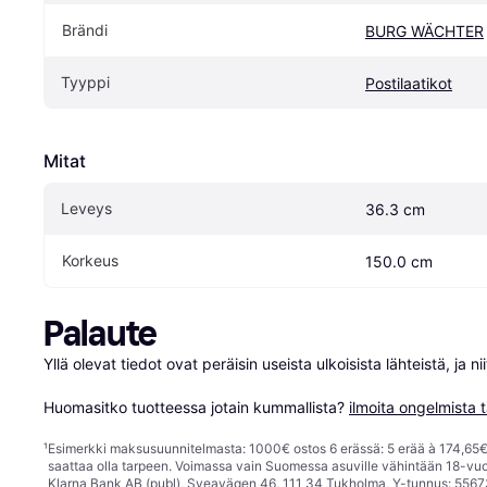
Brändi
BURG WÄCHTER
Tyyppi
Postilaatikot
Mitat
Leveys
36.3 cm
Korkeus
150.0 cm
Palaute
Yllä olevat tiedot ovat peräisin useista ulkoisista lähteistä, ja 
Huomasitko tuotteessa jotain kummallista? 
ilmoita ongelmista t
¹
Esimerkki maksusuunnitelmasta: 1000€ ostos 6 erässä: 5 erää à 174,65€ 
saattaa olla tarpeen. Voimassa vain Suomessa asuville vähintään 18-vuo
Klarna Bank AB (publ), Sveavägen 46, 111 34 Tukholma, Y-tunnus: 5567