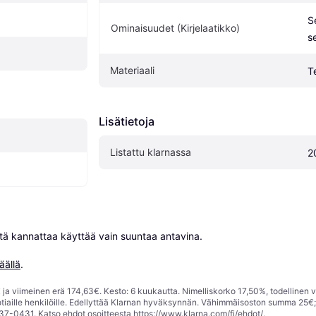
S
Ominaisuudet (Kirjelaatikko)
s
Materiaali
T
Lisätietoja
Listattu klarnassa
2
niitä kannattaa käyttää vain suuntaa antavina.

äällä
.
ja viimeinen erä 174,63€. Kesto: 6 kuukautta. Nimelliskorko 17,50%, todellinen 
tiaille henkilöille. Edellyttää Klarnan hyväksynnän. Vähimmäisoston summa 25€
37-0431. Katso ehdot osoitteesta
https://www.klarna.com/fi/ehdot/
.