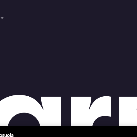
ten
tosuoja