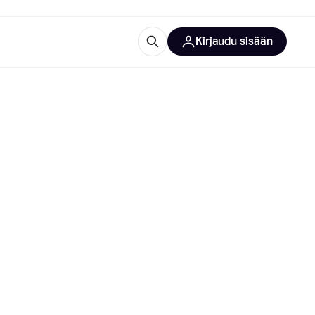
Kirjaudu sisään
totarvikkeet
rna?
 kategoriat