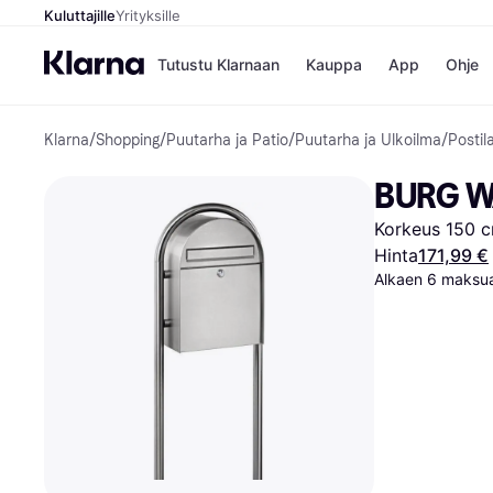
Kuluttajille
Yrityksille
Tutustu Klarnaan
Kauppa
App
Ohje
Klarna
/
Shopping
/
Puutarha ja Patio
/
Puutarha ja Ulkoilma
/
Postil
Kaupat
Ma
Booking.
Mak
BURG W
Gigantti
Mak
H&M
Mak
Korkeus 150 c
Peten Koi
kul
Wolt
Mak
Hinta
171,99 €
Rah
Alkaen 6 maksua
Mob
Kauppahakem