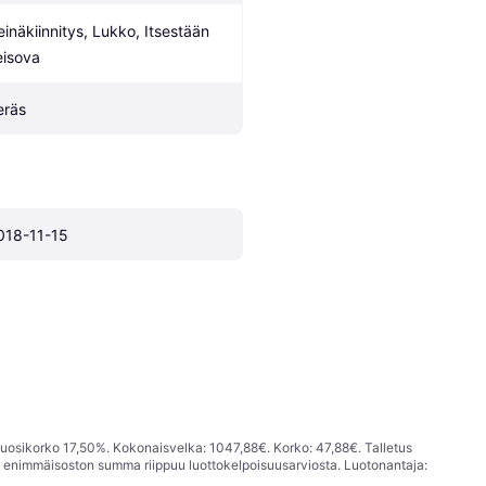
einäkiinnitys, Lukko, Itsestään 
eisova
eräs
018-11-15
vuosikorko 17,50%. Kokonaisvelka: 1047,88€. Korko: 47,88€. Talletus
; enimmäisoston summa riippuu luottokelpoisuusarviosta. Luotonantaja: