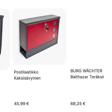
BURG WÄCHTER
Postilaatikko
Balthazar Teräksinen
Kaksisävyinen
Postilaatikko 2 Ovea
Musta
45,99 €
68,25 €