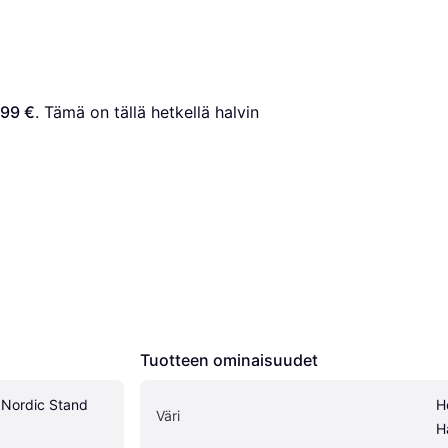
,99 €
. Tämä on tällä hetkellä halvin 
Tuotteen ominaisuudet
ordic Stand 
H
Väri
H