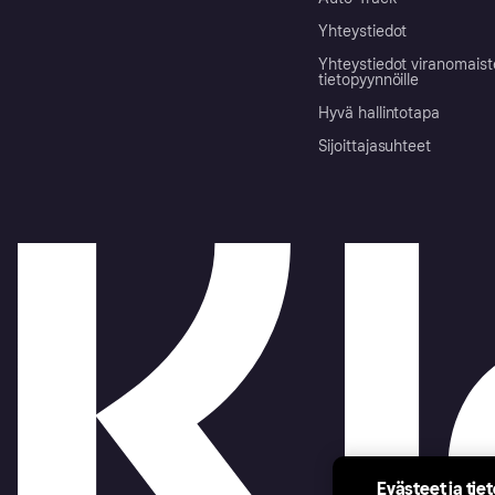
Yhteystiedot
Yhteystiedot viranomais
tietopyynnöille
Hyvä hallintotapa
Sijoittajasuhteet
Evästeet ja tie