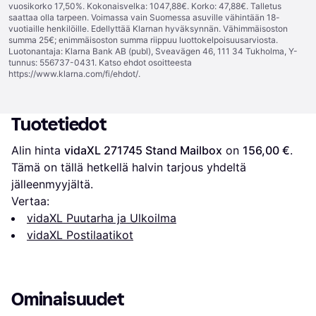
vuosikorko 17,50%. Kokonaisvelka: 1047,88€. Korko: 47,88€. Talletus
saattaa olla tarpeen. Voimassa vain Suomessa asuville vähintään 18-
vuotiaille henkilöille. Edellyttää Klarnan hyväksynnän. Vähimmäisoston
summa 25€; enimmäisoston summa riippuu luottokelpoisuusarviosta.
Luotonantaja: Klarna Bank AB (publ), Sveavägen 46, 111 34 Tukholma, Y-
tunnus: 556737-0431. Katso ehdot osoitteesta
https://www.klarna.com/fi/ehdot/
.
Tuotetiedot
Alin hinta 
vidaXL 271745 Stand Mailbox
 on 
156,00 €
. 
Tämä on tällä hetkellä halvin tarjous yhdeltä 
jälleenmyyjältä.
Vertaa:
vidaXL Puutarha ja Ulkoilma
vidaXL Postilaatikot
Ominaisuudet