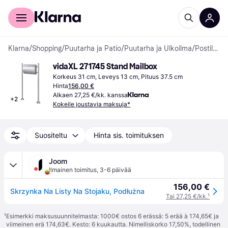
Kuluttajille
Yrityksille
Klarna
/
Shopping
/
Puutarha ja Patio
/
Puutarha ja Ulkoilma
/
Postilaatikot
vidaXL 271745 Stand Mailbox
Korkeus 31 cm, Leveys 13 cm, Pituus 37.5 cm
Hinta
156,00 €
Alkaen 27,25 €/kk. kanssa
+
2
Kokeile joustavia maksuja*
Suositeltu
Hinta sis. toimituksen
Joom
Ilmainen toimitus
,
3-6 päivää
156,00 €
Skrzynka Na Listy Na Stojaku, Podłużna
Tai 27,25 €/kk.
¹
¹
Esimerkki maksusuunnitelmasta: 1000€ ostos 6 erässä: 5 erää à 174,65€ ja
viimeinen erä 174,63€. Kesto: 6 kuukautta. Nimelliskorko 17,50%, todellinen