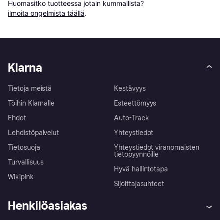
Huomasitko tuotteessa jotain kummallista? 
ilmoita ongelmista täällä
.
Klarna
Tietoja meistä
Kestävyys
Töihin Klarnalle
Esteettömyys
Ehdot
Auto-Track
Lehdistöpalvelut
Yhteystiedot
Tietosuoja
Yhteystiedot viranomaisten
tietopyynnöille
Turvallisuus
Hyvä hallintotapa
Wikipink
Sijoittajasuhteet
Henkilöasiakas