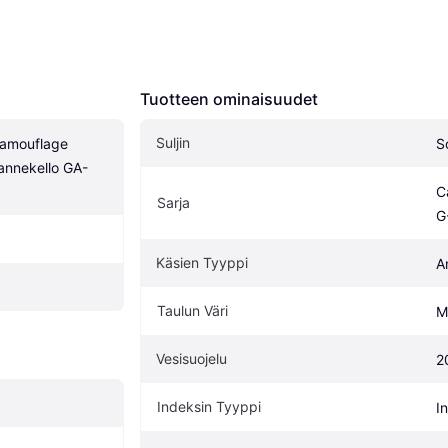
Tuotteen ominaisuudet
Suljin
amouflage 
S
annekello GA-
C
Sarja
G
Käsien Tyyppi
A
Taulun Väri
M
Vesisuojelu
2
Indeksin Tyyppi
I