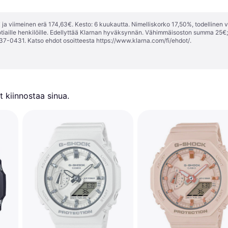
ja viimeinen erä 174,63€. Kesto: 6 kuukautta. Nimelliskorko 17,50%, todellinen 
tiaille henkilöille. Edellyttää Klarnan hyväksynnän. Vähimmäisoston summa 25€
37-0431. Katso ehdot osoitteesta
https://www.klarna.com/fi/ehdot/
.
 kiinnostaa sinua.