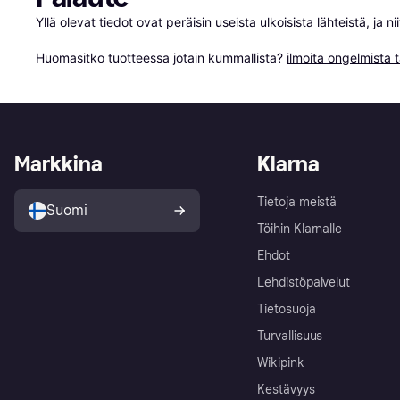
Yllä olevat tiedot ovat peräisin useista ulkoisista lähteistä, ja 
Huomasitko tuotteessa jotain kummallista? 
ilmoita ongelmista t
Markkina
Klarna
Tietoja meistä
Suomi
Töihin Klarnalle
Ehdot
Lehdistöpalvelut
Tietosuoja
Turvallisuus
Wikipink
Kestävyys