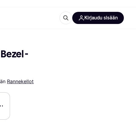
Kirjaudu sisään
totarvikkeet
rna?
Bezel -
ään 
Rannekellot
 kategoriat