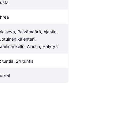
usta
ihreä
alaiseva, Päivämäärä, Ajastin, 
uotuinen kalenteri, 
aailmankello, Ajastin, Hälytys
2 tuntia, 24 tuntia
vartsi