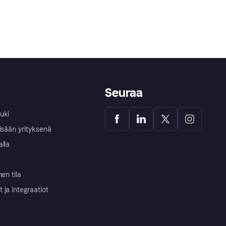
Seuraa
uki
isään yrityksenä
alla
nen tila
ja integraatiot