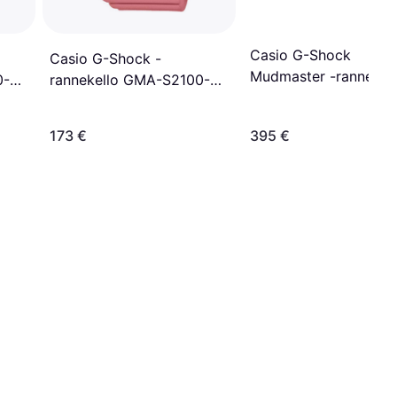
Casio G-Shock
Casio G-Shock -
Mudmaster -rannekel
0-
rannekello GMA-S2100-
GG-B100-1A3ER
4A2ER
173 €
395 €