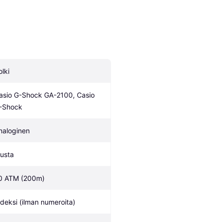
olki
asio G-Shock GA-2100, Casio 
-Shock
naloginen
usta
0 ATM (200m)
ndeksi (ilman numeroita)