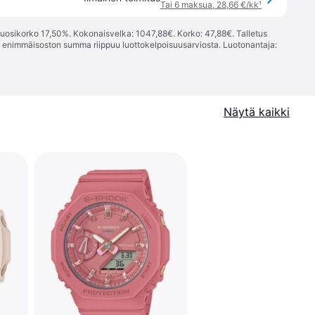
Tai 6 maksua, 28,66 €/kk
¹
vuosikorko 17,50%. Kokonaisvelka: 1047,88€. Korko: 47,88€. Talletus
; enimmäisoston summa riippuu luottokelpoisuusarviosta. Luotonantaja:
Näytä kaikki