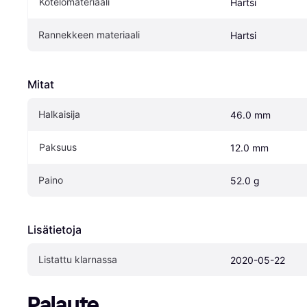
Kotelomateriaali
Hartsi
Rannekkeen materiaali
Hartsi
Mitat
Halkaisija
46.0 mm
Paksuus
12.0 mm
Paino
52.0 g
Lisätietoja
Listattu klarnassa
2020-05-22
Palaute