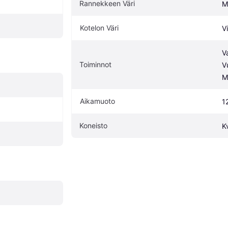
Rannekkeen Väri
M
Kotelon Väri
V
V
Toiminnot
V
M
Aikamuoto
1
Koneisto
K