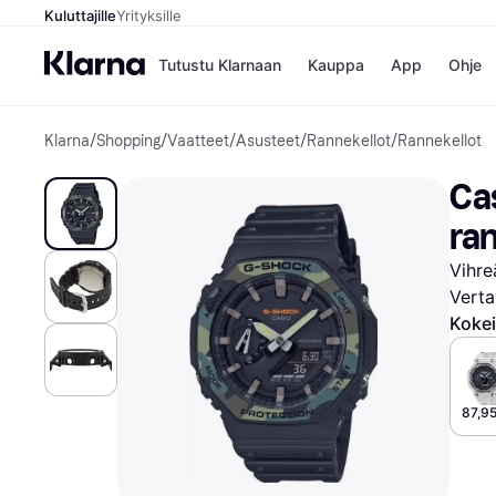
Kuluttajille
Yrityksille
Tutustu Klarnaan
Kauppa
App
Ohje
Klarna
/
Shopping
/
Vaatteet
/
Asusteet
/
Rannekellot
/
Rannekellot
Kaupat
Mak
Booking.
Mak
Ca
Gigantti
Mak
H&M
Mak
ra
Peten Koi
Mak
Wolt
Rah
Vihre
Mob
Verta
Kokei
Kauppahakem
87,95