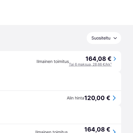
Suositeltu
164,08 €
Ilmainen toimitus
Tai 6 maksua, 28,66 €/kk
¹
120,00 €
Alin hinta
164,08 €
Ilmainen toimitus