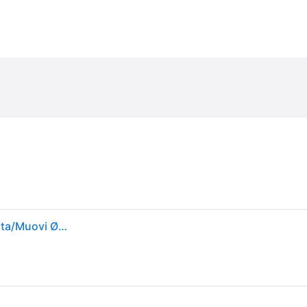
Casio Miesten kello GA-2100SU-1AER G-Shock Musta/Muovi Ø45.4 mm