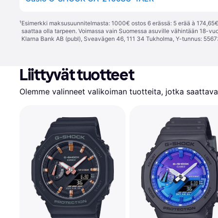
¹
Esimerkki maksusuunnitelmasta: 1000€ ostos 6 erässä: 5 erää à 174,65€ 
saattaa olla tarpeen. Voimassa vain Suomessa asuville vähintään 18-vuo
Klarna Bank AB (publ), Sveavägen 46, 111 34 Tukholma, Y-tunnus: 5567
Liittyvät tuotteet
Olemme valinneet valikoiman tuotteita, jotka saattavat