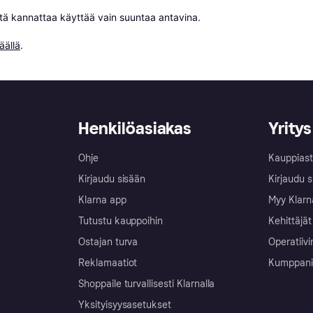
niitä kannattaa käyttää vain suuntaa antavina.

äällä
.
Henkilöasiakas
Yritys
Ohje
Kauppiast
Kirjaudu sisään
Kirjaudu s
Klarna app
Myy Klarn
Tutustu kauppoihin
Kehittäjät
Ostajan turva
Operatiivi
Reklamaatiot
Kumppanit 
Shoppaile turvallisesti Klarnalla
Yksityisyysasetukset