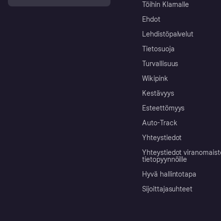
Töihin Klarnalle
Ehdot
Lehdistöpalvelut
Tietosuoja
Turvallisuus
Wikipink
Kestävyys
Esteettömyys
Auto-Track
Yhteystiedot
Yhteystiedot viranomais
tietopyynnöille
Hyvä hallintotapa
Sijoittajasuhteet