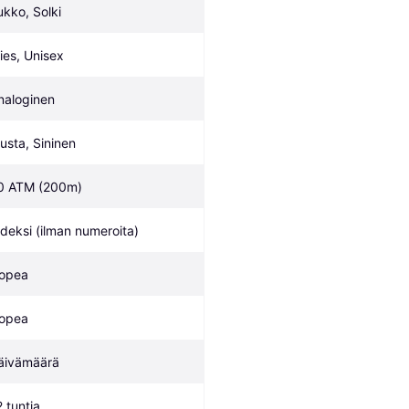
ukko, Solki
ies, Unisex
naloginen
usta, Sininen
0 ATM (200m)
ndeksi (ilman numeroita)
opea
opea
äivämäärä
2 tuntia