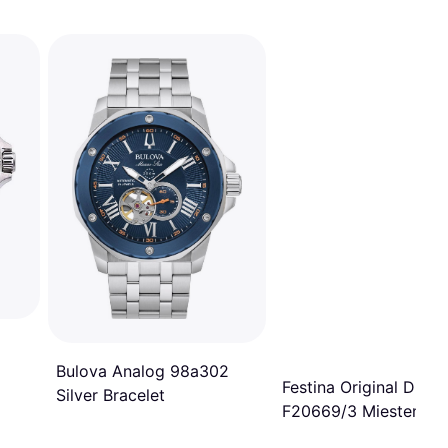
Bulova Analog 98a302
Festina Original Diver
Silver Bracelet
F20669/3 Miesten 4
Analoginen Kvartsi