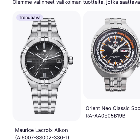
Olemme valinneet valikoiman tuotteita, jotka saattavat
Trendaava
Orient Neo Classic Spo
RA-AA0E05B19B
Maurice Lacroix Aikon
(AI6007-SS002-330-1)