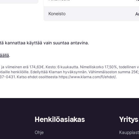
Koneisto
A
niitä kannattaa käyttää vain suuntaa antavina.

äällä
.
ja viimeinen erä 174,63€. Kesto: 6 kuukautta. Nimelliskorko 17,50%, todellinen 
tiaille henkilöille. Edellyttää Klarnan hyväksynnän. Vähimmäisoston summa 25€
37-0431. Katso ehdot osoitteesta
https://www.klarna.com/fi/ehdot/
.
Henkilöasiakas
Yritys
Ohje
Kauppiast