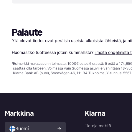
Palaute
Yllä olevat tiedot ovat peräisin useista ulkoisista lähteistä, ja 
Huomasitko tuotteessa jotain kummallista? 
ilmoita ongelmista t
¹
Esimerkki maksusuunnitelmasta: 1000€ ostos 6 erässä: 5 erää à 174,65€ 
saattaa olla tarpeen. Voimassa vain Suomessa asuville vähintään 18-vuo
Klarna Bank AB (publ), Sveavägen 46, 111 34 Tukholma, Y-tunnus: 5567
Markkina
Klarna
Tietoja meistä
Suomi