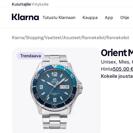
Kuluttajille
Yrityksille
Tutustu Klarnaan
Kauppa
App
Ohje
Klarna
/
Shopping
/
Vaatteet
/
Asusteet
/
Rannekellot
/
Rannekellot
Kaupat
Ma
Booking.
Mak
Orient
Gigantti
Mak
Trendaava
H&M
Mak
Unisex, Mies,
Peten Koi
kul
Wolt
Mak
Hinta
505,00 
Rah
Kokeile joust
Mob
Kauppahakem