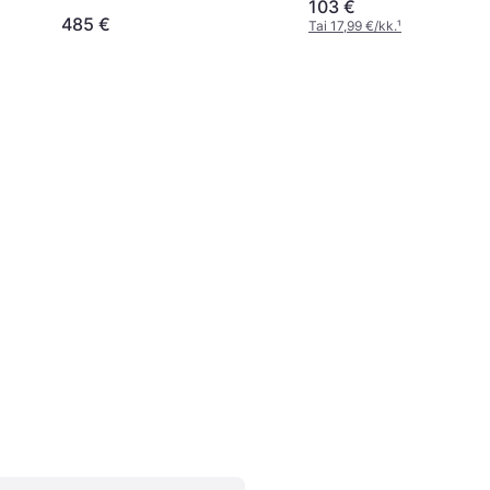
103 €
Safiirilasi
485 €
Tai 17,99 €/kk.
¹