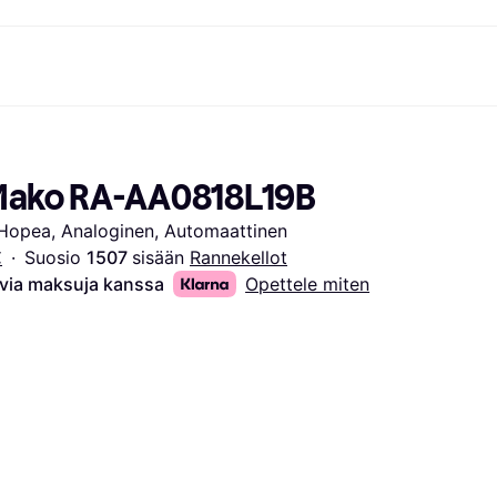
ksuvaihtoehdot
Shoppaile ja vertaa hintoja
Ostokset ja palkinnot
Raha-asiat
Lisätietoa
Valokuvat
Toimis
com
suvaihtoehdot
Ale
Tutustu kauppoihin
Pelaaminen ja Viihde
Klarna-kortti
Mikä on Kla
 Mako RA-AA0818L19B
sa heti
Kauneus & Terveys
Cashback
Puhelimet & Wearablet
Saldo
sa 30 päivän
Vaatteet
Jäsenyys
Lapset ja Perhe
Tilityypit
 Hopea, Analoginen, Automaattinen
ratarvike
uessa
Lelut
Moottorikuljetukset
Säästötili
sa 3 erässä
Koti ja Sisustus
Puutarha ja Patio
Talletustili
€
·
Suosio 
1507 
sisään 
Rannekellot
oitus
Ääni ja Kuva
Keittiökoneet
avia maksuja kanssa
Opettele miten
ilePay
Urheilu ja Ulkoilu
Kodinkoneet
Tietotekniikka
Kirjat, Elokuvat ja Musiikki
isto
Tee se itse
Kaikki