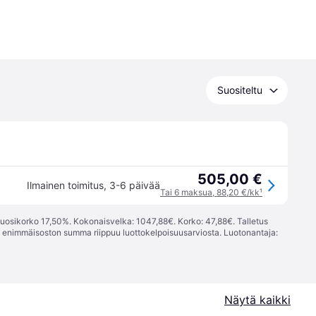
Suositeltu
505,00 €
Ilmainen toimitus
,
3-6 päivää
Tai 6 maksua, 88,20 €/kk
¹
vuosikorko 17,50%. Kokonaisvelka: 1047,88€. Korko: 47,88€. Talletus
; enimmäisoston summa riippuu luottokelpoisuusarviosta. Luotonantaja:
Näytä kaikki