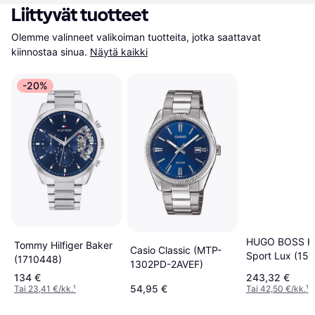
Liittyvät tuotteet
Olemme valinneet valikoiman tuotteita, jotka saattavat 
kiinnostaa sinua.
Näytä kaikki
-20%
HUGO BOSS H
Tommy Hilfiger Baker
Casio Classic (MTP-
Sport Lux (15
(1710448)
1302PD-2AVEF)
134 €
243,32 €
54,95 €
Tai 23,41 €/kk.
¹
Tai 42,50 €/kk.
¹