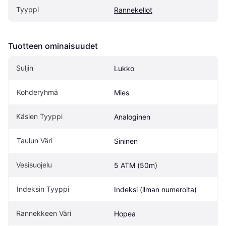
Tyyppi
Rannekellot
Tuotteen ominaisuudet
Suljin
Lukko
Kohderyhmä
Mies
Käsien Tyyppi
Analoginen
Taulun Väri
Sininen
Vesisuojelu
5 ATM (50m)
Indeksin Tyyppi
Indeksi (ilman numeroita)
Rannekkeen Väri
Hopea