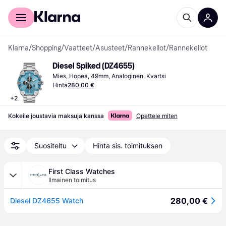
Kuluttajille
Yrityksille
Klarna
/
Shopping
/
Vaatteet
/
Asusteet
/
Rannekellot
/
Rannekellot
Diesel Spiked (DZ4655)
Mies, Hopea, 49mm, Analoginen, Kvartsi
Hinta
280,00 €
+
2
Kokeile joustavia maksuja kanssa
Opettele miten
Suositeltu
Hinta sis. toimituksen
First Class Watches
Ilmainen toimitus
280,00 €
Diesel DZ4655 Watch