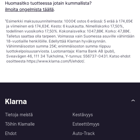
Huomasitko tuotteessa jotain kummallista? 
ilmoita ongelmista täällä
.
¹
Esimerkki maksusuunnitelmasta: 1000€ ostos 6 erässä: 5 erää à 174,65€
ja viimeinen erä 174,63€. Kesto: 6 kuukautta. Nimelliskorko 17,50%,
todellinen vuosikorko 17,50%. Kokonaisvelka: 1047,88€. Korko: 47,88€.
Talletus saattaa olla tarpeen. Voimassa vain Suomessa asuville vähintään
18-vuotiaille henkilöille. Edellyttää Klarnan hyväksynnän.
Vähimmäisoston summa 25€; enimmäisoston summa riippuu
luottokelpoisuusarviosta. Luotonantaja: Klarna Bank AB (publ),
Sveavägen 46, 111 34 Tukholma, Y-tunnus: 556737-0431. Katso ehdot
osoitteesta
https://www.klarna.com/fi/ehdot/
.
Klarna
Tietoja meistä
Kestävyys
Töihin Klarnalle
Esteettömyys
Ehdot
Auto-Track