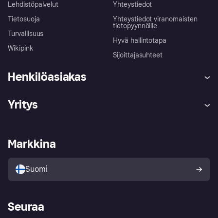
Lehdistöpalvelut
Yhteystiedot
Tietosuoja
Yhteystiedot viranomaisten
tietopyynnöille
Turvallisuus
Hyvä hallintotapa
Wikipink
Sijoittajasuhteet
Henkilöasiakas
Ohje
Reklamaatiot
Yritys
Kirjaudu sisään
Shoppaile turvallisesti Klarnalla
Kauppiastuki
Kehittäjät
Klarna app
Yksityisyysasetukset
Kirjaudu sisään yrityksenä
Operatiivinen tila
Markkina
Tutustu kauppoihin
Peruutusoikeutesi
Myy Klarnalla
Kumppanit ja integraatiot
Ostajan turva
Suomi
Seuraa