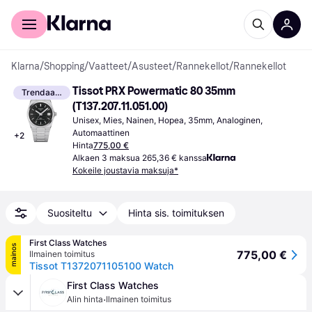
Kuluttajille
Yrityksille
Klarna
/
Shopping
/
Vaatteet
/
Asusteet
/
Rannekellot
/
Rannekellot
Tissot PRX Powermatic 80 35mm 
Trendaava
(T137.207.11.051.00)
Unisex, Mies, Nainen, Hopea, 35mm, Analoginen, 
Automaattinen
+
2
Hinta
775,00 €
Alkaen 3 maksua 265,36 € kanssa
Kokeile joustavia maksuja*
Suositeltu
Hinta sis. toimituksen
First Class Watches
mainos
775,00 €
Ilmainen toimitus
Tissot T1372071105100 Watch
First Class Watches
·
Alin hinta
Ilmainen toimitus