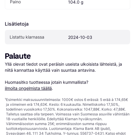
Paino
104.0 g
Lisätietoja
Listattu klarnassa
2024-10-03
Palaute
Yllä olevat tiedot ovat peräisin useista ulkoisista lähteistä, ja 
niitä kannattaa käyttää vain suuntaa antavina.

Huomasitko tuotteessa jotain kummallista? 
ilmoita ongelmista täällä
.
¹
Esimerkki maksusuunnitelmasta: 1000€ ostos 6 erässä: 5 erää à 174,65€
ja viimeinen erä 174,63€. Kesto: 6 kuukautta. Nimelliskorko 17,50%,
todellinen vuosikorko 17,50%. Kokonaisvelka: 1047,88€. Korko: 47,88€.
Talletus saattaa olla tarpeen. Voimassa vain Suomessa asuville vähintään
18-vuotiaille henkilöille. Edellyttää Klarnan hyväksynnän.
Vähimmäisoston summa 25€; enimmäisoston summa riippuu
luottokelpoisuusarviosta. Luotonantaja: Klarna Bank AB (publ),
Sveavägen 46, 111 34 Tukholma, Y-tunnus: 556737-0431. Katso ehdot