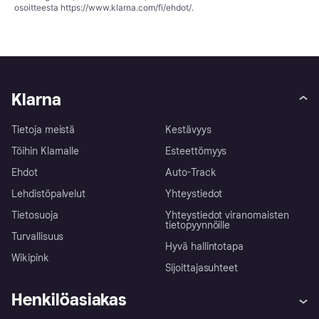
osoitteesta
https://www.klarna.com/fi/ehdot/
.
Klarna
Tietoja meistä
Kestävyys
Töihin Klarnalle
Esteettömyys
Ehdot
Auto-Track
Lehdistöpalvelut
Yhteystiedot
Tietosuoja
Yhteystiedot viranomaisten
tietopyynnöille
Turvallisuus
Hyvä hallintotapa
Wikipink
Sijoittajasuhteet
Henkilöasiakas