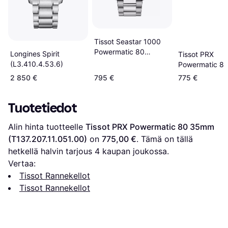
Tissot Seastar 1000
Powermatic 80
Longines Spirit
Tissot PRX
(T120.807.11.051.00)
(L3.410.4.53.6)
Powermatic 8
(T137.207.11.0
2 850 €
795 €
775 €
Tuotetiedot
Alin hinta tuotteelle 
Tissot PRX Powermatic 80 35mm 
(T137.207.11.051.00)
 on 
775,00 €
. Tämä on tällä 
hetkellä halvin tarjous 
4
 kaupan joukossa.
Vertaa:
Tissot Rannekellot
Tissot Rannekellot