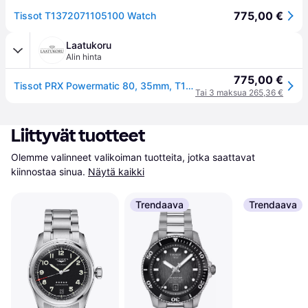
775,00 €
Tissot T1372071105100 Watch
Laatukoru
Alin hinta
775,00 €
Tissot PRX Powermatic 80, 35mm, T1372071105100 rannekello
Tai 3 maksua 265,36 €
Liittyvät tuotteet
Olemme valinneet valikoiman tuotteita, jotka saattavat 
kiinnostaa sinua.
Näytä kaikki
Trendaava
Trendaava