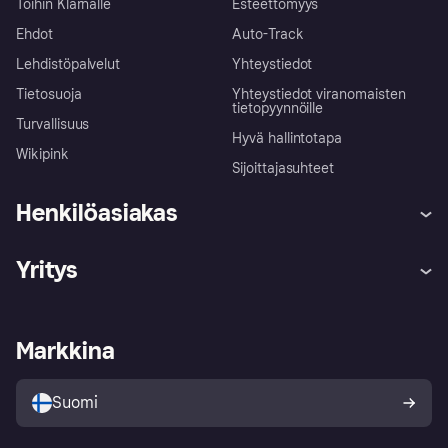
Töihin Klarnalle
Esteettömyys
Ehdot
Auto-Track
Lehdistöpalvelut
Yhteystiedot
Tietosuoja
Yhteystiedot viranomaisten
tietopyynnöille
Turvallisuus
Hyvä hallintotapa
Wikipink
Sijoittajasuhteet
Henkilöasiakas
Ohje
Reklamaatiot
Yritys
Kirjaudu sisään
Shoppaile turvallisesti Klarnalla
Kauppiastuki
Kehittäjät
Klarna app
Yksityisyysasetukset
Kirjaudu sisään yrityksenä
Operatiivinen tila
Markkina
Tutustu kauppoihin
Peruutusoikeutesi
Myy Klarnalla
Kumppanit ja integraatiot
Ostajan turva
Suomi