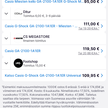
95,00 €
Casio Miesten kello GA-2100-1A1ER G-Shock Musta/Muovi Ø45.4 mm
Ditur
Toimitus 6,00 €
,
3-6 päivää
111,00 €
Casio G-Shock GA-2100-1A1ER - Miesten - 46 mm - Digitaalinen - Kvartsi - Mineraalilasi
Tai 19,39 €/kk.
¹
CS MEGASTORE
Ilmainen toimitus
119,50 €
Casio GA-2100-1A1ER
Tai 20,88 €/kk.
¹
Footshop
Toimitus 15,00 €
109,95 €
Katso Casio G-Shock GA-2100-1A1ER Universal
¹
Esimerkki maksusuunnitelmasta: 1000€ ostos 6 erässä: 5 erää à 174,65€ ja
viimeinen erä 174,63€. Kesto: 6 kuukautta. Nimelliskorko 17,50%, todellinen
vuosikorko 17,50%. Kokonaisvelka: 1047,88€. Korko: 47,88€. Talletus
saattaa olla tarpeen. Voimassa vain Suomessa asuville vähintään 18-
vuotiaille henkilöille. Edellyttää Klarnan hyväksynnän. Vähimmäisoston
summa 25€; enimmäisoston summa riippuu luottokelpoisuusarviosta.