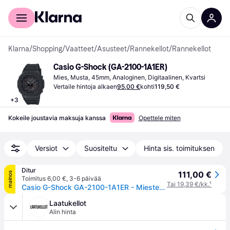
Kuluttajille
Yrityksille
Klarna
/
Shopping
/
Vaatteet
/
Asusteet
/
Rannekellot
/
Rannekellot
Casio G-Shock (GA-2100-1A1ER)
Mies, Musta, 45mm, Analoginen, Digitaalinen, Kvartsi
Vertaile hintoja alkaen
95,00 €
kohti
119,50 €
+
3
Kokeile joustavia maksuja kanssa
Opettele miten
Versiot
Suositeltu
Hinta sis. toimituksen
Ditur
111,00 €
mainos
Toimitus 6,00 €
,
3-6 päivää
Tai 19,39 €/kk.
¹
Casio G-Shock GA-2100-1A1ER - Miesten - 46 mm - Digitaalinen - Kvartsi - Mineraalilasi
Laatukellot
Alin hinta