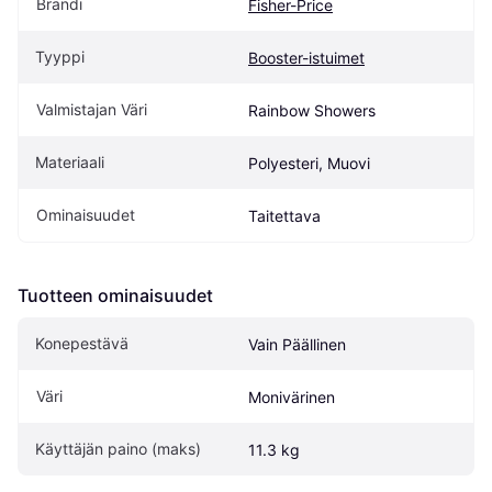
Brändi
Fisher-Price
Tyyppi
Booster-istuimet
Valmistajan Väri
Rainbow Showers
Materiaali
Polyesteri, Muovi
Ominaisuudet
Taitettava
Tuotteen ominaisuudet
Konepestävä
Vain Päällinen
Väri
Monivärinen
Käyttäjän paino (maks)
11.3 kg