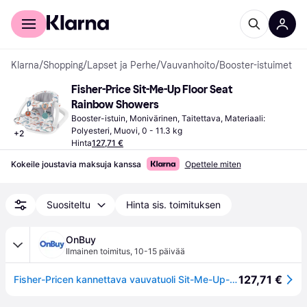
Kuluttajille
Yrityksille
Klarna
/
Shopping
/
Lapset ja Perhe
/
Vauvanhoito
/
Booster-istuimet
Fisher-Price Sit-Me-Up Floor Seat 
Rainbow Showers
Booster-istuin, Monivärinen, Taitettava, Materiaali: 
Polyesteri, Muovi, 0 - 11.3 kg
+
2
Hinta
127,71 €
Kokeile joustavia maksuja kanssa
Opettele miten
Suositeltu
Hinta sis. toimituksen
OnBuy
Ilmainen toimitus
,
10-15 päivää
127,71 €
Fisher-Pricen kannettava vauvatuoli Sit-Me-Up-lattiaistuin kehittvill leluilla ja konepestvll istuintyynyll Rainbow suihkut