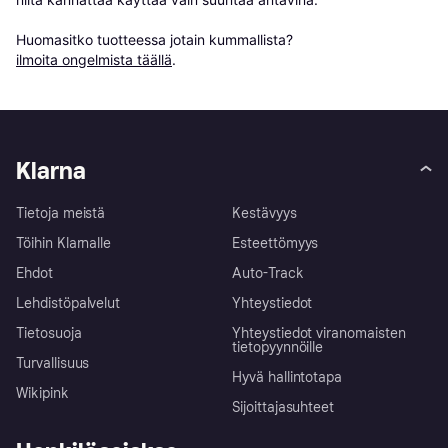
Huomasitko tuotteessa jotain kummallista? 
ilmoita ongelmista täällä
.
Klarna
Tietoja meistä
Kestävyys
Töihin Klarnalle
Esteettömyys
Ehdot
Auto-Track
Lehdistöpalvelut
Yhteystiedot
Tietosuoja
Yhteystiedot viranomaisten
tietopyynnöille
Turvallisuus
Hyvä hallintotapa
Wikipink
Sijoittajasuhteet