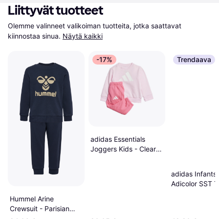
Liittyvät tuotteet
Olemme valinneet valikoiman tuotteita, jotka saattavat 
kiinnostaa sinua.
Näytä kaikki
-17%
Trendaava
adidas Essentials
Joggers Kids - Clear
Pink/White
adidas Infants
Adicolor SST T
Suit - Black
Hummel Arine
Crewsuit - Parisian
Night (226557-8365)