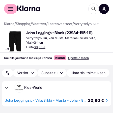
Kuluttajille
Yrityksille
Klarna
/
Shopping
/
Vaatteet
/
Lastenvaatteet
/
Verryttelypuvut
Joha Leggings - Black (23984-195-111)
Verryttelypuku, Väri Musta, Materiaali Silkki, Villa, 
Yksivärinen
Hinta
30,80 €
+
3
Kokeile joustavia maksuja kanssa
Opettele miten
Versiot
Suositeltu
Hinta sis. toimituksen
Kids-World
30,80 €
Joha Leggingsit - Villa/Silkki - Musta - Joha - 80 - Leggingsit - Villa