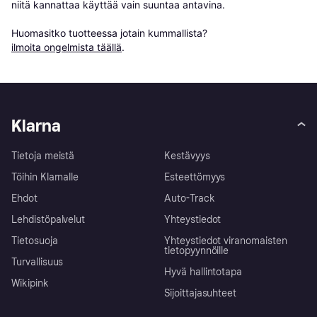
niitä kannattaa käyttää vain suuntaa antavina.

Huomasitko tuotteessa jotain kummallista? 
ilmoita ongelmista täällä
.
Klarna
Tietoja meistä
Kestävyys
Töihin Klarnalle
Esteettömyys
Ehdot
Auto-Track
Lehdistöpalvelut
Yhteystiedot
Tietosuoja
Yhteystiedot viranomaisten
tietopyynnöille
Turvallisuus
Hyvä hallintotapa
Wikipink
Sijoittajasuhteet