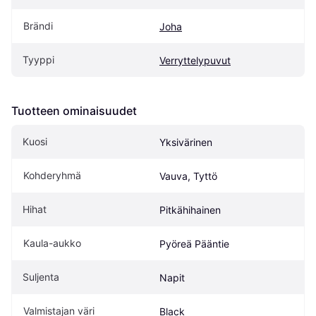
Brändi
Joha
Tyyppi
Verryttelypuvut
Tuotteen ominaisuudet
Kuosi
Yksivärinen
Kohderyhmä
Vauva, Tyttö
Hihat
Pitkähihainen
Kaula-aukko
Pyöreä Pääntie
Suljenta
Napit
Valmistajan väri
Black