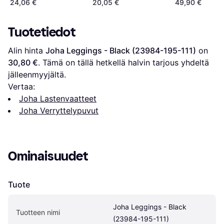
24,06 €
20,05 €
49,90 €
Tuotetiedot
Alin hinta 
Joha Leggings - Black (23984-195-111)
 on 
30,80 €
. Tämä on tällä hetkellä halvin tarjous yhdeltä 
jälleenmyyjältä.
Vertaa:
Joha Lastenvaatteet
Joha Verryttelypuvut
Ominaisuudet
Tuote
Joha Leggings - Black 
Tuotteen nimi
(23984-195-111)