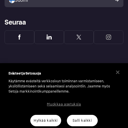
Suomi
Seuraa
Evästeet ja tietosuoja
Käytämme evästeitä verkkosivun toiminnan varmistamiseen,
yksilöllistämiseen sekä selaamisesi analysointiin. Jaamme myös
tietoja markkinointikumppaneillemme.
Muokkaa asetuksia
Copyright © 2005-2026 Klarna Bank AB (publ). Headquarters: Stockholm, Sweden. All
rights reserved. Klarna Bank AB (publ). Sveavägen 46, 111 34 Stockholm. Organization
number: 556737-0431
Hylkää kaikki
Salli kaikki
Klarnan evästeseloste
Klarna.com