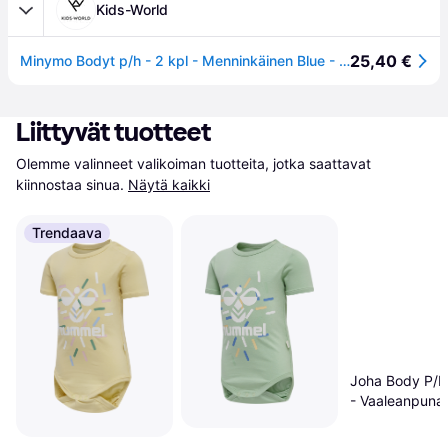
Kids-World
25,40 €
Minymo Bodyt p/h - 2 kpl - Menninkäinen Blue - Minymo - 74 - Bodyt P/H
Liittyvät tuotteet
Olemme valinneet valikoiman tuotteita, jotka saattavat 
kiinnostaa sinua.
Näytä kaikki
Trendaava
Joha Body P/
- Vaaleanpuna