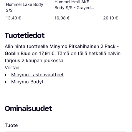
Hummel HmlLAKE
Hummel Lake Body
Body S/S - Grayed
S/S
Jade
13,40 €
16,08 €
20,10 €
Tuotetiedot
Alin hinta tuotteelle 
Minymo Pitkähihainen 2 Pack - 
Goblin Blue
 on 
17,91 €
. Tämä on tällä hetkellä halvin 
tarjous 
2
 kaupan joukossa.
Vertaa:
Minymo Lastenvaatteet
Minymo Bodyt
Ominaisuudet
Tuote