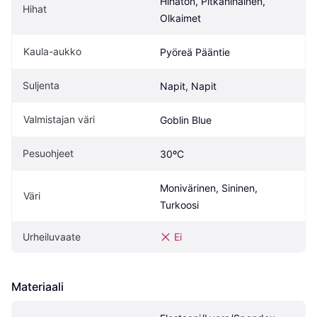
Hihaton, Pitkähihainen, 
Hihat
Olkaimet
Kaula-aukko
Pyöreä Pääntie
Suljenta
Napit, Napit
Valmistajan väri
Goblin Blue
Pesuohjeet
30ºC
Monivärinen, Sininen, 
Väri
Turkoosi
Urheiluvaate
Ei
Materiaali