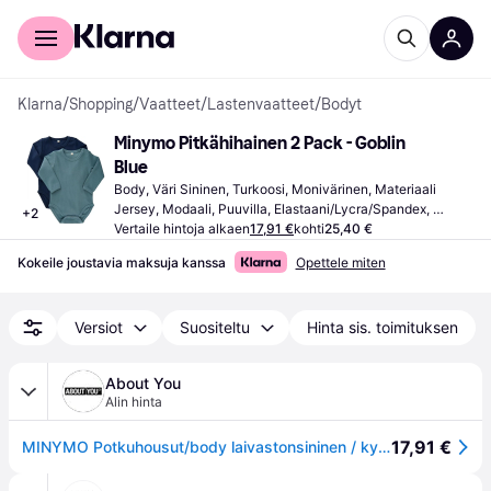
Kuluttajille
Yrityksille
Klarna
/
Shopping
/
Vaatteet
/
Lastenvaatteet
/
Bodyt
Minymo Pitkähihainen 2 Pack - Goblin 
Blue
Body, Väri Sininen, Turkoosi, Monivärinen, Materiaali 
Jersey, Modaali, Puuvilla, Elastaani/Lycra/Spandex, 
+
2
Yksivärinen
Vertaile hintoja alkaen
17,91 €
kohti
25,40 €
Kokeile joustavia maksuja kanssa
Opettele miten
Versiot
Suositeltu
Hinta sis. toimituksen
About You
Alin hinta
17,91 €
MINYMO Potkuhousut/body laivastonsininen / kyyhkynsininen