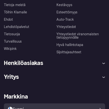
Tietoja meistä
Kestävyys
Töihin Klarnalle
Esteettömyys
Ehdot
Auto-Track
Lehdistöpalvelut
Yhteystiedot
Tietosuoja
Yhteystiedot viranomaisten
tietopyynnöille
Turvallisuus
Hyvä hallintotapa
Wikipink
Sijoittajasuhteet
Henkilöasiakas
Ohje
Reklamaatiot
Yritys
Kirjaudu sisään
Shoppaile turvallisesti Klarnalla
Kauppiastuki
Kehittäjät
Klarna app
Yksityisyysasetukset
Kirjaudu sisään yrityksenä
Operatiivinen tila
Markkina
Tutustu kauppoihin
Peruutusoikeutesi
Myy Klarnalla
Kumppanit ja integraatiot
Ostajan turva