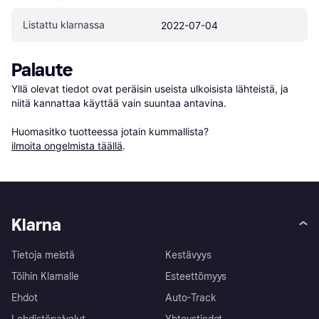
Listattu klarnassa
2022-07-04
Palaute
Yllä olevat tiedot ovat peräisin useista ulkoisista lähteistä, ja 
niitä kannattaa käyttää vain suuntaa antavina.

Huomasitko tuotteessa jotain kummallista? 
ilmoita ongelmista täällä
.
Klarna
Tietoja meistä
Kestävyys
Töihin Klarnalle
Esteettömyys
Ehdot
Auto-Track