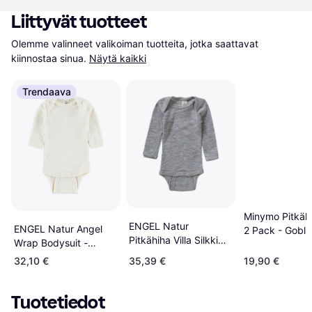
Liittyvät tuotteet
Olemme valinneet valikoiman tuotteita, jotka saattavat 
kiinnostaa sinua.
Näytä kaikki
Trendaava
Minymo Pitkäh
ENGEL Natur
ENGEL Natur Angel
2 Pack - Gobli
Pitkähiha Villa Silkki
Wrap Bodysuit -
Harmaa
Luonnollinen
32,10 €
35,39 €
19,90 €
Tuotetiedot