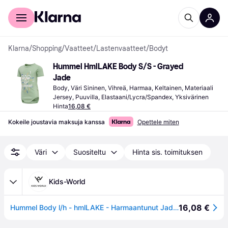
Kuluttajille
Yrityksille
Klarna
/
Shopping
/
Vaatteet
/
Lastenvaatteet
/
Bodyt
Hummel HmlLAKE Body S/S - Grayed 
Jade
Body, Väri Sininen, Vihreä, Harmaa, Keltainen, Materiaali 
Jersey, Puuvilla, Elastaani/Lycra/Spandex, Yksivärinen
Hinta
16,08 €
Kokeile joustavia maksuja kanssa
Opettele miten
Väri
Suositeltu
Hinta sis. toimituksen
Kids-World
16,08 €
Hummel Body l/h - hmlLAKE - Harmaantunut Jade - Hummel - 62 - Bodyt L/H