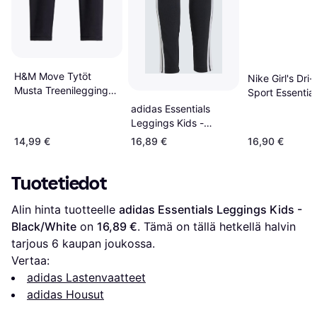
H&M Move Tytöt
Nike Girl's Dri-
Musta Treenileggingsit
Sport Essential
DryMove
Leggings - Da
adidas Essentials
Heather (3UB2
Leggings Kids -
042)
Black/White
14,99 €
16,89 €
16,90 €
Tuotetiedot
Alin hinta tuotteelle 
adidas Essentials Leggings Kids - 
Black/White
 on 
16,89 €
. Tämä on tällä hetkellä halvin 
tarjous 
6
 kaupan joukossa.
Vertaa:
adidas Lastenvaatteet
adidas Housut