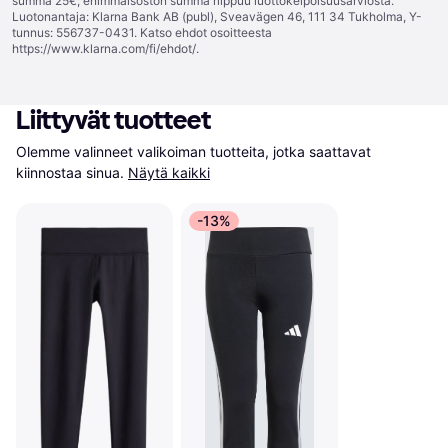
summa 25€; enimmäisoston summa riippuu luottokelpoisuusarviosta.
Luotonantaja: Klarna Bank AB (publ), Sveavägen 46, 111 34 Tukholma, Y-
tunnus: 556737-0431. Katso ehdot osoitteesta
https://www.klarna.com/fi/ehdot/
.
Liittyvät tuotteet
Olemme valinneet valikoiman tuotteita, jotka saattavat 
kiinnostaa sinua.
Näytä kaikki
-13%