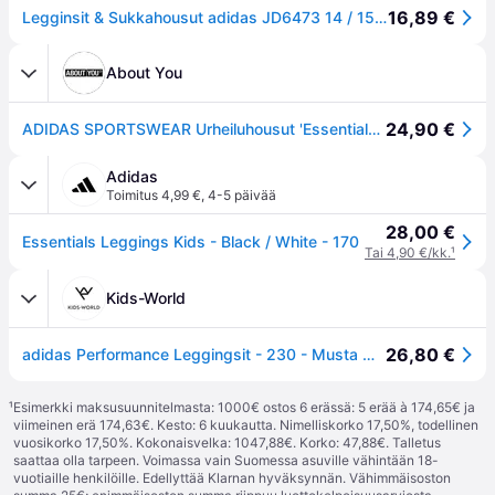
16,89 €
Legginsit & Sukkahousut adidas JD6473 14 / 15 vuotta
About You
24,90 €
ADIDAS SPORTSWEAR Urheiluhousut 'Essentials' musta / valkoinen
Adidas
Toimitus 4,99 €
,
4-5 päivää
28,00 €
Essentials Leggings Kids - Black / White - 170
Tai 4,90 €/kk.
¹
Kids-World
26,80 €
adidas Performance Leggingsit - 230 - Musta M. Valkoinen - adidas Performance - 14 v (164) - Leggingsit
¹
Esimerkki maksusuunnitelmasta: 1000€ ostos 6 erässä: 5 erää à 174,65€ ja
viimeinen erä 174,63€. Kesto: 6 kuukautta. Nimelliskorko 17,50%, todellinen
vuosikorko 17,50%. Kokonaisvelka: 1047,88€. Korko: 47,88€. Talletus
saattaa olla tarpeen. Voimassa vain Suomessa asuville vähintään 18-
vuotiaille henkilöille. Edellyttää Klarnan hyväksynnän. Vähimmäisoston