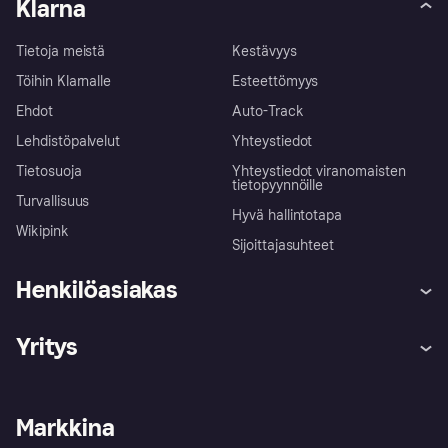
Klarna
Tietoja meistä
Kestävyys
Töihin Klarnalle
Esteettömyys
Ehdot
Auto-Track
Lehdistöpalvelut
Yhteystiedot
Tietosuoja
Yhteystiedot viranomaisten
tietopyynnöille
Turvallisuus
Hyvä hallintotapa
Wikipink
Sijoittajasuhteet
Henkilöasiakas
Ohje
Reklamaatiot
Yritys
Kirjaudu sisään
Shoppaile turvallisesti Klarnalla
Kauppiastuki
Kehittäjät
Klarna app
Yksityisyysasetukset
Kirjaudu sisään yrityksenä
Operatiivinen tila
Markkina
Tutustu kauppoihin
Peruutusoikeutesi