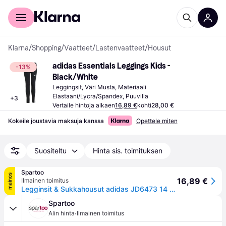
Kuluttajille
Yrityksille
Klarna
/
Shopping
/
Vaatteet
/
Lastenvaatteet
/
Housut
adidas Essentials Leggings Kids - 
-13%
Black/White
Leggingsit, Väri Musta, Materiaali 
Elastaani/Lycra/Spandex, Puuvilla
+
3
Vertaile hintoja alkaen
16,89 €
kohti
28,00 €
Kokeile joustavia maksuja kanssa
Opettele miten
Suositeltu
Hinta sis. toimituksen
Spartoo
mainos
16,89 €
Ilmainen toimitus
Legginsit & Sukkahousut adidas JD6473 14 / 15 vuotta
Spartoo
·
Alin hinta
Ilmainen toimitus