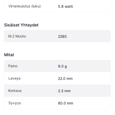
Virrankulutus (luku)
5.8 watti
Sisäiset Yhteydet
M.2 Muoto
2280
Mitat
Paino
9.0 g
Leveys
22.0 mm
Korkeus
2.3 mm
Syvyys
80.0 mm