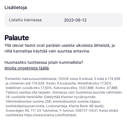
Lisätietoja
Listattu klarnassa
2023-06-12
Palaute
Yllä olevat tiedot ovat peräisin useista ulkoisista lähteistä, ja 
niitä kannattaa käyttää vain suuntaa antavina.

Huomasitko tuotteessa jotain kummallista? 
ilmoita ongelmista täällä
.
¹
Esimerkki maksusuunnitelmasta: 1000€ ostos 6 erässä: 5 erää à 174,65€
ja viimeinen erä 174,63€. Kesto: 6 kuukautta. Nimelliskorko 17,50%,
todellinen vuosikorko 17,50%. Kokonaisvelka: 1047,88€. Korko: 47,88€.
Talletus saattaa olla tarpeen. Voimassa vain Suomessa asuville vähintään
18-vuotiaille henkilöille. Edellyttää Klarnan hyväksynnän.
Vähimmäisoston summa 25€; enimmäisoston summa riippuu
luottokelpoisuusarviosta. Luotonantaja: Klarna Bank AB (publ),
Sveavägen 46, 111 34 Tukholma, Y-tunnus: 556737-0431. Katso ehdot
osoitteesta
https://www.klarna.com/fi/ehdot/
.