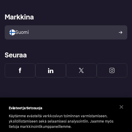
Kauppiastuki
Kehittäjät
Klarna app
Yksityisyysasetukset
Kirjaudu sisään yrityksenä
Operatiivinen tila
Markkina
Tutustu kauppoihin
Peruutusoikeutesi
Myy Klarnalla
Kumppanit ja integraatiot
Ostajan turva
Suomi
Seuraa
Evästeet ja tietosuoja
Käytämme evästeitä verkkosivun toiminnan varmistamiseen,
yksilöllistämiseen sekä selaamisesi analysointiin. Jaamme myös
tietoja markkinointikumppaneillemme.