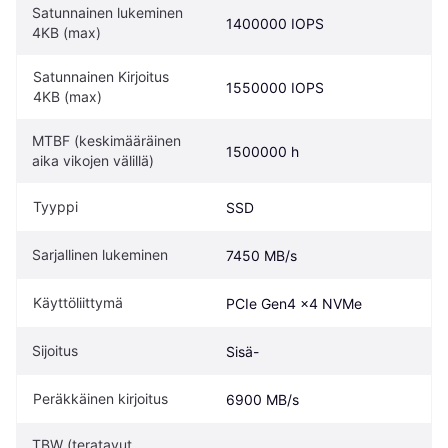
Satunnainen lukeminen 
1400000 IOPS
4KB (max)
Satunnainen Kirjoitus 
1550000 IOPS
4KB (max)
MTBF (keskimääräinen 
1500000 h
aika vikojen välillä)
Tyyppi
SSD
Sarjallinen lukeminen
7450 MB/s
Käyttöliittymä
PCIe Gen4 x4 NVMe
Sijoitus
Sisä-
Peräkkäinen kirjoitus
6900 MB/s
TBW (teratavut 