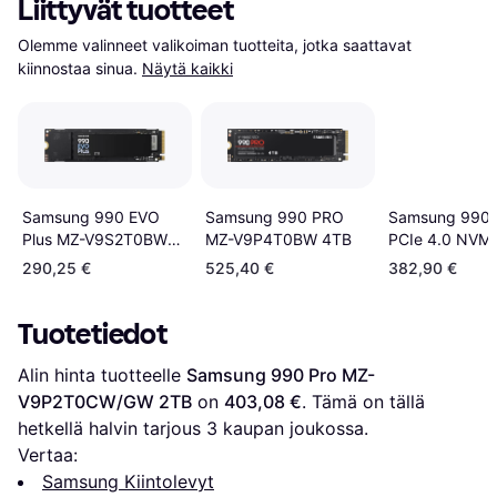
Liittyvät tuotteet
Olemme valinneet valikoiman tuotteita, jotka saattavat 
kiinnostaa sinua.
Näytä kaikki
Samsung 990 EVO
Samsung 990
Samsung 990 PRO
Plus MZ-V9S2T0BW
PCIe 4.0 NVM
MZ-V9P4T0BW 4TB
2TB
SSD 2TB
290,25 €
525,40 €
382,90 €
Tuotetiedot
Alin hinta tuotteelle 
Samsung 990 Pro MZ-
V9P2T0CW/GW 2TB
 on 
403,08 €
. Tämä on tällä 
hetkellä halvin tarjous 
3
 kaupan joukossa.
Vertaa:
Samsung Kiintolevyt