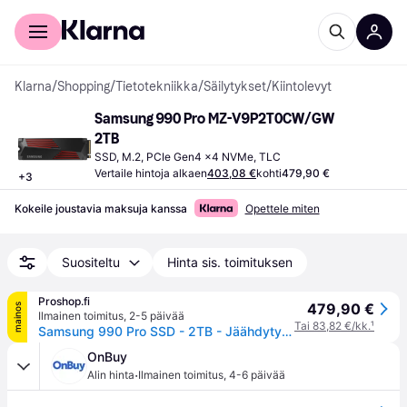
Kuluttajille
Yrityksille
Klarna
/
Shopping
/
Tietotekniikka
/
Säilytykset
/
Kiintolevyt
Samsung 990 Pro MZ-V9P2T0CW/GW 
2TB
SSD, M.2, PCIe Gen4 x4 NVMe, TLC
Vertaile hintoja alkaen
403,08 €
kohti
479,90 €
+
3
Kokeile joustavia maksuja kanssa
Opettele miten
Suositeltu
Hinta sis. toimituksen
Proshop.fi
479,90 €
mainos
Ilmainen toimitus
,
2-5 päivää
Tai 83,82 €/kk.
¹
Samsung 990 Pro SSD - 2TB - Jäähdytyssiilillä - M.2 2280 - PCIe 4.0
OnBuy
·
Alin hinta
Ilmainen toimitus
,
4-6 päivää