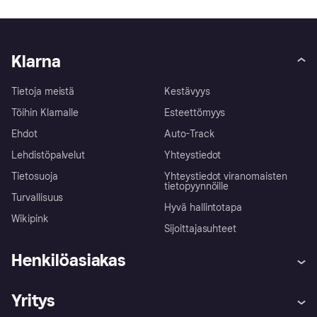
Klarna
Tietoja meistä
Kestävyys
Töihin Klarnalle
Esteettömyys
Ehdot
Auto-Track
Lehdistöpalvelut
Yhteystiedot
Tietosuoja
Yhteystiedot viranomaisten
tietopyynnöille
Turvallisuus
Hyvä hallintotapa
Wikipink
Sijoittajasuhteet
Henkilöasiakas
Ohje
Reklamaatiot
Yritys
Kirjaudu sisään
Shoppaile turvallisesti Klarnalla