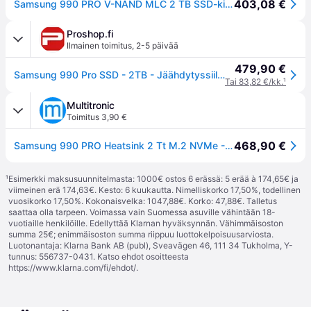
403,08 €
Samsung 990 PRO V-NAND MLC 2 TB SSD-kiintolevy
Proshop.fi
Ilmainen toimitus
,
2-5 päivää
479,90 €
Samsung 990 Pro SSD - 2TB - Jäähdytyssiilillä - M.2 2280 - PCIe 4.0
Tai 83,82 €/kk.
¹
Multitronic
Toimitus 3,90 €
468,90 €
Samsung 990 PRO Heatsink 2 Tt M.2 NVMe -SSD-levy
¹
Esimerkki maksusuunnitelmasta: 1000€ ostos 6 erässä: 5 erää à 174,65€ ja
viimeinen erä 174,63€. Kesto: 6 kuukautta. Nimelliskorko 17,50%, todellinen
vuosikorko 17,50%. Kokonaisvelka: 1047,88€. Korko: 47,88€. Talletus
saattaa olla tarpeen. Voimassa vain Suomessa asuville vähintään 18-
vuotiaille henkilöille. Edellyttää Klarnan hyväksynnän. Vähimmäisoston
summa 25€; enimmäisoston summa riippuu luottokelpoisuusarviosta.
Luotonantaja: Klarna Bank AB (publ), Sveavägen 46, 111 34 Tukholma, Y-
tunnus: 556737-0431. Katso ehdot osoitteesta
https://www.klarna.com/fi/ehdot/
.