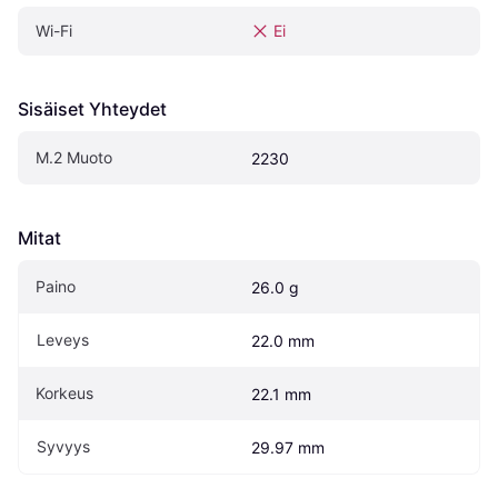
Wi-Fi
Ei
Sisäiset Yhteydet
M.2 Muoto
2230
Mitat
Paino
26.0 g
Leveys
22.0 mm
Korkeus
22.1 mm
Syvyys
29.97 mm