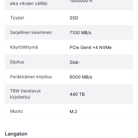
1500000 h
aika vikojen välillä)
Tyyppi
SSD
Sarjallinen lukeminen
7100 MB/s
Käyttöliittymä
PCIe Gen4 x4 NVMe
Sijoitus
Sisä-
Peräkkäinen kirjoitus
6000 MB/s
TBW (teratavut 
440 TB
kirjoitettu)
Muoto
M.2
Langaton