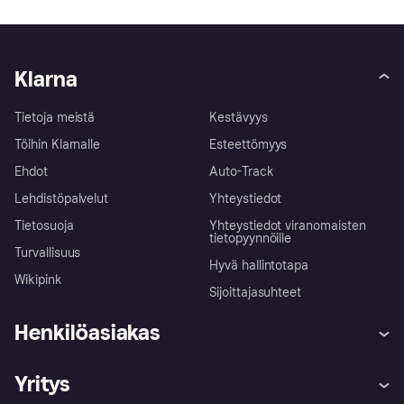
Klarna
Tietoja meistä
Kestävyys
Töihin Klarnalle
Esteettömyys
Ehdot
Auto-Track
Lehdistöpalvelut
Yhteystiedot
Tietosuoja
Yhteystiedot viranomaisten
tietopyynnöille
Turvallisuus
Hyvä hallintotapa
Wikipink
Sijoittajasuhteet
Henkilöasiakas
Ohje
Reklamaatiot
Yritys
Kirjaudu sisään
Shoppaile turvallisesti Klarnalla