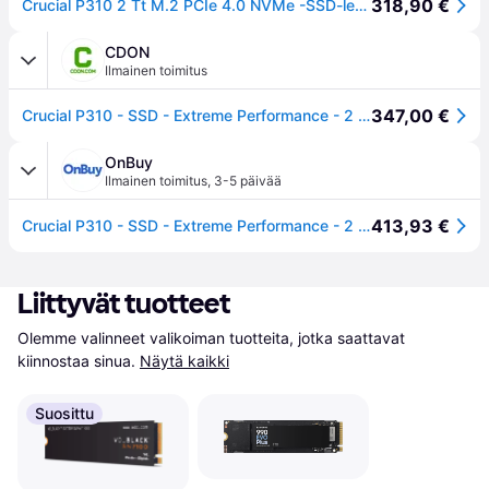
318,90 €
Crucial P310 2 Tt M.2 PCIe 4.0 NVMe -SSD-levy
CDON
Ilmainen toimitus
347,00 €
Crucial P310 - SSD - Extreme Performance - 2 TB - sisäinen - M.2 2230 - PCIe 4.0 x4 (NVMe)
OnBuy
Ilmainen toimitus
,
3-5 päivää
413,93 €
Crucial P310 - SSD - Extreme Performance - 2 TB - sisäinen - M.2 2230 - PCIe 4.0 x4 (NVMe)
Liittyvät tuotteet
Olemme valinneet valikoiman tuotteita, jotka saattavat 
kiinnostaa sinua.
Näytä kaikki
Suosittu