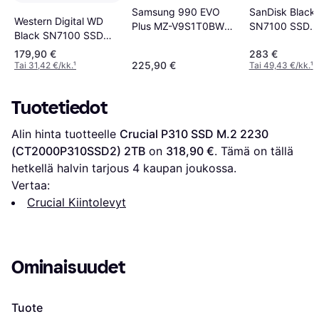
Samsung 990 EVO
SanDisk Black
Western Digital WD
Plus MZ-V9S1T0BW
SN7100 SSD
Black SN7100 SSD
1TB
WDS200T4X0E
1TB M.2 2280
179,90 €
283 €
00CJA0 2TB
225,90 €
Tai 31,42 €/kk.
¹
Tai 49,43 €/kk.
¹
Tuotetiedot
Alin hinta tuotteelle 
Crucial P310 SSD M.2 2230 
(CT2000P310SSD2) 2TB
 on 
318,90 €
. Tämä on tällä 
hetkellä halvin tarjous 
4
 kaupan joukossa.
Vertaa:
Crucial Kiintolevyt
Ominaisuudet
Tuote