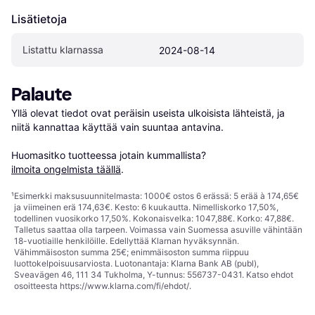
Lisätietoja
Listattu klarnassa
2024-08-14
Palaute
Yllä olevat tiedot ovat peräisin useista ulkoisista lähteistä, ja 
niitä kannattaa käyttää vain suuntaa antavina.

Huomasitko tuotteessa jotain kummallista? 
ilmoita ongelmista täällä
.
¹
Esimerkki maksusuunnitelmasta: 1000€ ostos 6 erässä: 5 erää à 174,65€
ja viimeinen erä 174,63€. Kesto: 6 kuukautta. Nimelliskorko 17,50%,
todellinen vuosikorko 17,50%. Kokonaisvelka: 1047,88€. Korko: 47,88€.
Talletus saattaa olla tarpeen. Voimassa vain Suomessa asuville vähintään
18-vuotiaille henkilöille. Edellyttää Klarnan hyväksynnän.
Vähimmäisoston summa 25€; enimmäisoston summa riippuu
luottokelpoisuusarviosta. Luotonantaja: Klarna Bank AB (publ),
Sveavägen 46, 111 34 Tukholma, Y-tunnus: 556737-0431. Katso ehdot
osoitteesta
https://www.klarna.com/fi/ehdot/
.