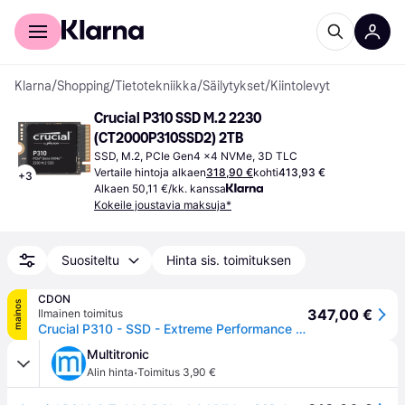
Kuluttajille
Yrityksille
Klarna
/
Shopping
/
Tietotekniikka
/
Säilytykset
/
Kiintolevyt
Crucial P310 SSD M.2 2230 
(CT2000P310SSD2) 2TB
SSD, M.2, PCIe Gen4 x4 NVMe, 3D TLC
Vertaile hintoja alkaen
318,90 €
kohti
413,93 €
+
3
Alkaen 50,11 €/kk. kanssa
Kokeile joustavia maksuja*
Suositeltu
Hinta sis. toimituksen
CDON
mainos
347,00 €
Ilmainen toimitus
Crucial P310 - SSD - Extreme Performance - 2 TB - sisäinen - M.2 2230 - PCIe 4.0 x4 (NVMe)
Multitronic
·
Alin hinta
Toimitus 3,90 €