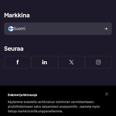
Kauppiastuki
Kehittäjät
Klarna app
Yksityisyysasetukset
Kirjaudu sisään yrityksenä
Operatiivinen tila
Markkina
Tutustu kauppoihin
Peruutusoikeutesi
Myy Klarnalla
Kumppanit ja integraatiot
Ostajan turva
Suomi
Seuraa
Evästeet ja tietosuoja
Käytämme evästeitä verkkosivun toiminnan varmistamiseen,
yksilöllistämiseen sekä selaamisesi analysointiin. Jaamme myös
tietoja markkinointikumppaneillemme.