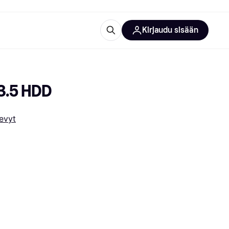
Kirjaudu sisään
totarvikkeet
rna?
 3.5 HDD
levyt
 kategoriat