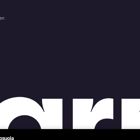
ten
tosuoja