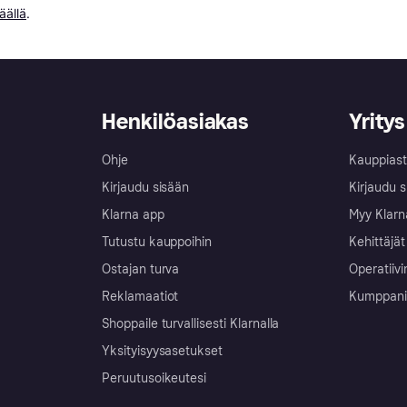
äällä
.
Henkilöasiakas
Yritys
Ohje
Kauppiast
Kirjaudu sisään
Kirjaudu s
Klarna app
Myy Klarn
Tutustu kauppoihin
Kehittäjät
Ostajan turva
Operatiivi
Reklamaatiot
Kumppanit 
Shoppaile turvallisesti Klarnalla
Yksityisyysasetukset
Peruutusoikeutesi