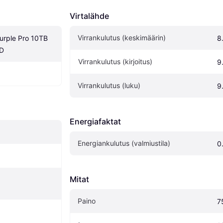
Virtalähde
Virrankulutus (keskimäärin)
urple Pro 10TB 
8
DD
Virrankulutus (kirjoitus)
9
Virrankulutus (luku)
9
Energiafaktat
Energiankulutus (valmiustila)
0
Mitat
Paino
7