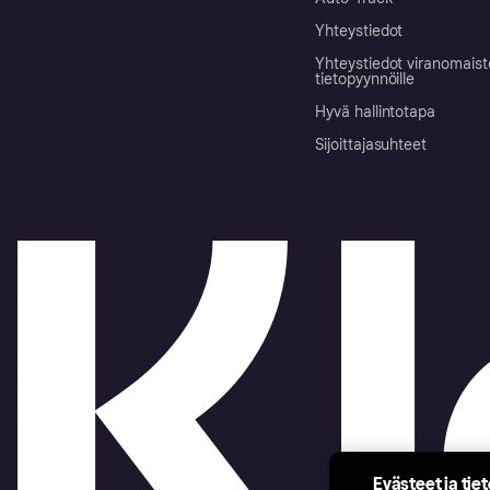
Yhteystiedot
Yhteystiedot viranomais
tietopyynnöille
Hyvä hallintotapa
Sijoittajasuhteet
Evästeet ja tie