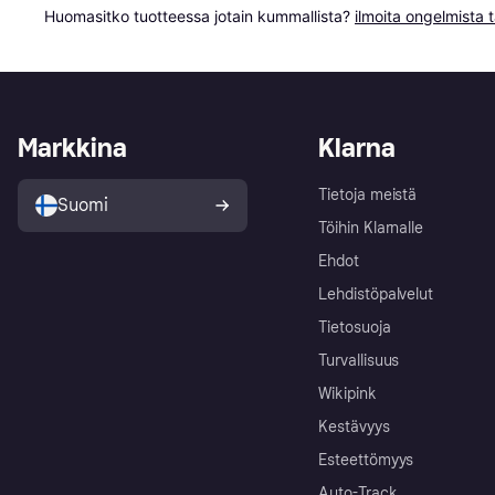
Huomasitko tuotteessa jotain kummallista? 
ilmoita ongelmista t
Markkina
Klarna
Tietoja meistä
Suomi
Töihin Klarnalle
Ehdot
Lehdistöpalvelut
Tietosuoja
Turvallisuus
Wikipink
Kestävyys
Esteettömyys
Auto-Track