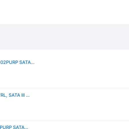
10 TB kiintolevy 8,9cm (3.5 ) WD-Purple Pro WD102PURP SATA3 256
WD Purple Pro 3.5" 10 Tt, 7200 RPM, 512 MB, 550 WRL, SATA III -kovalevy (valvontakäyttöön)
10 TB kiintolevy 8,9cm (3.5 ) WD-Purple Pro WD102PURP SATA3 256