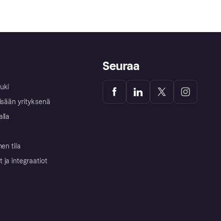
Seuraa
uki
isään yrityksenä
alla
nen tila
ja integraatiot