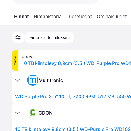
Hinnat
Hintahistoria
Tuotetiedot
Ominaisuudet
Hinta sis. toimituksen
CDON
mainos
Multitronic
CDON