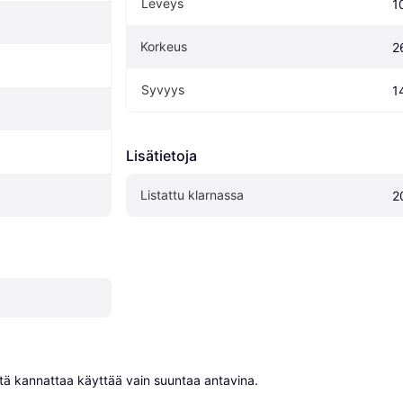
Leveys
1
Korkeus
2
Syvyys
1
Lisätietoja
Listattu klarnassa
2
niitä kannattaa käyttää vain suuntaa antavina.
