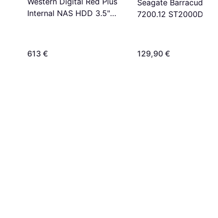
Western Digital Red Plus
Seagate Barracuda
Internal NAS HDD 3.5"
7200.12 ST2000DM0
12TB
256MB 2TB
613 €
129,90 €