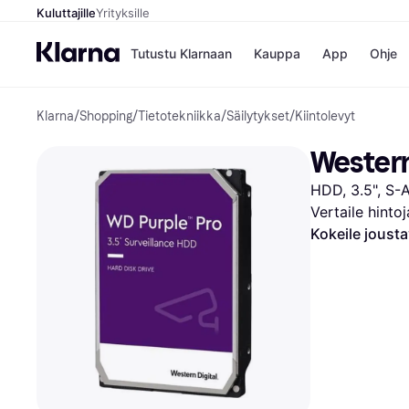
Kuluttajille
Yrityksille
Tutustu Klarnaan
Kauppa
App
Ohje
Klarna
/
Shopping
/
Tietotekniikka
/
Säilytykset
/
Kiintolevyt
Kaupat
Ma
Booking.
Mak
Western
Gigantti
Mak
H&M
Mak
HDD, 3.5", S-
Peten Koi
kul
Wolt
Mak
Vertaile hinto
Rah
Kokeile joust
Mob
Kauppahakem