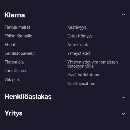
Klarna
Tietoja meistä
Kestävyys
Töihin Klarnalle
Esteettömyys
Ehdot
Auto-Track
Lehdistöpalvelut
Yhteystiedot
Tietosuoja
Yhteystiedot viranomaisten
tietopyynnöille
Turvallisuus
Hyvä hallintotapa
Wikipink
Sijoittajasuhteet
Henkilöasiakas
Ohje
Reklamaatiot
Yritys
Kirjaudu sisään
Shoppaile turvallisesti Klarnalla
Kauppiastuki
Kehittäjät
Klarna app
Yksityisyysasetukset