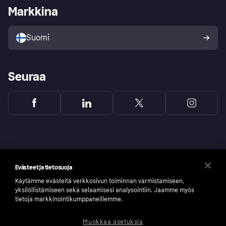
Kirjaudu sisään yrityksenä
Operatiivinen tila
Markkina
Tutustu kauppoihin
Peruutusoikeutesi
Myy Klarnalla
Kumppanit ja integraatiot
Ostajan turva
Suomi
Seuraa
Evästeet ja tietosuoja
Käytämme evästeitä verkkosivun toiminnan varmistamiseen,
yksilöllistämiseen sekä selaamisesi analysointiin. Jaamme myös
tietoja markkinointikumppaneillemme.
Muokkaa asetuksia