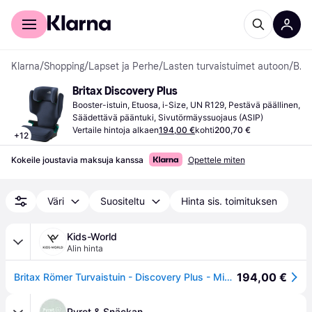
Kuluttajille
Yrityksille
Klarna
/
Shopping
/
Lapset ja Perhe
/
Lasten turvaistuimet autoon
/
Booster-istuimet
Britax Discovery Plus
Booster-istuin, Etuosa, i-Size, UN R129, Pestävä päällinen, 
Säädettävä pääntuki, Sivutörmäyssuojaus (ASIP)
Vertaile hintoja alkaen
194,00 €
kohti
200,70 €
+
12
Kokeile joustavia maksuja kanssa
Opettele miten
Väri
Suositeltu
Hinta sis. toimituksen
Kids-World
Alin hinta
194,00 €
Britax Römer Turvaistuin - Discovery Plus - Midnight Grey - Britax Römer - OneSize - Turvaistuimet
Pyret & Snäckan