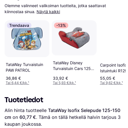
Olemme valinneet valikoiman tuotteita, jotka saattavat 
kiinnostaa sinua.
Näytä kaikki
Trendaava
-13%
TataWay Disney
TataWay Turvaistuin
Carpoint Isofix
Turvaistuin Cars 125-
PAW PATROL
Istuintuki R129
150cm R129 I-Size
Hyväksytty 12
36,86 €
33,92 €
55,05 €
cm
Tai 6,44 €/kk.
¹
Tai 5,93 €/kk.
¹
Tai 9,62 €/kk.
¹
Tuotetiedot
Alin hinta tuotteelle 
TataWay Isofix Selepude 125-150 
cm
 on 
60,77 €
. Tämä on tällä hetkellä halvin tarjous 
3
kaupan joukossa.