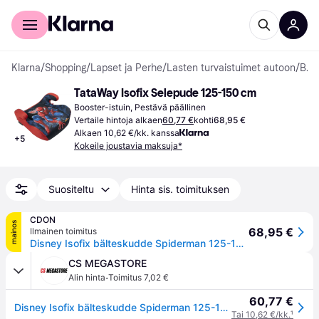
Kuluttajille
Yrityksille
Klarna
/
Shopping
/
Lapset ja Perhe
/
Lasten turvaistuimet autoon
/
Booster-istuimet
TataWay Isofix Selepude 125-150 cm
Booster-istuin, Pestävä päällinen
Vertaile hintoja alkaen
60,77 €
kohti
68,95 €
Alkaen 10,62 €/kk. kanssa
+
5
Kokeile joustavia maksuja*
Suositeltu
Hinta sis. toimituksen
CDON
mainos
68,95 €
Ilmainen toimitus
Disney Isofix bälteskudde Spiderman 125-150 cm R129
CS MEGASTORE
·
Alin hinta
Toimitus 7,02 €
60,77 €
Disney Isofix bälteskudde Spiderman 125-150 cm R129
Tai 10,62 €/kk.
¹