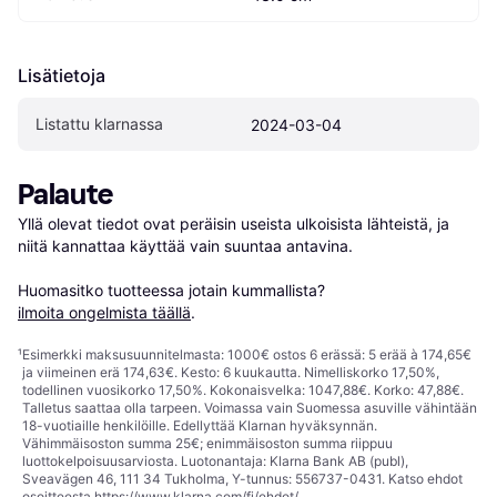
Lisätietoja
Listattu klarnassa
2024-03-04
Palaute
Yllä olevat tiedot ovat peräisin useista ulkoisista lähteistä, ja 
niitä kannattaa käyttää vain suuntaa antavina.

Huomasitko tuotteessa jotain kummallista? 
ilmoita ongelmista täällä
.
¹
Esimerkki maksusuunnitelmasta: 1000€ ostos 6 erässä: 5 erää à 174,65€
ja viimeinen erä 174,63€. Kesto: 6 kuukautta. Nimelliskorko 17,50%,
todellinen vuosikorko 17,50%. Kokonaisvelka: 1047,88€. Korko: 47,88€.
Talletus saattaa olla tarpeen. Voimassa vain Suomessa asuville vähintään
18-vuotiaille henkilöille. Edellyttää Klarnan hyväksynnän.
Vähimmäisoston summa 25€; enimmäisoston summa riippuu
luottokelpoisuusarviosta. Luotonantaja: Klarna Bank AB (publ),
Sveavägen 46, 111 34 Tukholma, Y-tunnus: 556737-0431. Katso ehdot
osoitteesta
https://www.klarna.com/fi/ehdot/
.