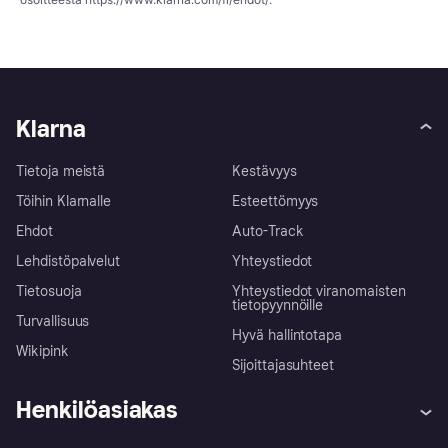
Klarna
Tietoja meistä
Kestävyys
Töihin Klarnalle
Esteettömyys
Ehdot
Auto-Track
Lehdistöpalvelut
Yhteystiedot
Tietosuoja
Yhteystiedot viranomaisten
tietopyynnöille
Turvallisuus
Hyvä hallintotapa
Wikipink
Sijoittajasuhteet
Henkilöasiakas