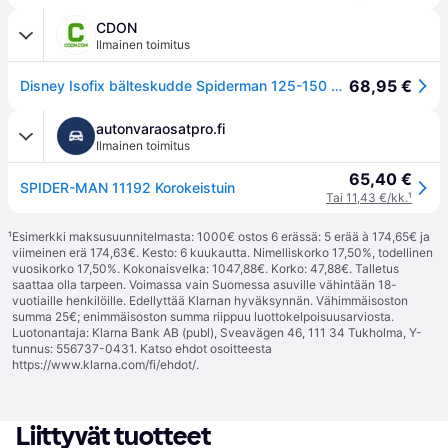
CDON
Ilmainen toimitus
68,95 €
Disney Isofix bälteskudde Spiderman 125-150 cm R129
autonvaraosatpro.fi
Ilmainen toimitus
65,40 €
SPIDER-MAN 11192 Korokeistuin
Tai 11,43 €/kk.
¹
¹
Esimerkki maksusuunnitelmasta: 1000€ ostos 6 erässä: 5 erää à 174,65€ ja
viimeinen erä 174,63€. Kesto: 6 kuukautta. Nimelliskorko 17,50%, todellinen
vuosikorko 17,50%. Kokonaisvelka: 1047,88€. Korko: 47,88€. Talletus
saattaa olla tarpeen. Voimassa vain Suomessa asuville vähintään 18-
vuotiaille henkilöille. Edellyttää Klarnan hyväksynnän. Vähimmäisoston
summa 25€; enimmäisoston summa riippuu luottokelpoisuusarviosta.
Luotonantaja: Klarna Bank AB (publ), Sveavägen 46, 111 34 Tukholma, Y-
tunnus: 556737-0431. Katso ehdot osoitteesta
https://www.klarna.com/fi/ehdot/
.
Liittyvät tuotteet