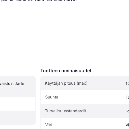
Tuotteen ominaisuudet
Käyttäjän pituus (max)
vaistuin Jade 
1
Suunta
T
Turvallisuusstandardit
i
Väri
V