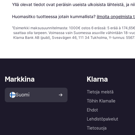
Yllä olevat tiedot ovat peräisin useista ulkoisista lähteistä, ja 
Huomasitko tuotteessa jotain kummallista? 
ilmoita ongelmista t
¹
Esimerkki maksusuunnitelmasta: 1000€ ostos 6 erässä: 5 erää à 174,65€ 
saattaa olla tarpeen. Voimassa vain Suomessa asuville vähintään 18-vuo
Klarna Bank AB (publ), Sveavägen 46, 111 34 Tukholma, Y-tunnus: 5567
Markkina
Klarna
Tietoja meistä
Suomi
Töihin Klarnalle
Ehdot
Lehdistöpalvelut
Tietosuoja