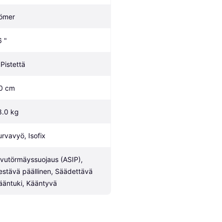
ömer 
6 "
 Pistettä
0 cm
8.0 kg
urvavyö, Isofix
ivutörmäyssuojaus (ASIP), 
estävä päällinen, Säädettävä 
ääntuki, Kääntyvä