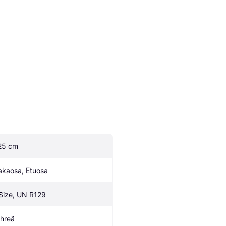
25 cm
akaosa, Etuosa
-Size, UN R129
ihreä