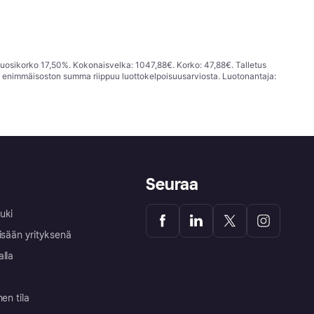
vuosikorko 17,50%. Kokonaisvelka: 1047,88€. Korko: 47,88€. Talletus
; enimmäisoston summa riippuu luottokelpoisuusarviosta. Luotonantaja:
Seuraa
uki
isään yrityksenä
alla
nen tila