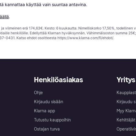
niitä kannattaa käyttää vain suuntaa antavina.

äällä
.
ja viimeinen erä 174,63€. Kesto: 6 kuukautta. Nimelliskorko 17,50%, todellinen 
tiaille henkilöille. Edellyttää Klarnan hyväksynnän. Vähimmäisoston summa 25€
37-0431. Katso ehdot osoitteesta
https://www.klarna.com/fi/ehdot/
.
Henkilöasiakas
Yritys
Ohje
Kauppiast
Kirjaudu sisään
Kirjaudu s
Klarna app
Myy Klarn
Tutustu kauppoihin
Kehittäjät
Ostajan turva
Operatiivi