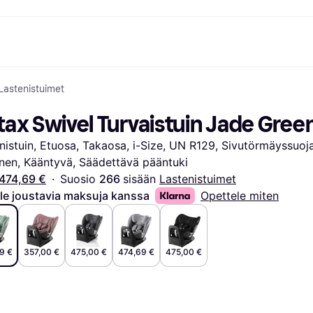
Lastenistuimet
ksuvaihtoehdot
Shoppaile ja vertaa hintoja
Ostokset ja palkinnot
Raha-asiat
Lisätietoa
Valokuvat
Toimis
com
suvaihtoehdot
Ale
Tutustu kauppoihin
Pelaaminen ja Viihde
Klarna-kortti
Mikä on Kla
tax Swivel Turvaistuin Jade Gree
sa heti
Kauneus & Terveys
Cashback
Puhelimet & Wearablet
Saldo
sa 30 päivän
Vaatteet
Jäsenyys
Lapset ja Perhe
Tilityypit
nistuin, Etuosa, Takaosa, i-Size, UN R129, Sivutörmäyssuoja
ratarvike
uessa
Lelut
Moottorikuljetukset
Säästötili
sa 3 erässä
Koti ja Sisustus
Puutarha ja Patio
Talletustili
inen, Kääntyvä, Säädettävä pääntuki
oitus
Ääni ja Kuva
Keittiökoneet
474,69 €
·
Suosio 
266 
sisään 
Lastenistuimet
ilePay
Urheilu ja Ulkoilu
Kodinkoneet
le joustavia maksuja kanssa
Opettele miten
Tietotekniikka
Kirjat, Elokuvat ja Musiikki
isto
Tee se itse
Kaikki
9 €
357,00 €
475,00 €
474,69 €
475,00 €