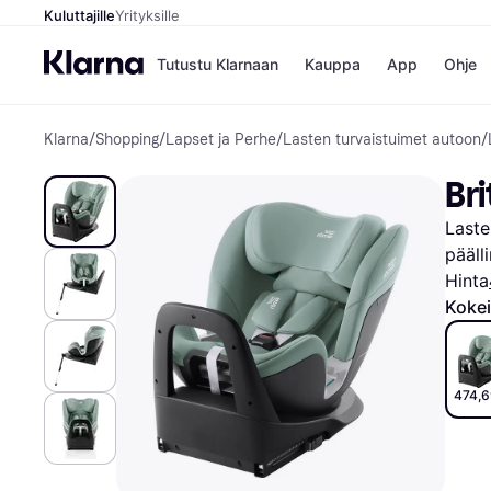
Kuluttajille
Yrityksille
Tutustu Klarnaan
Kauppa
App
Ohje
Klarna
/
Shopping
/
Lapset ja Perhe
/
Lasten turvaistuimet autoon
/
Kaupat
Ma
Booking.
Mak
Bri
Gigantti
Mak
H&M
Mak
Laste
Peten Koi
kul
Wolt
Mak
pääll
Rah
Hinta
Mob
Kokei
Kauppahakem
474,6