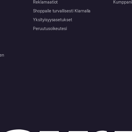
Reklamaatiot
Kumppanit 
Shoppaile turvallisesti Klarnalla
Yksityisyysasetukset
Peruutusoikeutesi
ten