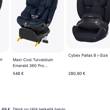
Cybex Pallas B i-Size
ro
Maxi-Cosi Turvaistuin
Emerald 360 Pro
Authentic Blue
548 €
280,90 €
,69 €
. Tämä on tällä hetkellä halvin 