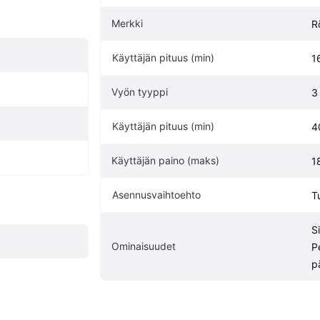
Merkki
R
Käyttäjän pituus (min)
1
Vyön tyyppi
3
Käyttäjän pituus (min)
4
Käyttäjän paino (maks)
1
Asennusvaihtoehto
T
S
Ominaisuudet
P
p