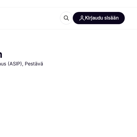
Kirjaudu sisään
totarvikkeet
rna?
n
us (ASIP), Pestävä 
 kategoriat