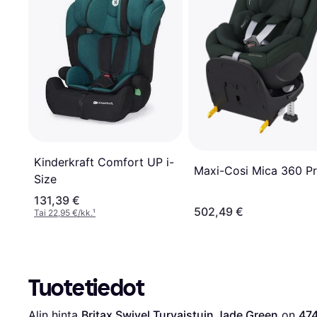
Kinderkraft Comfort UP i-
Maxi-Cosi Mica 360 P
Size
131,39 €
502,49 €
Tai 22,95 €/kk.
¹
Tuotetiedot
Alin hinta 
Britax Swivel Turvaistuin Jade Green
 on 
474