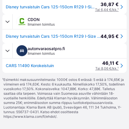
36,87 €
Disney turvaistuin Cars 125-150cm R129 I-Size I-Size
Tai 6,44 €/kk.
¹
CDON
Ilmainen toimitus
44,95 €
Disney turvaistuin Cars 125-150cm R129 I-Size I-Size
autonvaraosatpro.fi
Ilmainen toimitus
46,11 €
CARS 11490 Korokeistuin
Tai 8,06 €/kk.
¹
¹
Esimerkki maksusuunnitelmasta: 1000€ ostos 6 erässä: 5 erää à 174,65€ ja
viimeinen erä 174,63€. Kesto: 6 kuukautta. Nimelliskorko 17,50%, todellinen
vuosikorko 17,50%. Kokonaisvelka: 1047,88€. Korko: 47,88€. Talletus
saattaa olla tarpeen. Voimassa vain Suomessa asuville vähintään 18-
vuotiaille henkilöille. Edellyttää Klarnan hyväksynnän. Vähimmäisoston
summa 25€; enimmäisoston summa riippuu luottokelpoisuusarviosta.
Luotonantaja: Klarna Bank AB (publ), Sveavägen 46, 111 34 Tukholma, Y-
tunnus: 556737-0431. Katso ehdot osoitteesta
https://www.klarna.com/fi/ehdot/
.