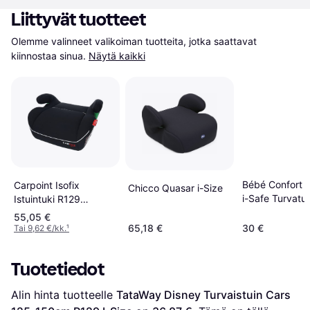
Liittyvät tuotteet
Olemme valinneet valikoiman tuotteita, jotka saattavat 
kiinnostaa sinua.
Näytä kaikki
Bébé Confort 
Carpoint Isofix
Chicco Quasar i-Size
i-Safe Turvatuol
Istuintuki R129
Grey
Hyväksytty 125-150
55,05 €
cm
65,18 €
30 €
Tai 9,62 €/kk.
¹
Tuotetiedot
Alin hinta tuotteelle 
TataWay Disney Turvaistuin Cars 