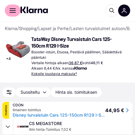
Kuluttajille
Yrityksille
Klarna
/
Shopping
/
Lapset ja Perhe
/
Lasten turvaistuimet autoon
/
Booster-istuimet
TataWay Disney Turvaistuin Cars 125-
150cm R129 I-Size
Booster-istuin, Etuosa, Pestävä päällinen, Säädettävä 
pääntuki
+
4
Vertaile hintoja alkaen
36,87 €
kohti
46,11 €
Alkaen 6,44 €/kk. kanssa
Kokeile joustavia maksuja*
Suositeltu
Hinta sis. toimituksen
CDON
mainos
44,95 €
Ilmainen toimitus
Disney turvaistuin Cars 125-150cm R129 I-Size I-Size
CS MEGASTORE
·
Alin hinta
Toimitus 7,02 €