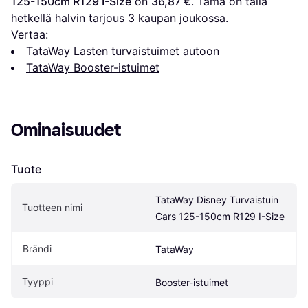
125-150cm R129 I-Size
 on 
36,87 €
. Tämä on tällä 
hetkellä halvin tarjous 
3
 kaupan joukossa.
Vertaa:
TataWay Lasten turvaistuimet autoon
TataWay Booster-istuimet
Ominaisuudet
Tuote
TataWay Disney Turvaistuin 
Tuotteen nimi
Cars 125-150cm R129 I-Size
Brändi
TataWay
Tyyppi
Booster-istuimet