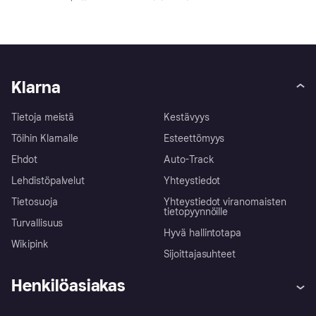
Klarna
Tietoja meistä
Kestävyys
Töihin Klarnalle
Esteettömyys
Ehdot
Auto-Track
Lehdistöpalvelut
Yhteystiedot
Tietosuoja
Yhteystiedot viranomaisten
tietopyynnöille
Turvallisuus
Hyvä hallintotapa
Wikipink
Sijoittajasuhteet
Henkilöasiakas
Ohje
Reklamaatiot