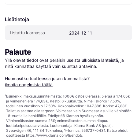
Lisätietoja
Listattu klarnassa
2024-12-11
Palaute
Yllä olevat tiedot ovat peräisin useista ulkoisista lähteistä, ja 
niitä kannattaa käyttää vain suuntaa antavina.

Huomasitko tuotteessa jotain kummallista? 
ilmoita ongelmista täällä
.
¹
Esimerkki maksusuunnitelmasta: 1000€ ostos 6 erässä: 5 erää à 174,65€
ja viimeinen erä 174,63€. Kesto: 6 kuukautta. Nimelliskorko 17,50%,
todellinen vuosikorko 17,50%. Kokonaisvelka: 1047,88€. Korko: 47,88€.
Talletus saattaa olla tarpeen. Voimassa vain Suomessa asuville vähintään
18-vuotiaille henkilöille. Edellyttää Klarnan hyväksynnän.
Vähimmäisoston summa 25€; enimmäisoston summa riippuu
luottokelpoisuusarviosta. Luotonantaja: Klarna Bank AB (publ),
Sveavägen 46, 111 34 Tukholma, Y-tunnus: 556737-0431. Katso ehdot
osoitteesta
https://www.klarna.com/fi/ehdot/
.