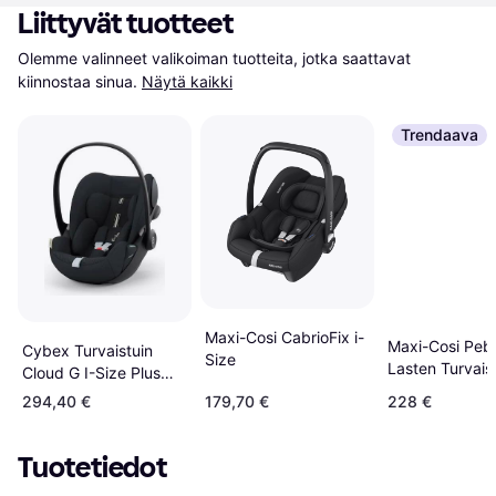
Liittyvät tuotteet
Olemme valinneet valikoiman tuotteita, jotka saattavat 
kiinnostaa sinua.
Näytä kaikki
Trendaava
Maxi-Cosi CabrioFix i-
Maxi-Cosi Peb
Cybex Turvaistuin
Size
Lasten Turvais
Cloud G I-Size Plus
Tonal Graphite
Moon Black
294,40 €
179,70 €
228 €
Tuotetiedot