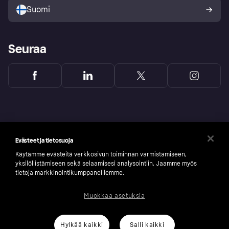
Suomi
Seuraa
Evästeet ja tietosuoja
Käytämme evästeitä verkkosivun toiminnan varmistamiseen,
yksilöllistämiseen sekä selaamisesi analysointiin. Jaamme myös
tietoja markkinointikumppaneillemme.
Muokkaa asetuksia
Copyright © 2005-2026 Klarna Bank AB (publ). Headquarters: Stockholm, Sweden. All
rights reserved. Klarna Bank AB (publ). Sveavägen 46, 111 34 Stockholm. Organization
number: 556737-0431
Hylkää kaikki
Salli kaikki