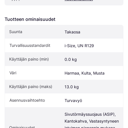
Tuotteen ominaisuudet
Suunta
Takaosa
Turvallisuusstandardit
i-Size, UN R129
Käyttäjän paino (min)
0.0 kg
Väri
Harmaa, Kulta, Musta
Käyttäjän paino (maks)
13.0 kg
Asennusvaihtoehto
Turvavyö
Sivutörmäyssuojaus (ASIP), 
Kantokahva, Vastasyntyneen 
Ominaisuudet
istuimen pienennin mukana, 