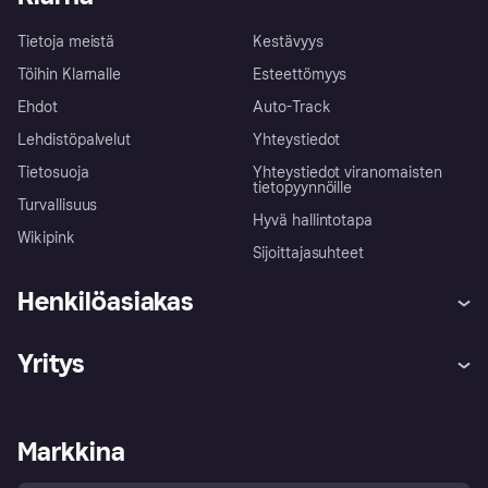
Tietoja meistä
Kestävyys
Töihin Klarnalle
Esteettömyys
Ehdot
Auto-Track
Lehdistöpalvelut
Yhteystiedot
Tietosuoja
Yhteystiedot viranomaisten
tietopyynnöille
Turvallisuus
Hyvä hallintotapa
Wikipink
Sijoittajasuhteet
Henkilöasiakas
Ohje
Reklamaatiot
Yritys
Kirjaudu sisään
Shoppaile turvallisesti Klarnalla
Kauppiastuki
Kehittäjät
Klarna app
Yksityisyysasetukset
Kirjaudu sisään yrityksenä
Operatiivinen tila
Markkina
Tutustu kauppoihin
Peruutusoikeutesi
Myy Klarnalla
Kumppanit ja integraatiot
Ostajan turva