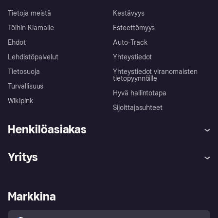
Tietoja meistä
Kestävyys
Töihin Klarnalle
Esteettömyys
Ehdot
Auto-Track
Lehdistöpalvelut
Yhteystiedot
Tietosuoja
Yhteystiedot viranomaisten
tietopyynnöille
Turvallisuus
Hyvä hallintotapa
Wikipink
Sijoittajasuhteet
Henkilöasiakas
Ohje
Reklamaatiot
Yritys
Kirjaudu sisään
Shoppaile turvallisesti Klarnalla
Kauppiastuki
Kehittäjät
Klarna app
Yksityisyysasetukset
Kirjaudu sisään yrityksenä
Operatiivinen tila
Markkina
Tutustu kauppoihin
Peruutusoikeutesi
Myy Klarnalla
Kumppanit ja integraatiot
Ostajan turva