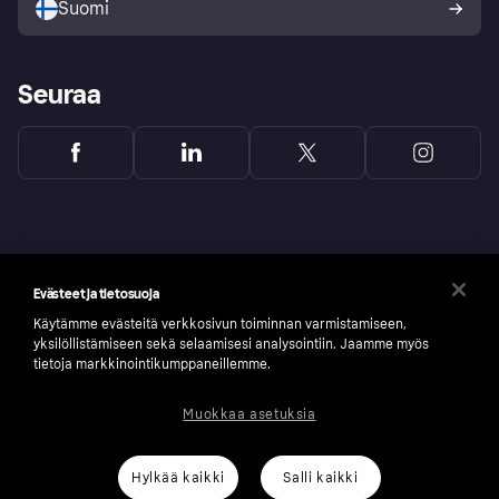
Suomi
Seuraa
Evästeet ja tietosuoja
Käytämme evästeitä verkkosivun toiminnan varmistamiseen,
yksilöllistämiseen sekä selaamisesi analysointiin. Jaamme myös
tietoja markkinointikumppaneillemme.
Muokkaa asetuksia
Copyright © 2005-2026 Klarna Bank AB (publ). Headquarters: Stockholm, Sweden. All
rights reserved. Klarna Bank AB (publ). Sveavägen 46, 111 34 Stockholm. Organization
number: 556737-0431
Hylkää kaikki
Salli kaikki
Klarnan evästeseloste
Klarna.com