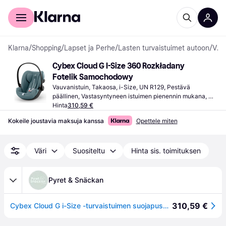
Kuluttajille
Yrityksille
Klarna
/
Shopping
/
Lapset ja Perhe
/
Lasten turvaistuimet autoon
/
Vauvanistuimet
Cybex Cloud G I-Size 360 Rozkładany 
Fotelik Samochodowy
Vauvanistuin, Takaosa, i-Size, UN R129, Pestävä 
päällinen, Vastasyntyneen istuimen pienennin mukana, 
Sivutörmäyssuojaus (ASIP), Kantokahva
Hinta
310,59 €
Kokeile joustavia maksuja kanssa
Opettele miten
Väri
Suositeltu
Hinta sis. toimituksen
Pyret & Snäckan
310,59 €
Cybex Cloud G i-Size -turvaistuimen suojapussi, Stormy Blue