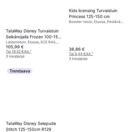
Kids licensing Turvaistuin
Princess 125-150 cm
Booster-istuin, Etuosa, Pestävä
päällinen
TataWay Disney Turvaistuin
Selkänojalla Frozen 100-150
Lastenistuin, Etuosa, ECE R44,
cm R129
105,99 €
Pestävä päällinen
36,86 €
Tai 18,52 €/kk.
¹
Tai 6,44 €/kk.
¹
3 kauppoja
3 kauppoja
Trendaava
TataWay Disney Selepude
Stitch 125-150cm R129