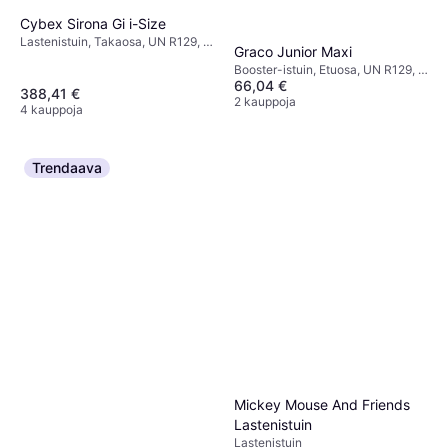
Cybex Sirona Gi i-Size
Lastenistuin, Takaosa, UN R129, i-
Graco Junior Maxi
Size, Sisältää pohjan, Pestävä
Booster-istuin, Etuosa, UN R129, i-
päällinen, Kääntyvä,
66,04 €
Size, ECE R44,
Vastasyntyneen istuimen
388,41 €
Sivutörmäyssuojaus (ASIP),
2 kauppoja
pienennin mukana, Säädettävä
4 kauppoja
Pestävä päällinen, Säädettävä
pääntuki, Sivutörmäyssuojaus
pääntuki
(ASIP)
Trendaava
Mickey Mouse And Friends
Lastenistuin
Lastenistuin