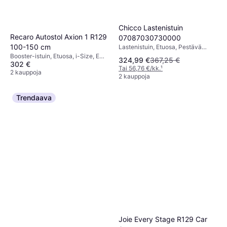
Chicco Lastenistuin
Recaro Autostol Axion 1 R129
07087030730000
100-150 cm
Lastenistuin, Etuosa, Pestävä
päällinen
Booster-istuin, Etuosa, i-Size, ECE
324,99 €
367,25 €
302 €
R44, Pestävä päällinen,
Tai 56,76 €/kk.
¹
Sivutörmäyssuojaus (ASIP),
2 kauppoja
2 kauppoja
Säädettävä pääntuki
Trendaava
Joie Every Stage R129 Car