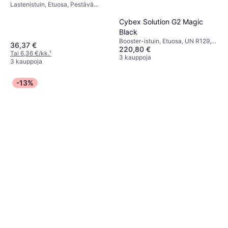
Lastenistuin, Etuosa, Pestävä
päällinen
Cybex Solution G2 Magic
Black
Booster-istuin, Etuosa, UN R129,
36,37 €
220,80 €
Säädettävä pääntuki,
Tai 6,36 €/kk.
¹
Sivutörmäyssuojaus (ASIP),
3 kauppoja
3 kauppoja
Pestävä päällinen
-13%