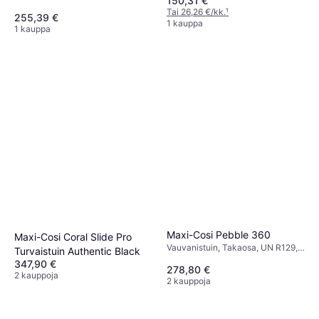
150,31 €
Vastasyntyneen istuimen
Size, Pestävä päällinen,
pienennin mukana,
Tai 26,26 €/kk.
¹
Sivutörmäyssuojaus (ASIP),
255,39 €
Sivutörmäyssuojaus (ASIP)
1 kauppa
Säädettävä pääntuki
1 kauppa
Maxi-Cosi Pebble 360
Maxi-Cosi Coral Slide Pro
Vauvanistuin, Takaosa, UN R129,
Turvaistuin Authentic Black
i-Size, Sivutörmäyssuojaus (ASIP),
347,90 €
278,80 €
Pestävä päällinen, Kääntyvä,
2 kauppoja
2 kauppoja
Kantokahva, Säädettävä pääntuki,
Vastasyntyneen istuimen
pienennin mukana