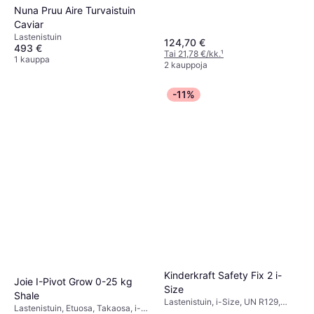
Nuna Pruu Aire Turvaistuin
Caviar
Lastenistuin
124,70 €
493 €
Tai 21,78 €/kk.
¹
1 kauppa
2 kauppoja
-11%
Kinderkraft Safety Fix 2 i-
Joie I-Pivot Grow 0-25 kg
Size
Shale
Lastenistuin, i-Size, UN R129,
Lastenistuin, Etuosa, Takaosa, i-
Vastasyntyneen istuimen