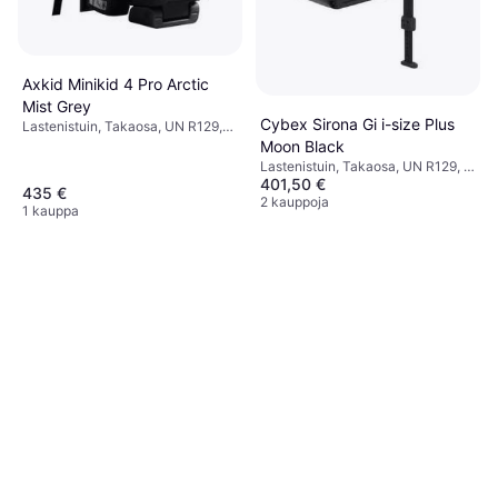
Axkid Minikid 4 Pro Arctic
Mist Grey
Cybex Sirona Gi i-size Plus
Lastenistuin, Takaosa, UN R129,
Swedish Plus Tested,
Moon Black
Sivutörmäyssuojaus (ASIP),
Lastenistuin, Takaosa, UN R129, i-
Säädettävä pääntuki, Pestävä
401,50 €
Size, Säädettävä pääntuki,
435 €
päällinen
Vastasyntyneen istuimen
2 kauppoja
1 kauppa
pienennin mukana,
Sivutörmäyssuojaus (ASIP),
Sisältää pohjan, Pestävä
päällinen, Kääntyvä