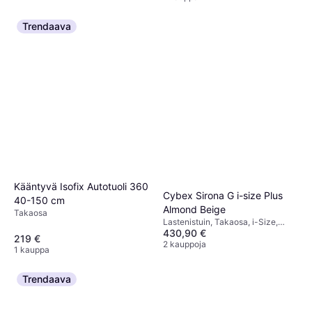
Kantokahva, Säädettävä pääntuki,
Vastasyntyneen istuimen
pienennin mukana
Trendaava
Kääntyvä Isofix Autotuoli 360
Cybex Sirona G i-size Plus
40-150 cm
Almond Beige
Takaosa
Lastenistuin, Takaosa, i-Size,
430,90 €
Vastasyntyneen istuimen
219 €
pienennin mukana, Säädettävä
2 kauppoja
1 kauppa
pääntuki, Sisältää pohjan,
Sivutörmäyssuojaus (ASIP),
Pestävä päällinen, Kääntyvä
Trendaava