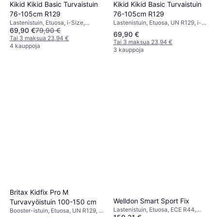
Kikid Kikid Basic Turvaistuin
Kikid Kikid Basic Turvaistuin
76-105cm R129
76-105cm R129
Lastenistuin, Etuosa, UN R129, i-
Lastenistuin, Etuosa, i-Size,
69,90 €
79,90 €
Size
Säädettävä pääntuki,
69,90 €
Sivutörmäyssuojaus (ASIP)
Tai 3 maksua 23,94 €
Tai 3 maksua 23,94 €
4 kauppoja
3 kauppoja
Britax Kidfix Pro M
Welldon Smart Sport Fix
Turvavyöistuin 100-150 cm
Lastenistuin, Etuosa, ECE R44,
Booster-istuin, Etuosa, UN R129, i-