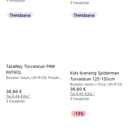
3 kauppoja
3 kauppoja
Trendaava
Trendaava
TataWay Turvaistuin PAW
PATROL
Kids licensing Spiderman
Booster-istuin, UN R129, Pestävä
Turvaistuin 125-150cm
päällinen
Booster-istuin, i-Size, UN R129
36,60 €
36,86 €
Tai 6,40 €/kk.
¹
Tai 6,44 €/kk.
¹
3 kauppoja
3 kauppoja
-13%