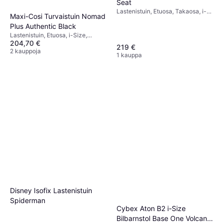
Seat
Lastenistuin, Etuosa, Takaosa, i-
Maxi-Cosi Turvaistuin Nomad
Size, UN R129, Säädettävä
Plus Authentic Black
pääntuki, Sivutörmäyssuojaus
(ASIP)
Lastenistuin, Etuosa, i-Size,
204,70 €
Säädettävä pääntuki, Pestävä
219 €
päällinen
2 kauppoja
1 kauppa
Disney Isofix Lastenistuin
Spiderman
Cybex Aton B2 i-Size
Bilbarnstol Base One Volcano