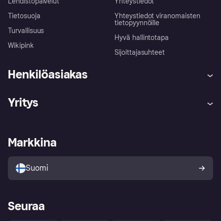
Lehdistöpalvelut
Yhteystiedot
Tietosuoja
Yhteystiedot viranomaisten
tietopyynnöille
Turvallisuus
Hyvä hallintotapa
Wikipink
Sijoittajasuhteet
Henkilöasiakas
Ohje
Reklamaatiot
Yritys
Kirjaudu sisään
Shoppaile turvallisesti Klarnalla
Kauppiastuki
Kehittäjät
Klarna app
Yksityisyysasetukset
Kirjaudu sisään yrityksenä
Operatiivinen tila
Markkina
Tutustu kauppoihin
Peruutusoikeutesi
Myy Klarnalla
Kumppanit ja integraatiot
Ostajan turva
Suomi
Seuraa