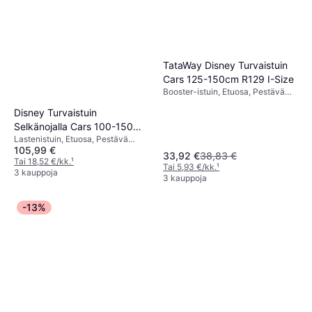
TataWay Disney Turvaistuin
Cars 125-150cm R129 I-Size
Booster-istuin, Etuosa, Pestävä
päällinen, Säädettävä pääntuki
Disney Turvaistuin
Selkänojalla Cars 100-150
Lastenistuin, Etuosa, Pestävä
cm R129
105,99 €
päällinen
33,92 €
38,83 €
Tai 18,52 €/kk.
¹
Tai 5,93 €/kk.
¹
3 kauppoja
3 kauppoja
-13%