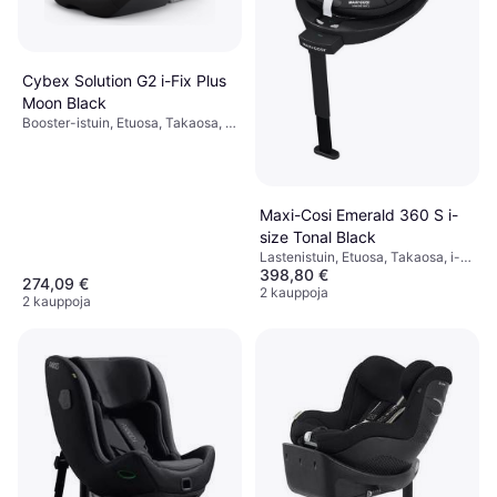
Cybex Solution G2 i-Fix Plus
Moon Black
Booster-istuin, Etuosa, Takaosa, i-
Size, UN R129, Pestävä päällinen,
Säädettävä pääntuki,
Sivutörmäyssuojaus (ASIP)
Maxi-Cosi Emerald 360 S i-
size Tonal Black
Lastenistuin, Etuosa, Takaosa, i-
398,80 €
Size, UN R129,
274,09 €
Sivutörmäyssuojaus (ASIP),
2 kauppoja
2 kauppoja
Pestävä päällinen, Kääntyvä,
Säädettävä pääntuki,
Vastasyntyneen istuimen
pienennin mukana, Sisältää
pohjan