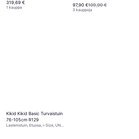
319,69 €
Size, Sivutörmäyssuojaus (ASIP),
pienennin mukana, Säädettävä
97,90 €
109,90 €
Pestävä päällinen, Säädettävä
1 kauppa
pääntuki, Sivutörmäyssuojaus
3 kauppoja
pääntuki, Kääntyvä
(ASIP)
Kikid Kikid Basic Turvaistuin
76-105cm R129
Lastenistuin, Etuosa, i-Size, UN
R129, Sivutörmäyssuojaus (ASIP),
Säädettävä pääntuki