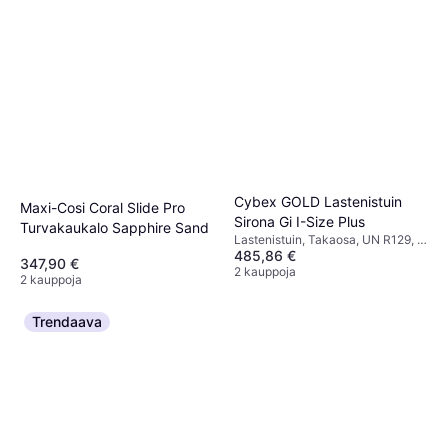
Cybex GOLD Lastenistuin
Maxi-Cosi Coral Slide Pro
Sirona Gi I-Size Plus
Turvakaukalo Sapphire Sand
Lastenistuin, Takaosa, UN R129, i-
485,86 €
Size, Vastasyntyneen istuimen
347,90 €
pienennin mukana, Säädettävä
2 kauppoja
2 kauppoja
pääntuki, Sisältää pohjan,
Sivutörmäyssuojaus (ASIP),
Pestävä päällinen, Kääntyvä
Trendaava