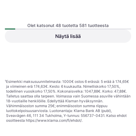
Olet katsonut 48 tuotetta 581 tuotteesta
Kikid Premium Turvaistuin
76-150cm i-Size R129
Näytä lisää
Lastenistuin, Etuosa, Takaosa, UN
Kikid Basic
R129, i-Size, Säädettävä pääntuki,
Lastenistuin, Etuosa, ECE R44,
Sivutörmäyssuojaus (ASIP),
69,90 €
79,90 €
Säädettävä pääntuki, Pestävä
Pestävä päällinen, Kääntyvä
119 €
päällinen, Vastasyntyneen
Tai 3 maksua 23,94 €
Tai 3 maksua 40,75 €
istuimen pienennin mukana
3 kauppoja
3 kauppoja
1
2
3
...
8
...
13
¹
Esimerkki maksusuunnitelmasta: 1000€ ostos 6 erässä: 5 erää à 174,65€
ja viimeinen erä 174,63€. Kesto: 6 kuukautta. Nimelliskorko 17,50%,
todellinen vuosikorko 17,50%. Kokonaisvelka: 1047,88€. Korko: 47,88€.
Talletus saattaa olla tarpeen. Voimassa vain Suomessa asuville vähintään
18-vuotiaille henkilöille. Edellyttää Klarnan hyväksynnän.
Vähimmäisoston summa 25€; enimmäisoston summa riippuu
luottokelpoisuusarviosta. Luotonantaja: Klarna Bank AB (publ),
Sveavägen 46, 111 34 Tukholma, Y-tunnus: 556737-0431. Katso ehdot
osoitteesta
https://www.klarna.com/fi/ehdot/
.