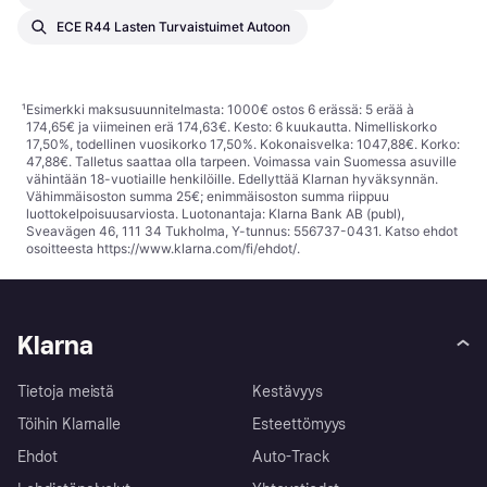
ECE R44 Lasten Turvaistuimet Autoon
¹
Esimerkki maksusuunnitelmasta: 1000€ ostos 6 erässä: 5 erää à
174,65€ ja viimeinen erä 174,63€. Kesto: 6 kuukautta. Nimelliskorko
17,50%, todellinen vuosikorko 17,50%. Kokonaisvelka: 1047,88€. Korko:
47,88€. Talletus saattaa olla tarpeen. Voimassa vain Suomessa asuville
vähintään 18-vuotiaille henkilöille. Edellyttää Klarnan hyväksynnän.
Vähimmäisoston summa 25€; enimmäisoston summa riippuu
luottokelpoisuusarviosta. Luotonantaja: Klarna Bank AB (publ),
Sveavägen 46, 111 34 Tukholma, Y-tunnus: 556737-0431. Katso ehdot
osoitteesta
https://www.klarna.com/fi/ehdot/
.
Klarna
Tietoja meistä
Kestävyys
Töihin Klarnalle
Esteettömyys
Ehdot
Auto-Track