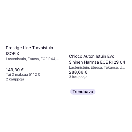
Prestige Line Turvaistuin
ISOFIX
Chicco Auton Istuin Evo
Lastenistuin, Etuosa, ECE R44,
Sininen Harmaa ECE R129 04
Säädettävä pääntuki
Lastenistuin, Etuosa, Takaosa, UN
149,30 €
288,66 €
R129, i-Size, Vastasyntyneen
Tai 3 maksua 51,12 €
istuimen pienennin mukana,
3 kauppoja
2 kauppoja
Säädettävä pääntuki,
Sivutörmäyssuojaus (ASIP),
Pestävä päällinen
Trendaava