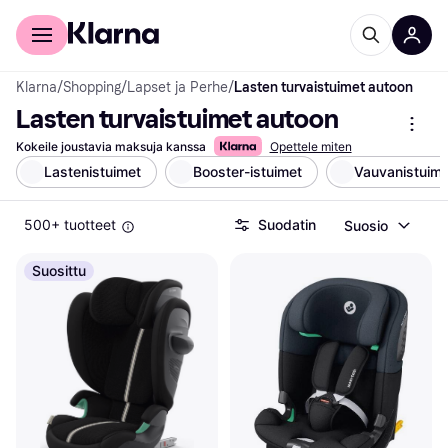
Kuluttajille
Yrityksille
Klarna
/
Shopping
/
Lapset ja Perhe
/
Lasten turvaistuimet autoon
Lasten turvaistuimet autoon
Kokeile joustavia maksuja kanssa
Opettele miten
Lastenistuimet
Booster-istuimet
Vauvanistuime
500+ tuotteet
Suodatin
Suosio
Suosittu