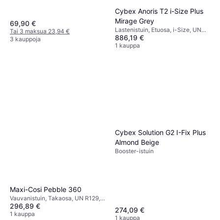
Cybex Anoris T2 i-Size Plus
Mirage Grey
69,90 €
Lastenistuin, Etuosa, i-Size, UN
Tai 3 maksua 23,94 €
886,19 €
R129, Säädettävä pääntuki,
3 kauppoja
Sisältää pohjan,
1 kauppa
Sivutörmäyssuojaus (ASIP),
Pestävä päällinen
Cybex Solution G2 I-Fix Plus
Almond Beige
Booster-istuin
Maxi-Cosi Pebble 360
Vauvanistuin, Takaosa, UN R129,
296,89 €
i-Size, Sivutörmäyssuojaus (ASIP),
274,09 €
Pestävä päällinen, Kääntyvä,
1 kauppa
1 kauppa