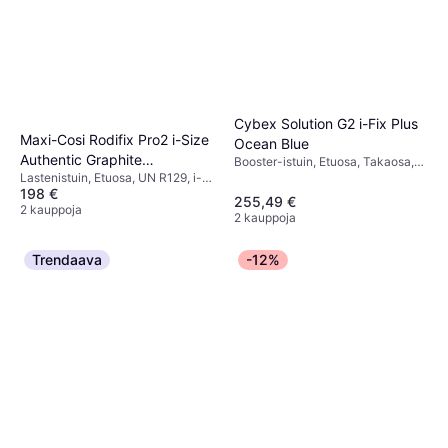
Cybex Solution G2 i-Fix Plus
Maxi-Cosi Rodifix Pro2 i-Size
Ocean Blue
Authentic Graphite
Booster-istuin, Etuosa, Takaosa,
Lastenistuin, Etuosa, UN R129, i-
UN R129, i-Size, Säädettävä
Turvaistuin
198 €
Size, Sivutörmäyssuojaus (ASIP),
pääntuki, Sivutörmäyssuojaus
255,49 €
Pestävä päällinen, Säädettävä
2 kauppoja
(ASIP), Pestävä päällinen
2 kauppoja
pääntuki
Trendaava
-12%