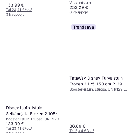
Vauvanistuin
Black
133,99 €
253,29 €
Tai 23,41 €/kk.
¹
3 kauppoja
3 kauppoja
Trendaava
TataWay Disney Turvaistuin
Frozen 2 125-150 cm R129
Booster-istuin, Etuosa, UN R129, i-
Size
Disney Isofix Istuin
Selkänojalla Frozen 2 105-
Booster-istuin, Etuosa, UN R129
150 cm R129
133,99 €
36,86 €
Tai 23,41 €/kk.
¹
Tai 6,44 €/kk.
¹