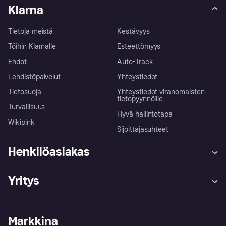
Klarna
Tietoja meistä
Kestävyys
Töihin Klarnalle
Esteettömyys
Ehdot
Auto-Track
Lehdistöpalvelut
Yhteystiedot
Tietosuoja
Yhteystiedot viranomaisten
tietopyynnöille
Turvallisuus
Hyvä hallintotapa
Wikipink
Sijoittajasuhteet
Henkilöasiakas
Ohje
Reklamaatiot
Yritys
Kirjaudu sisään
Shoppaile turvallisesti Klarnalla
Kauppiastuki
Kehittäjät
Klarna app
Yksityisyysasetukset
Kirjaudu sisään yrityksenä
Operatiivinen tila
Markkina
Tutustu kauppoihin
Peruutusoikeutesi