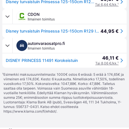
Disney turvaistuin Prinsessa 125-150cm R129 I-Size I-Size
Tai 6,44 €/kk.
¹
CDON
Ilmainen toimitus
44,95 €
Disney turvaistuin Prinsessa 125-150cm R129 I-Size I-Size
autonvaraosatpro.fi
Ilmainen toimitus
46,11 €
DISNEY PRINCESS 11491 Korokeistuin
Tai 8,06 €/kk.
¹
¹
Esimerkki maksusuunnitelmasta: 1000€ ostos 6 erässä: 5 erää à 174,65€ ja
viimeinen erä 174,63€. Kesto: 6 kuukautta. Nimelliskorko 17,50%, todellinen
vuosikorko 17,50%. Kokonaisvelka: 1047,88€. Korko: 47,88€. Talletus
saattaa olla tarpeen. Voimassa vain Suomessa asuville vähintään 18-
vuotiaille henkilöille. Edellyttää Klarnan hyväksynnän. Vähimmäisoston
summa 25€; enimmäisoston summa riippuu luottokelpoisuusarviosta.
Luotonantaja: Klarna Bank AB (publ), Sveavägen 46, 111 34 Tukholma, Y-
tunnus: 556737-0431. Katso ehdot osoitteesta
https://www.klarna.com/fi/ehdot/
.