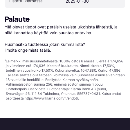
Listattu klarnassa
2025-01-30
Palaute
Yllä olevat tiedot ovat peräisin useista ulkoisista lähteistä, ja 
niitä kannattaa käyttää vain suuntaa antavina.

Huomasitko tuotteessa jotain kummallista? 
ilmoita ongelmista täällä
.
¹
Esimerkki maksusuunnitelmasta: 1000€ ostos 6 erässä: 5 erää à 174,65€
ja viimeinen erä 174,63€. Kesto: 6 kuukautta. Nimelliskorko 17,50%,
todellinen vuosikorko 17,50%. Kokonaisvelka: 1047,88€. Korko: 47,88€.
Talletus saattaa olla tarpeen. Voimassa vain Suomessa asuville vähintään
18-vuotiaille henkilöille. Edellyttää Klarnan hyväksynnän.
Vähimmäisoston summa 25€; enimmäisoston summa riippuu
luottokelpoisuusarviosta. Luotonantaja: Klarna Bank AB (publ),
Sveavägen 46, 111 34 Tukholma, Y-tunnus: 556737-0431. Katso ehdot
osoitteesta
https://www.klarna.com/fi/ehdot/
.