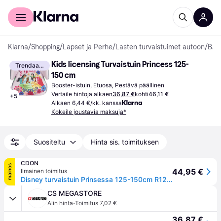
Kuluttajille
Yrityksille
Klarna
/
Shopping
/
Lapset ja Perhe
/
Lasten turvaistuimet autoon
/
Booster-istuimet
Kids licensing Turvaistuin Princess 125-
Trendaava
150 cm
Booster-istuin, Etuosa, Pestävä päällinen
Vertaile hintoja alkaen
36,87 €
kohti
46,11 €
+
5
Alkaen 6,44 €/kk. kanssa
Kokeile joustavia maksuja*
Suositeltu
Hinta sis. toimituksen
CDON
mainos
44,95 €
Ilmainen toimitus
Disney turvaistuin Prinsessa 125-150cm R129 I-Size I-Size
CS MEGASTORE
·
Alin hinta
Toimitus 7,02 €
36,87 €