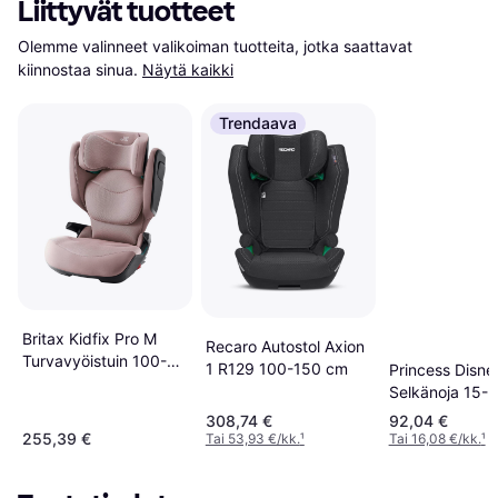
Liittyvät tuotteet
Olemme valinneet valikoiman tuotteita, jotka saattavat 
kiinnostaa sinua.
Näytä kaikki
Trendaava
Britax Kidfix Pro M
Recaro Autostol Axion
Turvavyöistuin 100-
1 R129 100-150 cm
Princess Disney
150 cm
Selkänoja 15-
308,74 €
92,04 €
255,39 €
Tai 53,93 €/kk.
¹
Tai 16,08 €/kk.
¹