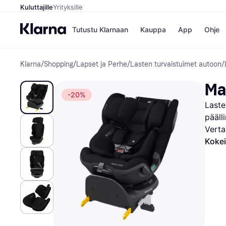
Kuluttajille
Yrityksille
Tutustu Klarnaan
Kauppa
App
Ohje
Klarna
/
Shopping
/
Lapset ja Perhe
/
Lasten turvaistuimet autoon
/
Kaupat
Ma
Booking.
Mak
Ma
Gigantti
Mak
-20%
H&M
Mak
Laste
Peten Koi
kul
Wolt
Mak
pääll
Rah
Verta
Mob
Kokei
Kauppahakem