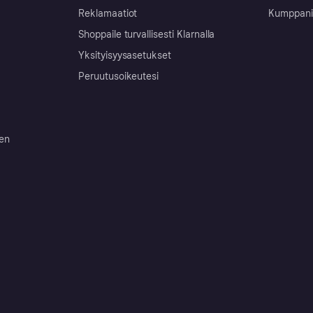
Reklamaatiot
Kumppanit 
Shoppaile turvallisesti Klarnalla
Yksityisyysasetukset
Peruutusoikeutesi
ten