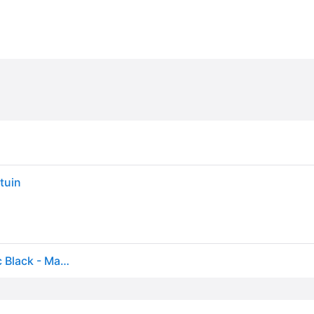
tuin
Maxi-Cosi Turvaistuin - Emerald 360 Pro - Authentic Black - Maxi-Cosi - OneSize - Turvaistuimet