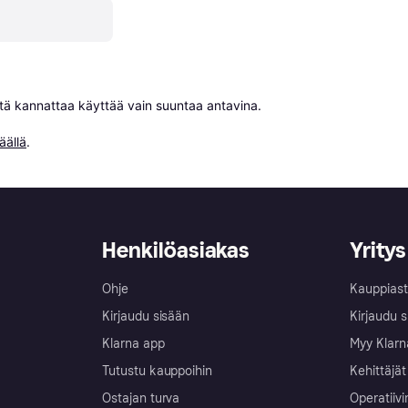
niitä kannattaa käyttää vain suuntaa antavina.

äällä
.
Henkilöasiakas
Yritys
Ohje
Kauppiast
Kirjaudu sisään
Kirjaudu s
Klarna app
Myy Klarn
Tutustu kauppoihin
Kehittäjät
Ostajan turva
Operatiivi