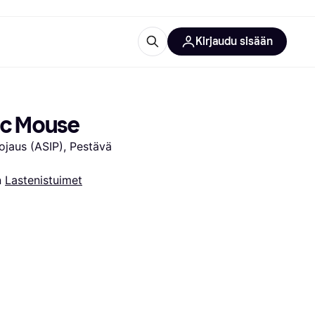
Kirjaudu sisään
totarvikkeet
rna?
ic Mouse
ojaus (ASIP), Pestävä 
 
Lastenistuimet
 kategoriat