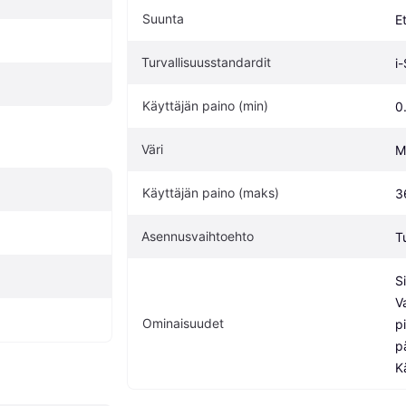
Suunta
E
Turvallisuusstandardit
i
Käyttäjän paino (min)
0
Väri
M
Käyttäjän paino (maks)
3
Asennusvaihtoehto
T
S
V
Ominaisuudet
p
p
K