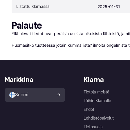
Listattu klarnassa
2025-01-31
Palaute
Yllä olevat tiedot ovat peräisin useista ulkoisista lähteistä, ja 
Huomasitko tuotteessa jotain kummallista? 
ilmoita ongelmista t
Markkina
Klarna
Tietoja meistä
Suomi
Töihin Klarnalle
Ehdot
Lehdistöpalvelut
Tietosuoja