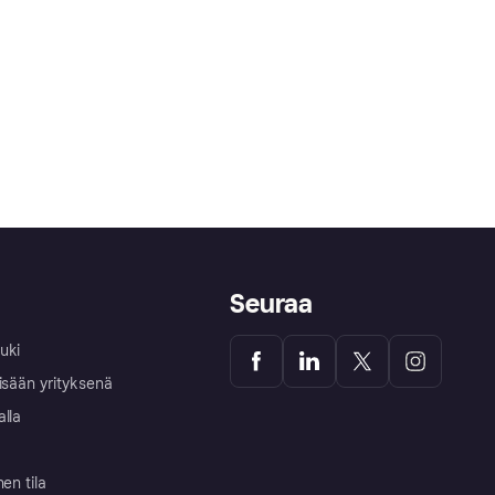
Seuraa
uki
isään yrityksenä
alla
nen tila