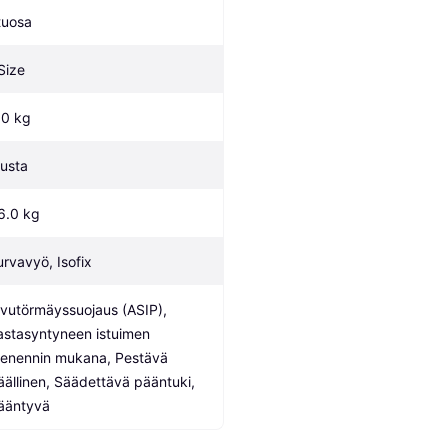
tuosa
-Size
.0 kg
usta
6.0 kg
urvavyö, Isofix
ivutörmäyssuojaus (ASIP), 
astasyntyneen istuimen 
ienennin mukana, Pestävä 
äällinen, Säädettävä pääntuki, 
ääntyvä