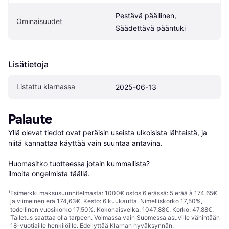
Pestävä päällinen, 
Ominaisuudet
Säädettävä pääntuki
Lisätietoja
Listattu klarnassa
2025-06-13
Palaute
Yllä olevat tiedot ovat peräisin useista ulkoisista lähteistä, ja 
niitä kannattaa käyttää vain suuntaa antavina.

Huomasitko tuotteessa jotain kummallista? 
ilmoita ongelmista täällä
.
¹
Esimerkki maksusuunnitelmasta: 1000€ ostos 6 erässä: 5 erää à 174,65€
ja viimeinen erä 174,63€. Kesto: 6 kuukautta. Nimelliskorko 17,50%,
todellinen vuosikorko 17,50%. Kokonaisvelka: 1047,88€. Korko: 47,88€.
Talletus saattaa olla tarpeen. Voimassa vain Suomessa asuville vähintään
18-vuotiaille henkilöille. Edellyttää Klarnan hyväksynnän.