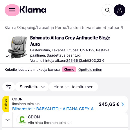
Kuluttajille
Yrityksille
Klarna
/
Shopping
/
Lapset ja Perhe
/
Lasten turvaistuimet autoon
/
Lastenistuimet
Babyauto Aitana Grey Anthracite Siège 
Auto
Lastenistuin, Takaosa, Etuosa, UN R129, Pestävä 
päällinen, Säädettävä pääntuki
+
1
Vertaile hintoja alkaen
245,65 €
kohti
303,23 €
Kokeile joustavia maksuja kanssa
Opettele miten
Suositeltu
Hinta sis. toimituksen
CDON
mainos
245,65 €
Ilmainen toimitus
Bilbarnstol - BABYAUTO - AITANA GREY ANTRACITE - Från födsel till 12 år - 0-36 kg - I-Size - ISOFIX - 360° vridbar - ECE R129
CDON
·
Alin hinta
Ilmainen toimitus