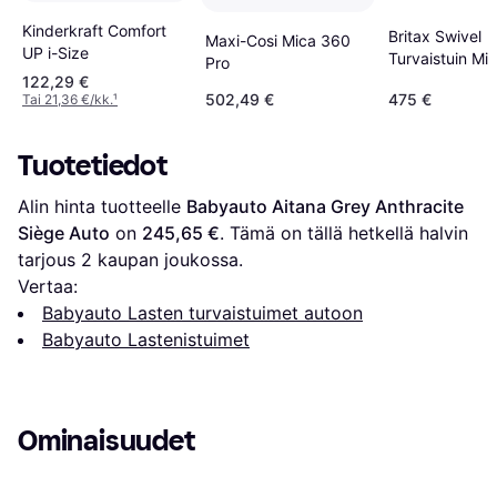
Kinderkraft Comfort
Britax Swivel
Maxi-Cosi Mica 360
UP i-Size
Turvaistuin Mi
Pro
Grey
122,29 €
502,49 €
475 €
Tai 21,36 €/kk.
¹
Tuotetiedot
Alin hinta tuotteelle 
Babyauto Aitana Grey Anthracite 
Siège Auto
 on 
245,65 €
. Tämä on tällä hetkellä halvin 
tarjous 
2
 kaupan joukossa.
Vertaa:
Babyauto Lasten turvaistuimet autoon
Babyauto Lastenistuimet
Ominaisuudet