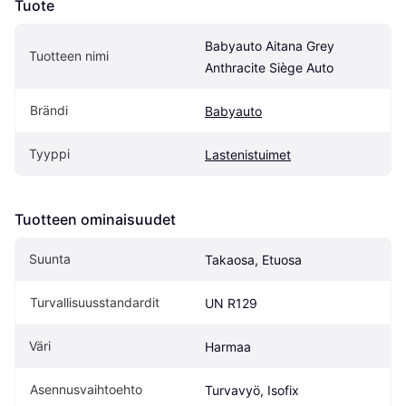
Tuote
Babyauto Aitana Grey 
Tuotteen nimi
Anthracite Siège Auto
Brändi
Babyauto
Tyyppi
Lastenistuimet
Tuotteen ominaisuudet
Suunta
Takaosa, Etuosa
Turvallisuusstandardit
UN R129
Väri
Harmaa
Asennusvaihtoehto
Turvavyö, Isofix