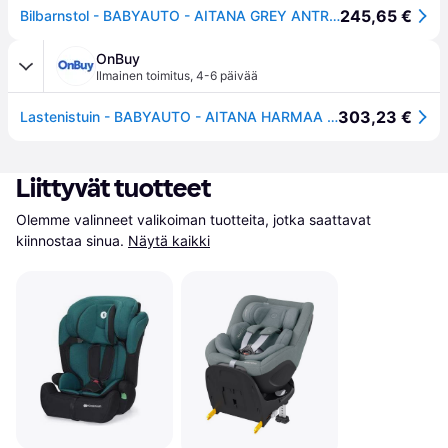
245,65 €
Bilbarnstol - BABYAUTO - AITANA GREY ANTRACITE - Från födsel till 12 år - 0-36 kg - I-Size - ISOFIX - 360° vridbar - ECE R129
OnBuy
Ilmainen toimitus
,
4-6 päivää
303,23 €
Lastenistuin - BABYAUTO - AITANA HARMAA ANTRASIITTI - syntymästä 12 vuoteen - 0-36 kg - I-Size - ISOFIX - Käännettävä 360 - ECE R129
Liittyvät tuotteet
Olemme valinneet valikoiman tuotteita, jotka saattavat 
kiinnostaa sinua.
Näytä kaikki