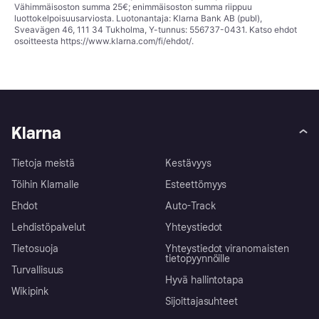
Vähimmäisoston summa 25€; enimmäisoston summa riippuu
luottokelpoisuusarviosta. Luotonantaja: Klarna Bank AB (publ),
Sveavägen 46, 111 34 Tukholma, Y-tunnus: 556737-0431. Katso ehdot
osoitteesta
https://www.klarna.com/fi/ehdot/
.
Klarna
Tietoja meistä
Kestävyys
Töihin Klarnalle
Esteettömyys
Ehdot
Auto-Track
Lehdistöpalvelut
Yhteystiedot
Tietosuoja
Yhteystiedot viranomaisten
tietopyynnöille
Turvallisuus
Hyvä hallintotapa
Wikipink
Sijoittajasuhteet