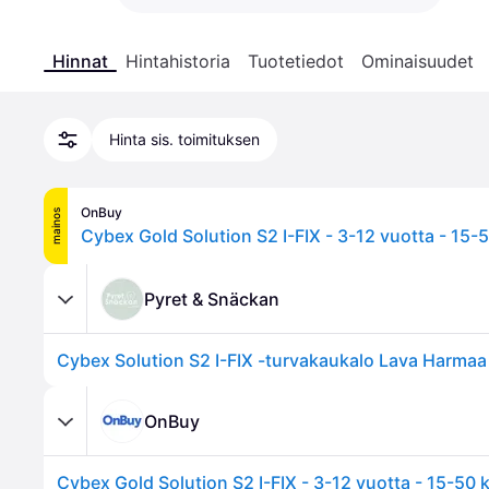
Hinnat
Hintahistoria
Tuotetiedot
Ominaisuudet
Hinta sis. toimituksen
OnBuy
mainos
Pyret & Snäckan
Cybex Solution S2 I-FIX -turvakaukalo Lava Harmaa
OnBuy