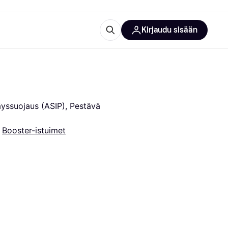
Kirjaudu sisään
totarvikkeet
rna?
yssuojaus (ASIP), Pestävä 
 
Booster-istuimet
 kategoriat