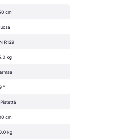
50 cm
tuosa
N R129
5.0 kg
armaa
9 "
 Pistettä
00 cm
0.0 kg