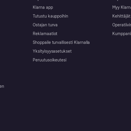
Klarna app
Myy Klarn
Tutustu kauppoihin
Kehittäjät
Ostajan turva
Operatiivi
Reklamaatiot
Kumppanit 
Shoppaile turvallisesti Klarnalla
Yksityisyysasetukset
Peruutusoikeutesi
ten