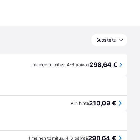
Suositeltu
298,64 €
Ilmainen toimitus
,
4-6 päivää
210,09 €
Alin hinta
298,64 €
Ilmainen toimitus
,
4-6 päivää