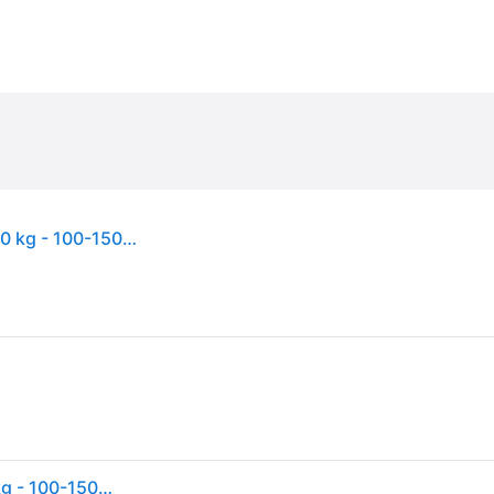
Cybex Gold Solution S2 I-FIX - 3-12 vuotta - 15-50 kg - 100-150 cm Lava Grey | mid grey
Cybex Gold Solution S2 I-FIX - 3-12 vuotta - 15-50 kg - 100-150 cm Lava Grey | mid grey