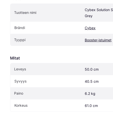
Cybex Solution S2
Tuotteen nimi
Grey
Brändi
Cybex
Tyyppi
Booster-istuimet
Mitat
Leveys
50.0 cm
Syvyys
40.5 cm
Paino
6.2 kg
Korkeus
61.0 cm