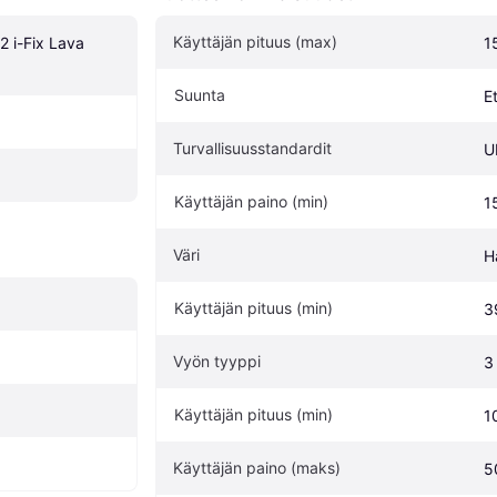
Käyttäjän pituus (max)
 i-Fix Lava 
1
Suunta
E
Turvallisuusstandardit
U
Käyttäjän paino (min)
1
Väri
H
Käyttäjän pituus (min)
3
Vyön tyyppi
3
Käyttäjän pituus (min)
1
Käyttäjän paino (maks)
5