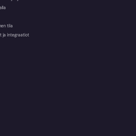
alla
nen tila
ja integraatiot