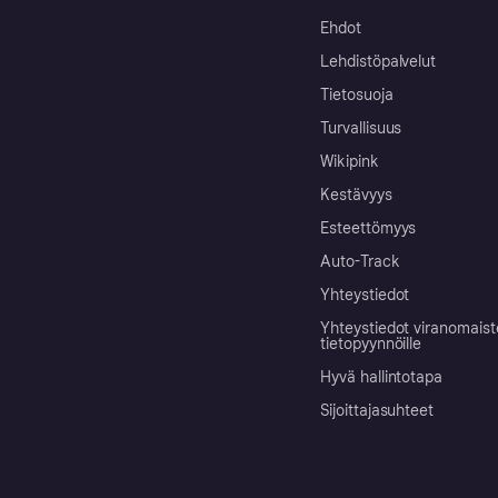
Ehdot
Lehdistöpalvelut
Tietosuoja
Turvallisuus
Wikipink
Kestävyys
Esteettömyys
Auto-Track
Yhteystiedot
Yhteystiedot viranomais
tietopyynnöille
Hyvä hallintotapa
Sijoittajasuhteet