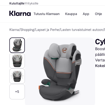
Kuluttajille
Yrityksille
Tutustu Klarnaan
Kauppa
App
Ohje
Klarna
/
Shopping
/
Lapset ja Perhe
/
Lasten turvaistuimet autoon
/
Kaupat
Ma
Booking.
Mak
Cyb
Gigantti
Mak
H&M
Mak
Boost
Peten Koi
kul
Wolt
Mak
pääll
Rah
Verta
Mob
Kokei
Kauppahakem
+5