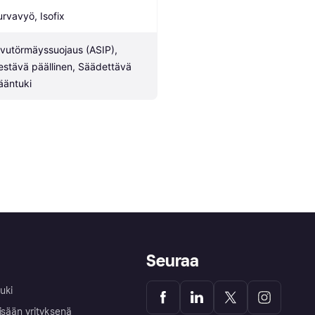
urvavyö, Isofix
ivutörmäyssuojaus (ASIP), 
estävä päällinen, Säädettävä 
ääntuki
Seuraa
uki
isään yrityksenä