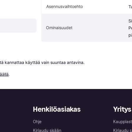
Asennusvaihtoehto
T
S
Ominaisuudet
P
p
niitä kannattaa käyttää vain suuntaa antavina.

äällä
.
Henkilöasiakas
Yritys
Ohje
Kauppiast
Kirjaudu sisään
Kirjaudu s