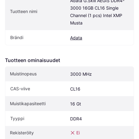
Adata G.Skill AEGIS DDR4-
3000 16GB CL16 Single 
Tuotteen nimi
Channel (1 pcs) Intel XMP 
Musta
Brändi
Adata
Tuotteen ominaisuudet
Muistinopeus
3000 MHz
CAS-viive
CL16
Muistikapasiteetti
16 Gt
Tyyppi
DDR4
Rekisteröity
Ei