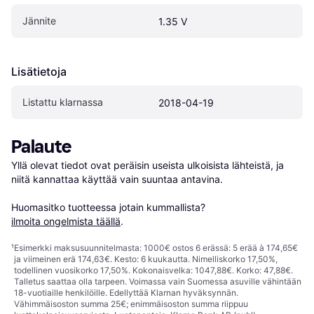
Jännite
1.35 V
Lisätietoja
Listattu klarnassa
2018-04-19
Palaute
Yllä olevat tiedot ovat peräisin useista ulkoisista lähteistä, ja 
niitä kannattaa käyttää vain suuntaa antavina.

Huomasitko tuotteessa jotain kummallista? 
ilmoita ongelmista täällä
.
¹
Esimerkki maksusuunnitelmasta: 1000€ ostos 6 erässä: 5 erää à 174,65€
ja viimeinen erä 174,63€. Kesto: 6 kuukautta. Nimelliskorko 17,50%,
todellinen vuosikorko 17,50%. Kokonaisvelka: 1047,88€. Korko: 47,88€.
Talletus saattaa olla tarpeen. Voimassa vain Suomessa asuville vähintään
18-vuotiaille henkilöille. Edellyttää Klarnan hyväksynnän.
Vähimmäisoston summa 25€; enimmäisoston summa riippuu