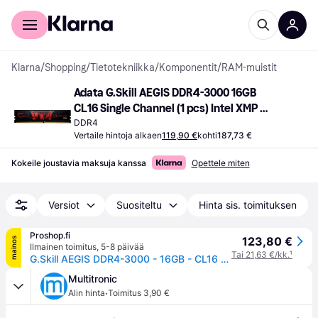
Kuluttajille
Yrityksille
Klarna
/
Shopping
/
Tietotekniikka
/
Komponentit
/
RAM-muistit
Adata G.Skill AEGIS DDR4-3000 16GB 
CL16 Single Channel (1 pcs) Intel XMP 
Musta
DDR4
Vertaile hintoja alkaen
119,90 €
kohti
187,73 €
Kokeile joustavia maksuja kanssa
Opettele miten
Versiot
Suositeltu
Hinta sis. toimituksen
Proshop.fi
123,80 €
mainos
Ilmainen toimitus
,
5-8 päivää
Tai 21,63 €/kk.
¹
G.Skill AEGIS DDR4-3000 - 16GB - CL16 - Single Channel (1 pcs) - Intel XMP - Musta
Multitronic
·
Alin hinta
Toimitus 3,90 €