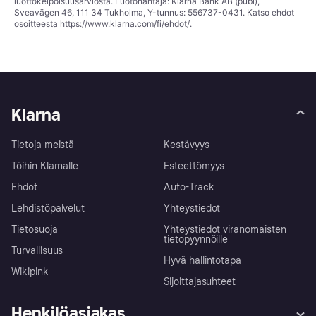
luottokelpoisuusarviosta. Luotonantaja: Klarna Bank AB (publ),
Sveavägen 46, 111 34 Tukholma, Y-tunnus: 556737-0431. Katso ehdot
osoitteesta
https://www.klarna.com/fi/ehdot/
.
Klarna
Tietoja meistä
Kestävyys
Töihin Klarnalle
Esteettömyys
Ehdot
Auto-Track
Lehdistöpalvelut
Yhteystiedot
Tietosuoja
Yhteystiedot viranomaisten
tietopyynnöille
Turvallisuus
Hyvä hallintotapa
Wikipink
Sijoittajasuhteet
Henkilöasiakas