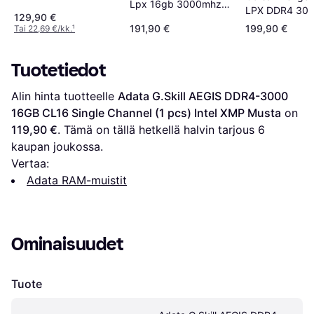
Lpx 16gb 3000mhz
3000C16D-16GISB)
LPX DDR4 30
129,90 €
Ddr4 288-pin Dimm
2x8GB
191,90 €
199,90 €
Tai 22,69 €/kk.
¹
(CMK16GX4M2
Tuotetiedot
Alin hinta tuotteelle 
Adata G.Skill AEGIS DDR4-3000 
16GB CL16 Single Channel (1 pcs) Intel XMP Musta
 on 
119,90 €
. Tämä on tällä hetkellä halvin tarjous 
6
kaupan joukossa.
Vertaa:
Adata RAM-muistit
Ominaisuudet
Tuote