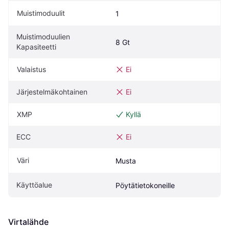
Muistimoduulit
1
Muistimoduulien 
8 Gt
Kapasiteetti
Valaistus
Ei
Järjestelmäkohtainen
Ei
XMP
Kyllä
ECC
Ei
Väri
Musta
Käyttöalue
Pöytätietokoneille
Virtalähde