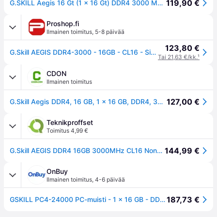
119,90 €
G.SKILL Aegis 16 Gt (1 x 16 Gt) DDR4 3000 MHz, CL18 -muisti (XMP)
Proshop.fi
Ilmainen toimitus
,
5-8 päivää
123,80 €
G.Skill AEGIS DDR4-3000 - 16GB - CL16 - Single Channel (1 pcs) - Intel XMP - Musta
Tai 21,63 €/kk.
¹
CDON
Ilmainen toimitus
127,00 €
G.Skill Aegis DDR4, 16 GB, 1 x 16 GB, DDR4, 3000 MHz, 288-pin DIMM
Teknikproffset
Toimitus 4,99 €
144,99 €
G.Skill AEGIS DDR4 16GB 3000MHz CL16 Non-ECC
OnBuy
Ilmainen toimitus
,
4-6 päivää
187,73 €
GSKILL PC4-24000 PC-muisti - 1 x 16 GB - DDR4 - 3000 Mhz - CL16-18-18-38 - 1,35 V