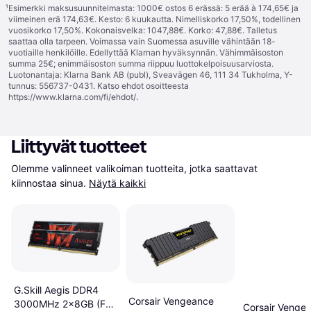
¹
Esimerkki maksusuunnitelmasta: 1000€ ostos 6 erässä: 5 erää à 174,65€ ja
viimeinen erä 174,63€. Kesto: 6 kuukautta. Nimelliskorko 17,50%, todellinen
vuosikorko 17,50%. Kokonaisvelka: 1047,88€. Korko: 47,88€. Talletus
saattaa olla tarpeen. Voimassa vain Suomessa asuville vähintään 18-
vuotiaille henkilöille. Edellyttää Klarnan hyväksynnän. Vähimmäisoston
summa 25€; enimmäisoston summa riippuu luottokelpoisuusarviosta.
Luotonantaja: Klarna Bank AB (publ), Sveavägen 46, 111 34 Tukholma, Y-
tunnus: 556737-0431. Katso ehdot osoitteesta
https://www.klarna.com/fi/ehdot/
.
Liittyvät tuotteet
Olemme valinneet valikoiman tuotteita, jotka saattavat 
kiinnostaa sinua.
Näytä kaikki
G.Skill Aegis DDR4
Corsair Vengeance
3000MHz 2x8GB (F4-
Corsair Venge