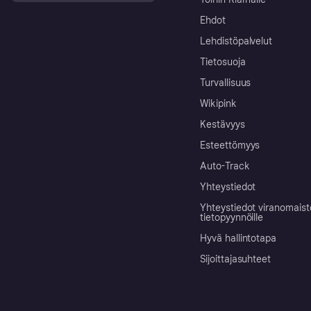
Ehdot
Lehdistöpalvelut
Tietosuoja
Turvallisuus
Wikipink
Kestävyys
Esteettömyys
Auto-Track
Yhteystiedot
Yhteystiedot viranomais
tietopyynnöille
Hyvä hallintotapa
Sijoittajasuhteet