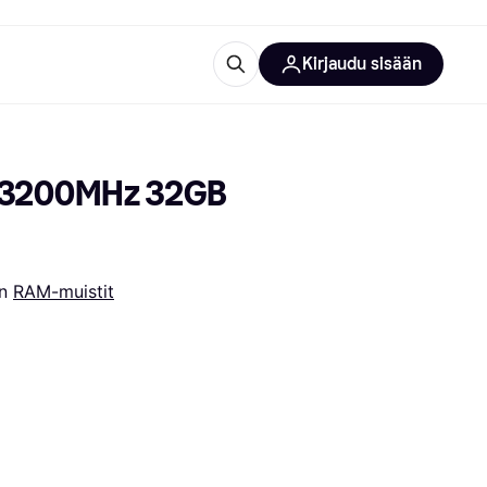
Kirjaudu sisään
totarvikkeet
rna?
 3200MHz 32GB 
n 
RAM-muistit
 kategoriat