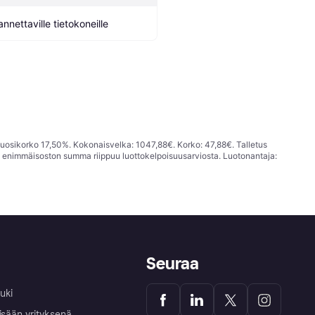
annettaville tietokoneille
vuosikorko 17,50%. Kokonaisvelka: 1047,88€. Korko: 47,88€. Talletus
; enimmäisoston summa riippuu luottokelpoisuusarviosta. Luotonantaja:
Seuraa
uki
isään yrityksenä