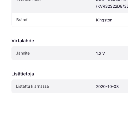
(KVR32S22D8/32
Brändi
Kingston
Virtalähde
Jännite
1.2 V
Lisätietoja
Listattu klarnassa
2020-10-08