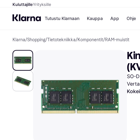
Kuluttajille
Yrityksille
Tutustu Klarnaan
Kauppa
App
Ohje
Klarna
/
Shopping
/
Tietotekniikka
/
Komponentit
/
RAM-muistit
Kaupat
Ma
Booking.
Mak
Ki
Gigantti
Mak
H&M
Mak
(K
Peten Koi
kul
Wolt
Mak
SO-D
Rah
Verta
Mob
Kokei
Kauppahakem