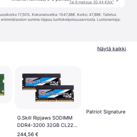
Tai 6 maksua, 62,44 €/kk
¹
vuosikorko 17,50%. Kokonaisvelka: 1047,88€. Korko: 47,88€. Talletus
; enimmäisoston summa riippuu luottokelpoisuusarviosta. Luotonantaja:
Näytä kaikki
Patriot Signature Line
G.Skill Ripjaws SODIMM
DDR4-3200 32GB CL22
Dual Channel (2 pcs) Intel
244,56 €