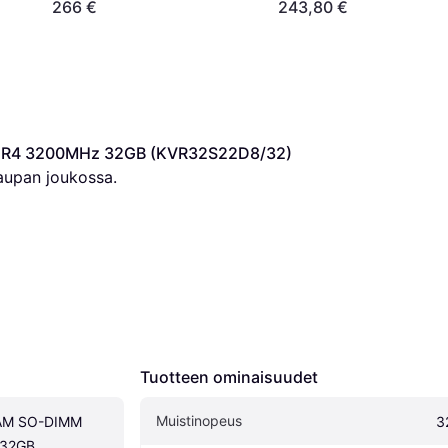
266 €
243,80 €
DR4 3200MHz 32GB (KVR32S22D8/32)
aupan joukossa.
Tuotteen ominaisuudet
Muistinopeus
AM SO-DIMM 
3
32GB 