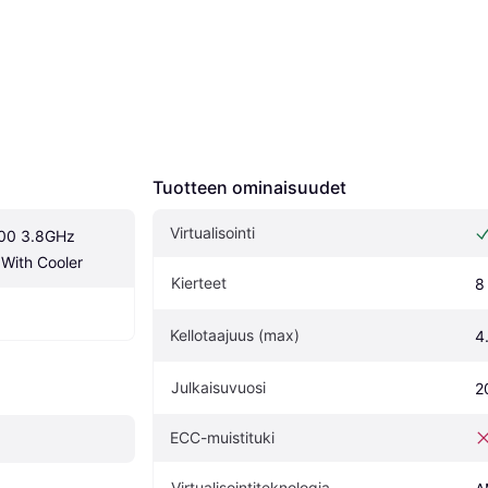
Tuotteen ominaisuudet
Virtualisointi
00 3.8GHz 
With Cooler
Kierteet
8
Kellotaajuus (max)
4
Julkaisuvuosi
2
ECC-muistituki
Virtualisointiteknologia