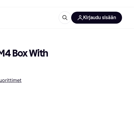
Kirjaudu sisään
totarvikkeet
rna?
4 Box With 
uorittimet
 kategoriat