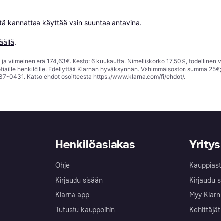
niitä kannattaa käyttää vain suuntaa antavina.

äällä
.
ja viimeinen erä 174,63€. Kesto: 6 kuukautta. Nimelliskorko 17,50%, todellinen 
tiaille henkilöille. Edellyttää Klarnan hyväksynnän. Vähimmäisoston summa 25€
37-0431. Katso ehdot osoitteesta
https://www.klarna.com/fi/ehdot/
.
Henkilöasiakas
Yritys
Ohje
Kauppiast
Kirjaudu sisään
Kirjaudu s
Klarna app
Myy Klarn
Tutustu kauppoihin
Kehittäjät