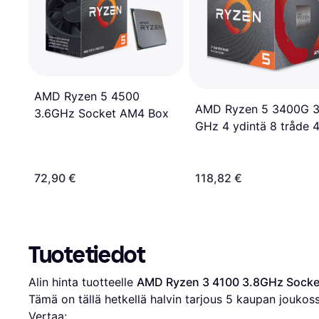
AMD Ryzen 5 4500
AMD Ryzen 5 3400G 3
3.6GHz Socket AM4 Box
GHz 4 ydintä 8 tråde 
MB välimuisti Socket 
Laatikko Laatikko
72,90 €
118,82 €
Tuotetiedot
Alin hinta tuotteelle 
AMD Ryzen 3 4100 3.8GHz Socke
Tämä on tällä hetkellä halvin tarjous 
5
 kaupan joukoss
Vertaa: