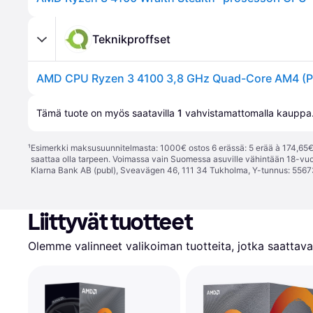
Teknikproffset
Tämä tuote on myös saatavilla 
1
 vahvistamattomalla 
kauppa
¹
Esimerkki maksusuunnitelmasta: 1000€ ostos 6 erässä: 5 erää à 174,65€ 
saattaa olla tarpeen. Voimassa vain Suomessa asuville vähintään 18-vuo
Klarna Bank AB (publ), Sveavägen 46, 111 34 Tukholma, Y-tunnus: 5567
Liittyvät tuotteet
Olemme valinneet valikoiman tuotteita, jotka saattavat