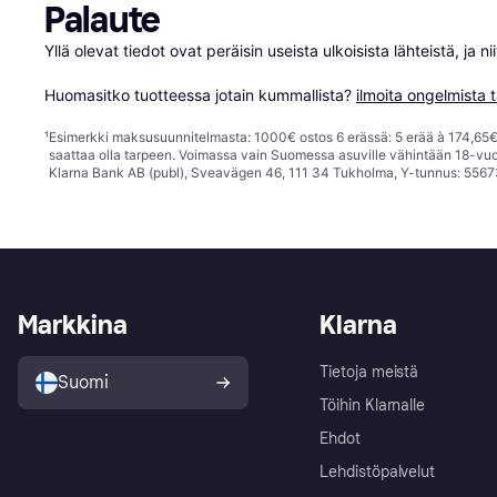
Palaute
Yllä olevat tiedot ovat peräisin useista ulkoisista lähteistä, ja 
Huomasitko tuotteessa jotain kummallista? 
ilmoita ongelmista t
¹
Esimerkki maksusuunnitelmasta: 1000€ ostos 6 erässä: 5 erää à 174,65€ 
saattaa olla tarpeen. Voimassa vain Suomessa asuville vähintään 18-vuo
Klarna Bank AB (publ), Sveavägen 46, 111 34 Tukholma, Y-tunnus: 5567
Markkina
Klarna
Tietoja meistä
Suomi
Töihin Klarnalle
Ehdot
Lehdistöpalvelut