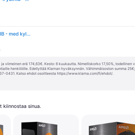
AMD CPU Ryzen 3 4100 3,8 GHz Quad-Core AM4 (PIB - med kylare)
.
ja viimeinen erä 174,63€. Kesto: 6 kuukautta. Nimelliskorko 17,50%, todellinen 
tiaille henkilöille. Edellyttää Klarnan hyväksynnän. Vähimmäisoston summa 25€
37-0431. Katso ehdot osoitteesta
https://www.klarna.com/fi/ehdot/
.
 kiinnostaa sinua.