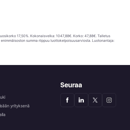
vuosikorko 17,50%. Kokonaisvelka: 1047,88€. Korko: 47,88€. Talletus
; enimmäisoston summa riippuu luottokelpoisuusarviosta. Luotonantaja:
Seuraa
uki
isään yrityksenä
alla