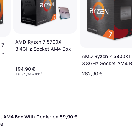
AMD Ryzen 7 5700X
,7
3.4GHz Socket AM4 Box
4
AMD Ryzen 7 5800XT
AM4
3.8GHz Socket AM4 
194,90 €
282,90 €
Tai 34,04 €/kk.
¹
t AM4 Box With Cooler
 on 
59,90 €
. 
a.