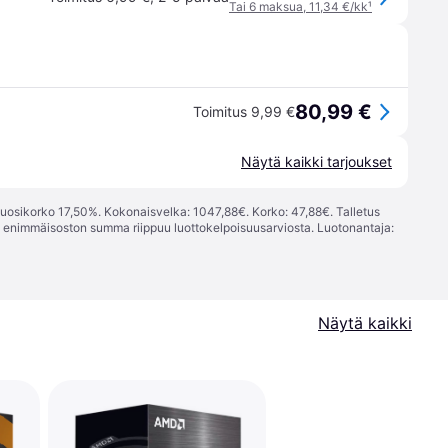
Tai 6 maksua, 11,34 €/kk
¹
80,99 €
Toimitus 9,99 €
Näytä kaikki tarjoukset
vuosikorko 17,50%. Kokonaisvelka: 1047,88€. Korko: 47,88€. Talletus
; enimmäisoston summa riippuu luottokelpoisuusarviosta. Luotonantaja:
Näytä kaikki