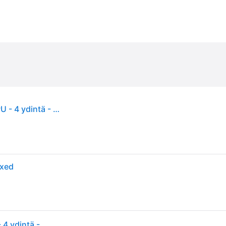
AMD Ryzen 3 4100 Wraith Stealth -prosessori CPU - 4 ydintä - 3.8 GHz - AMD AM4 - AMD Boxed (jäähdyttimen kanssa)
oxed
AMD Ryzen 3 4100 Wraith Stealth -prosessori CPU - 4 ydintä - 3.8 GHz - AMD AM4 - AMD Boxed (jäähdyttimen kanssa)