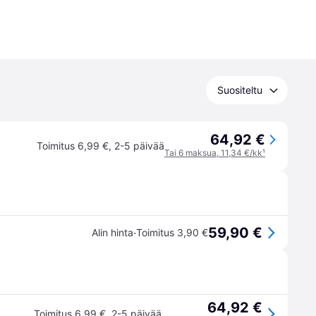
Suositeltu
64,92 €
Toimitus 6,99 €
,
2-5 päivää
Tai 6 maksua, 11,34 €/kk
¹
59,90 €
·
Alin hinta
Toimitus 3,90 €
64,92 €
Toimitus 6,99 €
,
2-5 päivää