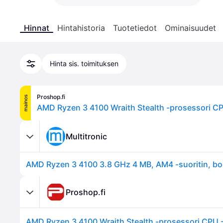
Hinnat
Hintahistoria
Tuotetiedot
Ominaisuudet
Hinta sis. toimituksen
Proshop.fi
mainos
Multitronic
AMD Ryzen 3 4100 3.8 GHz 4 MB, AM4 -suoritin, b
Proshop.fi