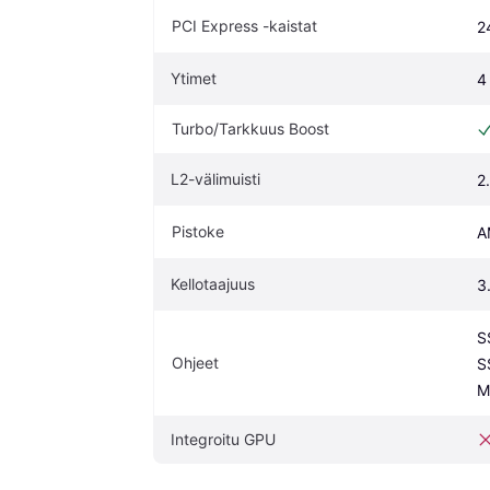
PCI Express -kaistat
2
Ytimet
4
Turbo/Tarkkuus Boost
L2-välimuisti
2
Pistoke
A
Kellotaajuus
3
S
Ohjeet
S
M
Integroitu GPU