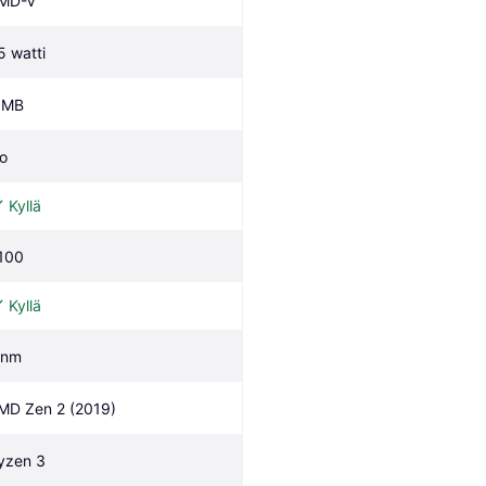
MD-V
5 watti
 MB
o
Kyllä
100
Kyllä
 nm
MD Zen 2 (2019)
yzen 3