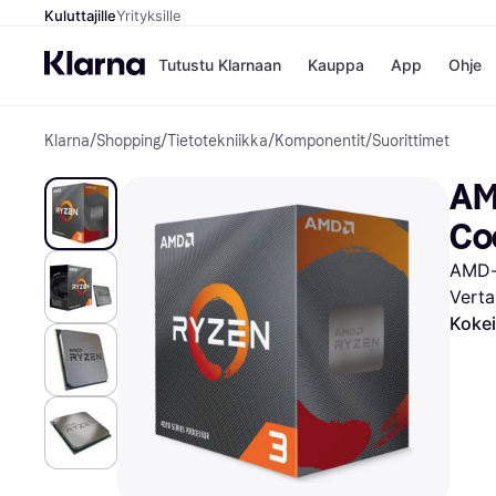
Kuluttajille
Yrityksille
Tutustu Klarnaan
Kauppa
App
Ohje
Klarna
/
Shopping
/
Tietotekniikka
/
Komponentit
/
Suorittimet
Kaupat
Ma
Booking.
Mak
AM
Gigantti
Mak
H&M
Mak
Co
Peten Koi
kul
Wolt
Mak
AMD-
Rah
Verta
Mob
Kokei
Kauppahakem