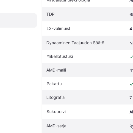
A
TDP
6
L3-välimuisti
4
Dynaaminen Taajuuden Säätö
N
Ylikellotustuki
AMD-malli
4
Pakattu
Litografia
7
Sukupolvi
A
AMD-sarja
R