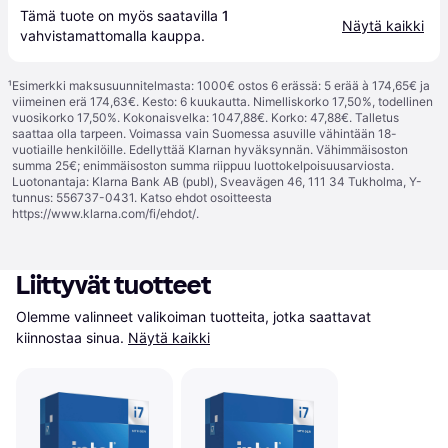
Tämä tuote on myös saatavilla 
1
Näytä kaikki
vahvistamattomalla 
kauppa
.
¹
Esimerkki maksusuunnitelmasta: 1000€ ostos 6 erässä: 5 erää à 174,65€ ja
viimeinen erä 174,63€. Kesto: 6 kuukautta. Nimelliskorko 17,50%, todellinen
vuosikorko 17,50%. Kokonaisvelka: 1047,88€. Korko: 47,88€. Talletus
saattaa olla tarpeen. Voimassa vain Suomessa asuville vähintään 18-
vuotiaille henkilöille. Edellyttää Klarnan hyväksynnän. Vähimmäisoston
summa 25€; enimmäisoston summa riippuu luottokelpoisuusarviosta.
Luotonantaja: Klarna Bank AB (publ), Sveavägen 46, 111 34 Tukholma, Y-
tunnus: 556737-0431. Katso ehdot osoitteesta
https://www.klarna.com/fi/ehdot/
.
Liittyvät tuotteet
Olemme valinneet valikoiman tuotteita, jotka saattavat 
kiinnostaa sinua.
Näytä kaikki