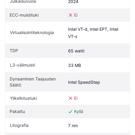
Julkaisuvuosi
2024
ECC-muistituki
Ei
Intel VT-d, Intel EPT, Intel 
Virtualisointiteknologia
VT-x
TDP
65 watti
L3-välimuisti
33 MB
Dynaaminen Taajuuden 
Intel SpeedStep
Säätö
Ylikellotustuki
Ei
Pakattu
Kyllä
Litografia
7 nm