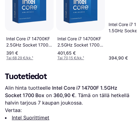
Intel Core i7 1
1.5GHz Socket
Box
Intel Core i7 14700KF
Intel Core i7 14700KF
2.5GHz Socket 1700
2.5GHz Socket 1700
Box
Tray
391 €
401,65 €
394,90 €
Tai 68,29 €/kk.
¹
Tai 70,15 €/kk.
¹
Tuotetiedot
Alin hinta tuotteelle 
Intel Core i7 14700F 1.5GHz 
Socket 1700 Box
 on 
360,90 €
. Tämä on tällä hetkellä 
halvin tarjous 
7
 kaupan joukossa.
Vertaa:
Intel Suorittimet