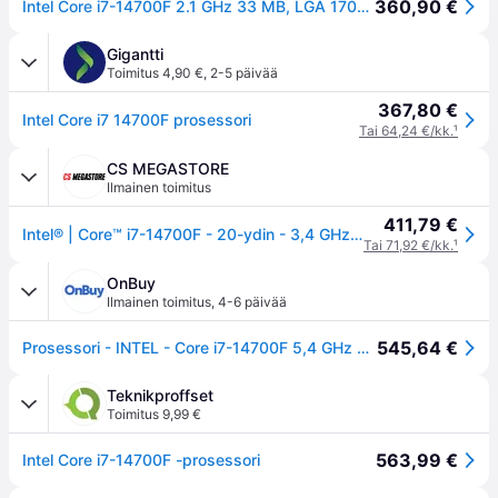
360,90 €
Intel Core i7-14700F 2.1 GHz 33 MB, LGA 1700 -suoritin
Gigantti
Toimitus 4,90 €
,
2-5 päivää
367,80 €
Intel Core i7 14700F prosessori
Tai 64,24 €/kk.
¹
CS MEGASTORE
Ilmainen toimitus
411,79 €
Intel® | Core™ i7-14700F - 20-ydin - 3,4 GHz (5,6 GHz Turbo) - LGA1700-Socket | Laatikko
Tai 71,92 €/kk.
¹
OnBuy
Ilmainen toimitus
,
4-6 päivää
545,64 €
Prosessori - INTEL - Core i7-14700F 5,4 GHz LGA1700 Box
Teknikproffset
Toimitus 9,99 €
563,99 €
Intel Core i7-14700F -prosessori