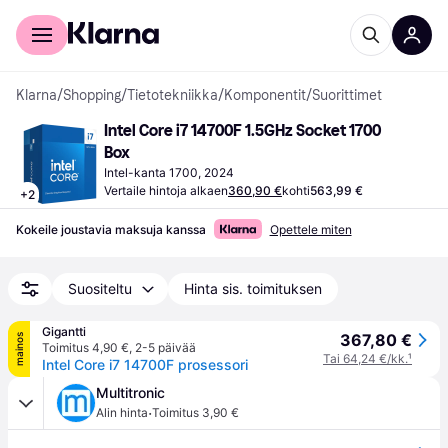
Kuluttajille
Yrityksille
Klarna
/
Shopping
/
Tietotekniikka
/
Komponentit
/
Suorittimet
Intel Core i7 14700F 1.5GHz Socket 1700 
Box
Intel-kanta 1700, 2024
Vertaile hintoja alkaen
360,90 €
kohti
563,99 €
+
2
Kokeile joustavia maksuja kanssa
Opettele miten
Suositeltu
Hinta sis. toimituksen
Gigantti
367,80 €
mainos
Toimitus 4,90 €
,
2-5 päivää
Tai 64,24 €/kk.
¹
Intel Core i7 14700F prosessori
Multitronic
·
Alin hinta
Toimitus 3,90 €