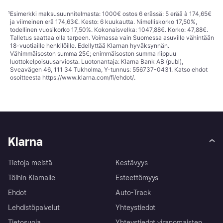
¹
Esimerkki maksusuunnitelmasta: 1000€ ostos 6 erässä: 5 erää à 174,65€
ja viimeinen erä 174,63€. Kesto: 6 kuukautta. Nimelliskorko 17,50%,
todellinen vuosikorko 17,50%. Kokonaisvelka: 1047,88€. Korko: 47,88€.
Talletus saattaa olla tarpeen. Voimassa vain Suomessa asuville vähintään
18-vuotiaille henkilöille. Edellyttää Klarnan hyväksynnän.
Vähimmäisoston summa 25€; enimmäisoston summa riippuu
luottokelpoisuusarviosta. Luotonantaja: Klarna Bank AB (publ),
Sveavägen 46, 111 34 Tukholma, Y-tunnus: 556737-0431. Katso ehdot
osoitteesta
https://www.klarna.com/fi/ehdot/
.
Klarna
Tietoja meistä
Kestävyys
Töihin Klarnalle
Esteettömyys
Ehdot
Auto-Track
Lehdistöpalvelut
Yhteystiedot
Tietosuoja
Yhteystiedot viranomaisten