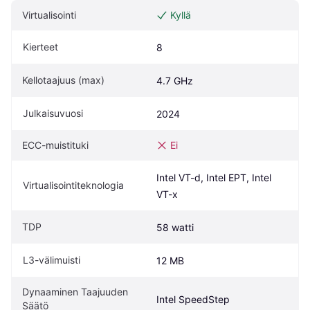
Virtualisointi
Kyllä
Kierteet
8
Kellotaajuus (max)
4.7 GHz
Julkaisuvuosi
2024
ECC-muistituki
Ei
Intel VT-d, Intel EPT, Intel 
Virtualisointiteknologia
VT-x
TDP
58 watti
L3-välimuisti
12 MB
Dynaaminen Taajuuden 
Intel SpeedStep
Säätö