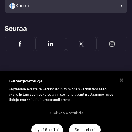
Suomi
Seuraa
Evästeet ja tietosuoja
Käytämme evästeitä verkkosivun toiminnan varmistamiseen,
yksilöllistämiseen sekä selaamisesi analysointiin. Jaamme myös
tietoja markkinointikumppaneillemme.
Muokkaa asetuksia
Copyright © 2005-2026 Klarna Bank AB (publ). Headquarters: Stockholm, Sweden. All
rights reserved. Klarna Bank AB (publ). Sveavägen 46, 111 34 Stockholm. Organization
number: 556737-0431
Hylkää kaikki
Salli kaikki