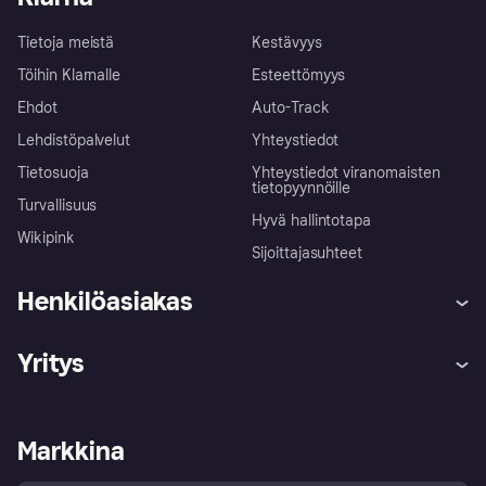
Tietoja meistä
Kestävyys
Töihin Klarnalle
Esteettömyys
Ehdot
Auto-Track
Lehdistöpalvelut
Yhteystiedot
Tietosuoja
Yhteystiedot viranomaisten
tietopyynnöille
Turvallisuus
Hyvä hallintotapa
Wikipink
Sijoittajasuhteet
Henkilöasiakas
Ohje
Reklamaatiot
Yritys
Kirjaudu sisään
Shoppaile turvallisesti Klarnalla
Kauppiastuki
Kehittäjät
Klarna app
Yksityisyysasetukset
Kirjaudu sisään yrityksenä
Operatiivinen tila
Markkina
Tutustu kauppoihin
Peruutusoikeutesi
Myy Klarnalla
Kumppanit ja integraatiot
Ostajan turva