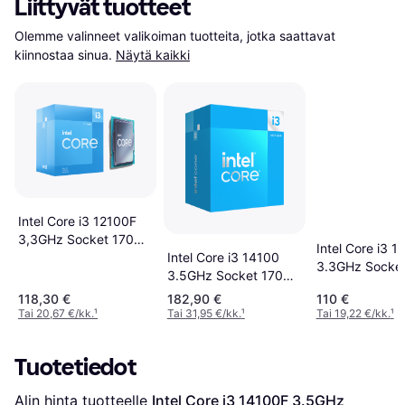
Liittyvät tuotteet
Olemme valinneet valikoiman tuotteita, jotka saattavat 
kiinnostaa sinua.
Näytä kaikki
Intel Core i3 12100F
3,3GHz Socket 1700
Intel Core i3 1
Box
Intel Core i3 14100
3.3GHz Socke
3.5GHz Socket 1700
Tray
Box
118,30 €
182,90 €
110 €
Tai 20,67 €/kk.
¹
Tai 31,95 €/kk.
¹
Tai 19,22 €/kk.
¹
Tuotetiedot
Alin hinta tuotteelle 
Intel Core i3 14100F 3.5GHz 