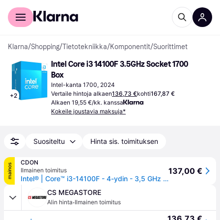
Kuluttajille
Yrityksille
Klarna
/
Shopping
/
Tietotekniikka
/
Komponentit
/
Suorittimet
Intel Core i3 14100F 3.5GHz Socket 1700 
Box
Intel-kanta 1700, 2024
Vertaile hintoja alkaen
136,73 €
kohti
167,87 €
+
2
Alkaen 19,55 €/kk. kanssa
Kokeile joustavia maksuja*
Suositeltu
Hinta sis. toimituksen
CDON
mainos
137,00 €
Ilmainen toimitus
Intel® | Core™ i3-14100F - 4-ydin - 3,5 GHz (jopa 4,7 GHz Turbo) - LGA1700-Socket | Laatikko
CS MEGASTORE
·
Alin hinta
Ilmainen toimitus
136,73 €