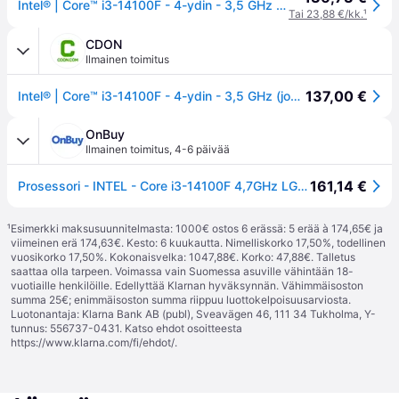
Intel® | Core™ i3-14100F - 4-ydin - 3,5 GHz (jopa 4,7 GHz Turbo) - LGA1700-Socket | Laatikko
Tai 23,88 €/kk.
¹
CDON
Ilmainen toimitus
137,00 €
Intel® | Core™ i3-14100F - 4-ydin - 3,5 GHz (jopa 4,7 GHz Turbo) - LGA1700-Socket | Laatikko
OnBuy
Ilmainen toimitus
,
4-6 päivää
161,14 €
Prosessori - INTEL - Core i3-14100F 4,7GHz LGA1700 Box
¹
Esimerkki maksusuunnitelmasta: 1000€ ostos 6 erässä: 5 erää à 174,65€ ja
viimeinen erä 174,63€. Kesto: 6 kuukautta. Nimelliskorko 17,50%, todellinen
vuosikorko 17,50%. Kokonaisvelka: 1047,88€. Korko: 47,88€. Talletus
saattaa olla tarpeen. Voimassa vain Suomessa asuville vähintään 18-
vuotiaille henkilöille. Edellyttää Klarnan hyväksynnän. Vähimmäisoston
summa 25€; enimmäisoston summa riippuu luottokelpoisuusarviosta.
Luotonantaja: Klarna Bank AB (publ), Sveavägen 46, 111 34 Tukholma, Y-
tunnus: 556737-0431. Katso ehdot osoitteesta
https://www.klarna.com/fi/ehdot/
.