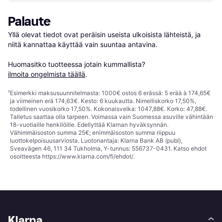
Palaute
Yllä olevat tiedot ovat peräisin useista ulkoisista lähteistä, ja 
niitä kannattaa käyttää vain suuntaa antavina.

Huomasitko tuotteessa jotain kummallista? 
ilmoita ongelmista täällä
.
¹
Esimerkki maksusuunnitelmasta: 1000€ ostos 6 erässä: 5 erää à 174,65€
ja viimeinen erä 174,63€. Kesto: 6 kuukautta. Nimelliskorko 17,50%,
todellinen vuosikorko 17,50%. Kokonaisvelka: 1047,88€. Korko: 47,88€.
Talletus saattaa olla tarpeen. Voimassa vain Suomessa asuville vähintään
18-vuotiaille henkilöille. Edellyttää Klarnan hyväksynnän.
Vähimmäisoston summa 25€; enimmäisoston summa riippuu
luottokelpoisuusarviosta. Luotonantaja: Klarna Bank AB (publ),
Sveavägen 46, 111 34 Tukholma, Y-tunnus: 556737-0431. Katso ehdot
osoitteesta
https://www.klarna.com/fi/ehdot/
.
Klarna