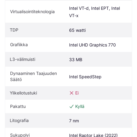
Intel VT-d, Intel EPT, Intel 
Virtualisointiteknologia
VT-x
TDP
65 watti
Grafiikka
Intel UHD Graphics 770
L3-välimuisti
33 MB
Dynaaminen Taajuuden 
Intel SpeedStep
Säätö
Ylikellotustuki
Ei
Pakattu
Kyllä
Litografia
7 nm
Sukupolvi
Intel Raptor Lake (2022)