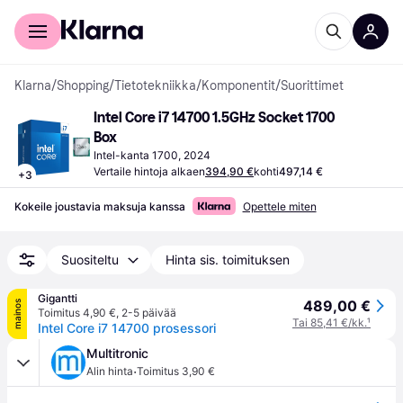
Kuluttajille
Yrityksille
Klarna
/
Shopping
/
Tietotekniikka
/
Komponentit
/
Suorittimet
Intel Core i7 14700 1.5GHz Socket 1700 
Box
Intel-kanta 1700, 2024
Vertaile hintoja alkaen
394,90 €
kohti
497,14 €
+
3
Kokeile joustavia maksuja kanssa
Opettele miten
Suositeltu
Hinta sis. toimituksen
Gigantti
489,00 €
mainos
Toimitus 4,90 €
,
2-5 päivää
Tai 85,41 €/kk.
¹
Intel Core i7 14700 prosessori
Multitronic
·
Alin hinta
Toimitus 3,90 €