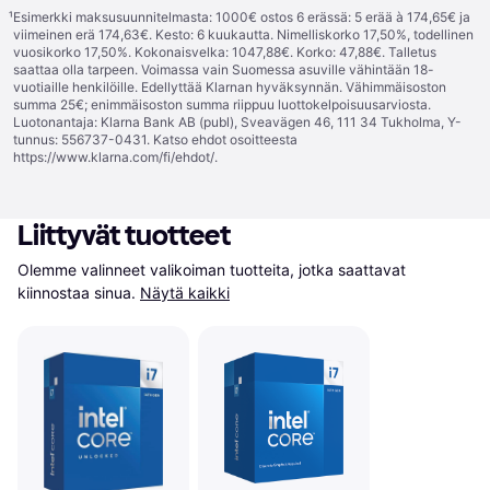
¹
Esimerkki maksusuunnitelmasta: 1000€ ostos 6 erässä: 5 erää à 174,65€ ja
viimeinen erä 174,63€. Kesto: 6 kuukautta. Nimelliskorko 17,50%, todellinen
vuosikorko 17,50%. Kokonaisvelka: 1047,88€. Korko: 47,88€. Talletus
saattaa olla tarpeen. Voimassa vain Suomessa asuville vähintään 18-
vuotiaille henkilöille. Edellyttää Klarnan hyväksynnän. Vähimmäisoston
summa 25€; enimmäisoston summa riippuu luottokelpoisuusarviosta.
Luotonantaja: Klarna Bank AB (publ), Sveavägen 46, 111 34 Tukholma, Y-
tunnus: 556737-0431. Katso ehdot osoitteesta
https://www.klarna.com/fi/ehdot/
.
Liittyvät tuotteet
Olemme valinneet valikoiman tuotteita, jotka saattavat 
kiinnostaa sinua.
Näytä kaikki