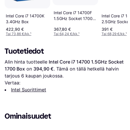
Intel Core i7 14700F
Intel Core i7 
Intel Core i7 14700K
1.5GHz Socket 1700
2.5GHz Socket
3.4GHz Box
Box
Box
422,90 €
367,80 €
391 €
Tai 73,86 €/kk.
¹
Tai 64,24 €/kk.
¹
Tai 68,29 €/kk.
¹
Tuotetiedot
Alin hinta tuotteelle 
Intel Core i7 14700 1.5GHz Socket 
1700 Box
 on 
394,90 €
. Tämä on tällä hetkellä halvin 
tarjous 
6
 kaupan joukossa.
Vertaa:
Intel Suorittimet
Ominaisuudet