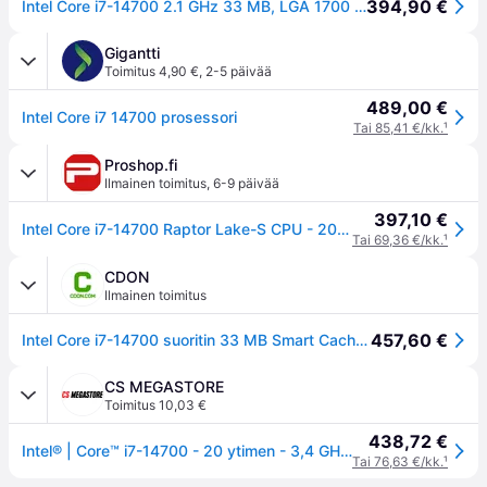
394,90 €
Intel Core i7-14700 2.1 GHz 33 MB, LGA 1700 -suoritin
Gigantti
Toimitus 4,90 €
,
2-5 päivää
489,00 €
Intel Core i7 14700 prosessori
Tai 85,41 €/kk.
¹
Proshop.fi
Ilmainen toimitus
,
6-9 päivää
397,10 €
Intel Core i7-14700 Raptor Lake-S CPU - 20 ydintä - 2.1 GHz - Intel LGA1700 - Intel Boxed (jäähdyttimen kanssa)
Tai 69,36 €/kk.
¹
CDON
Ilmainen toimitus
457,60 €
Intel Core i7-14700 suoritin 33 MB Smart Cache Laatikko
CS MEGASTORE
Toimitus 10,03 €
438,72 €
Intel® | Core™ i7-14700 - 20 ytimen - 3,4 GHz (5,6 GHz Turbo) - LGA1700-liitin - Intel® UHD Graphics | Laatikko
Tai 76,63 €/kk.
¹