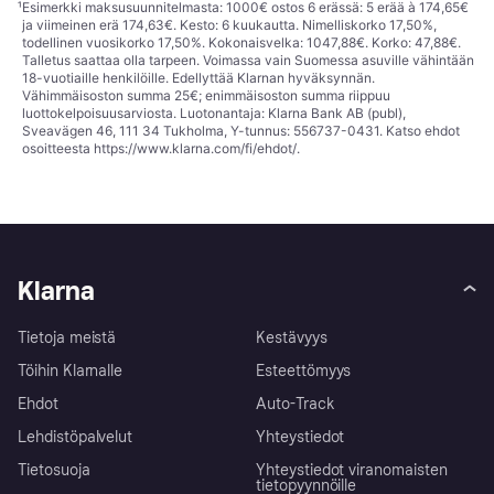
¹
Esimerkki maksusuunnitelmasta: 1000€ ostos 6 erässä: 5 erää à 174,65€
ja viimeinen erä 174,63€. Kesto: 6 kuukautta. Nimelliskorko 17,50%,
todellinen vuosikorko 17,50%. Kokonaisvelka: 1047,88€. Korko: 47,88€.
Talletus saattaa olla tarpeen. Voimassa vain Suomessa asuville vähintään
18-vuotiaille henkilöille. Edellyttää Klarnan hyväksynnän.
Vähimmäisoston summa 25€; enimmäisoston summa riippuu
luottokelpoisuusarviosta. Luotonantaja: Klarna Bank AB (publ),
Sveavägen 46, 111 34 Tukholma, Y-tunnus: 556737-0431. Katso ehdot
osoitteesta
https://www.klarna.com/fi/ehdot/
.
Klarna
Tietoja meistä
Kestävyys
Töihin Klarnalle
Esteettömyys
Ehdot
Auto-Track
Lehdistöpalvelut
Yhteystiedot
Tietosuoja
Yhteystiedot viranomaisten
tietopyynnöille