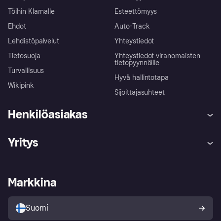
Töihin Klarnalle
Esteettömyys
Ehdot
Auto-Track
Lehdistöpalvelut
Yhteystiedot
Tietosuoja
Yhteystiedot viranomaisten
tietopyynnöille
Turvallisuus
Hyvä hallintotapa
Wikipink
Sijoittajasuhteet
Henkilöasiakas
Ohje
Reklamaatiot
Yritys
Kirjaudu sisään
Shoppaile turvallisesti Klarnalla
Kauppiastuki
Kehittäjät
Klarna app
Yksityisyysasetukset
Kirjaudu sisään yrityksenä
Operatiivinen tila
Markkina
Tutustu kauppoihin
Peruutusoikeutesi
Myy Klarnalla
Kumppanit ja integraatiot
Ostajan turva
Suomi