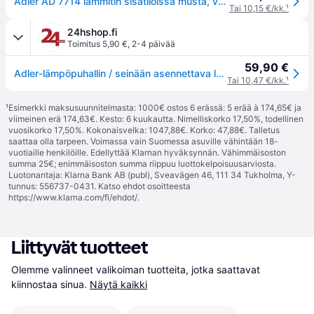
Adler AD 7714 lämmitin sisätiloissa musta, valkoinen 2200 W Tuuletin ja sähköinen tilalämmitin
Tai 10,15 €/kk.
¹
24hshop.fi
Toimitus 5,90 €
,
2-4 päivää
59,90 €
Adler-lämpöpuhallin / seinään asennettava lämmitin 2000 W / sähkölämmitin kaukosäätimellä ja ajastimella
Tai 10,47 €/kk.
¹
¹
Esimerkki maksusuunnitelmasta: 1000€ ostos 6 erässä: 5 erää à 174,65€ ja
viimeinen erä 174,63€. Kesto: 6 kuukautta. Nimelliskorko 17,50%, todellinen
vuosikorko 17,50%. Kokonaisvelka: 1047,88€. Korko: 47,88€. Talletus
saattaa olla tarpeen. Voimassa vain Suomessa asuville vähintään 18-
vuotiaille henkilöille. Edellyttää Klarnan hyväksynnän. Vähimmäisoston
summa 25€; enimmäisoston summa riippuu luottokelpoisuusarviosta.
Luotonantaja: Klarna Bank AB (publ), Sveavägen 46, 111 34 Tukholma, Y-
tunnus: 556737-0431. Katso ehdot osoitteesta
https://www.klarna.com/fi/ehdot/
.
Liittyvät tuotteet
Olemme valinneet valikoiman tuotteita, jotka saattavat 
kiinnostaa sinua.
Näytä kaikki