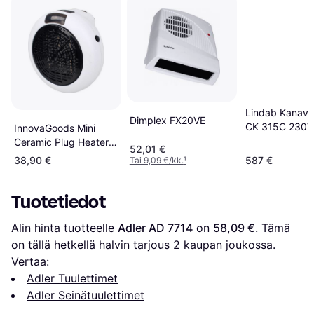
Lindab Kanava
Dimplex FX20VE
CK 315C 230V
InnovaGoods Mini
Hz
Ceramic Plug Heater
52,01 €
600W
38,90 €
587 €
Tai 9,09 €/kk.
¹
Tuotetiedot
Alin hinta tuotteelle 
Adler AD 7714
 on 
58,09 €
. Tämä 
on tällä hetkellä halvin tarjous 
2
 kaupan joukossa.
Vertaa:
Adler Tuulettimet
Adler Seinätuulettimet