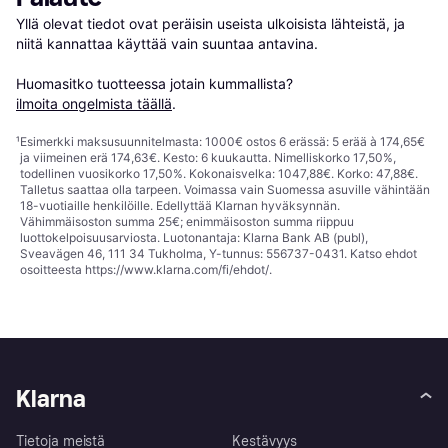
Yllä olevat tiedot ovat peräisin useista ulkoisista lähteistä, ja 
niitä kannattaa käyttää vain suuntaa antavina.

Huomasitko tuotteessa jotain kummallista? 
ilmoita ongelmista täällä
.
¹
Esimerkki maksusuunnitelmasta: 1000€ ostos 6 erässä: 5 erää à 174,65€
ja viimeinen erä 174,63€. Kesto: 6 kuukautta. Nimelliskorko 17,50%,
todellinen vuosikorko 17,50%. Kokonaisvelka: 1047,88€. Korko: 47,88€.
Talletus saattaa olla tarpeen. Voimassa vain Suomessa asuville vähintään
18-vuotiaille henkilöille. Edellyttää Klarnan hyväksynnän.
Vähimmäisoston summa 25€; enimmäisoston summa riippuu
luottokelpoisuusarviosta. Luotonantaja: Klarna Bank AB (publ),
Sveavägen 46, 111 34 Tukholma, Y-tunnus: 556737-0431. Katso ehdot
osoitteesta
https://www.klarna.com/fi/ehdot/
.
Klarna
Tietoja meistä
Kestävyys