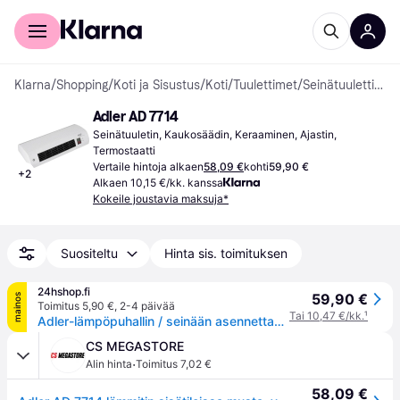
Kuluttajille
Yrityksille
Klarna
/
Shopping
/
Koti ja Sisustus
/
Koti
/
Tuulettimet
/
Seinätuulettimet
Adler AD 7714
Seinätuuletin, Kaukosäädin, Keraaminen, Ajastin, 
Termostaatti
Vertaile hintoja alkaen
58,09 €
kohti
59,90 €
+
2
Alkaen 10,15 €/kk. kanssa
Kokeile joustavia maksuja*
Suositeltu
Hinta sis. toimituksen
24hshop.fi
59,90 €
mainos
Toimitus 5,90 €
,
2-4 päivää
Tai 10,47 €/kk.
¹
Adler-lämpöpuhallin / seinään asennettava lämmitin 2000 W / sähkölämmitin kaukosäätimellä ja ajastimella
CS MEGASTORE
·
Alin hinta
Toimitus 7,02 €
58,09 €