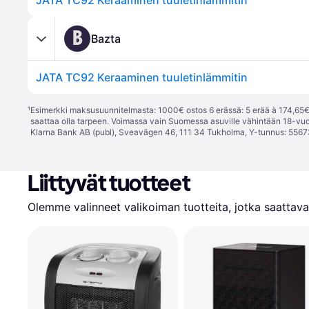
JATA TC92 Keraaminen tuuletinlämmitin
B
Bazta
JATA TC92 Keraaminen tuuletinlämmitin
¹
Esimerkki maksusuunnitelmasta: 1000€ ostos 6 erässä: 5 erää à 174,65€ 
saattaa olla tarpeen. Voimassa vain Suomessa asuville vähintään 18-vuo
Klarna Bank AB (publ), Sveavägen 46, 111 34 Tukholma, Y-tunnus: 5567
Liittyvät tuotteet
Olemme valinneet valikoiman tuotteita, jotka saattavat