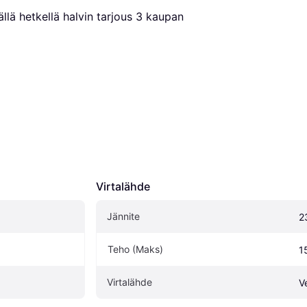
llä hetkellä halvin tarjous 
3
 kaupan 
Virtalähde
Jännite
2
Teho (Maks)
1
Virtalähde
V