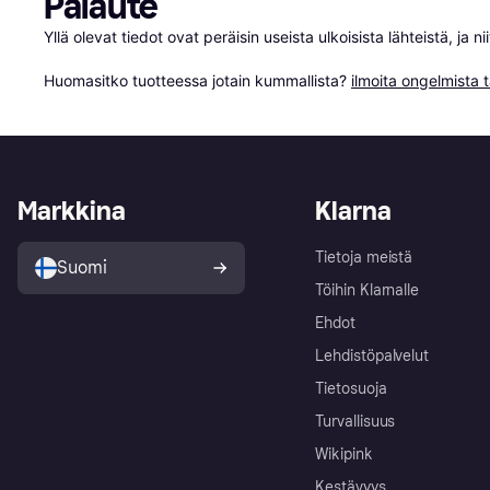
Palaute
Yllä olevat tiedot ovat peräisin useista ulkoisista lähteistä, ja 
Huomasitko tuotteessa jotain kummallista? 
ilmoita ongelmista t
Markkina
Klarna
Tietoja meistä
Suomi
Töihin Klarnalle
Ehdot
Lehdistöpalvelut
Tietosuoja
Turvallisuus
Wikipink
Kestävyys