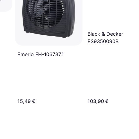
Black & Decker
ES9350090B
Emerio FH-106737.1
15,49 €
103,90 €