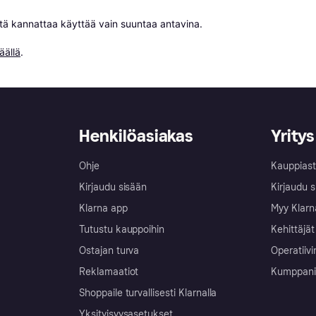
niitä kannattaa käyttää vain suuntaa antavina.

äällä
.
Henkilöasiakas
Yritys
Ohje
Kauppiast
Kirjaudu sisään
Kirjaudu s
Klarna app
Myy Klarn
Tutustu kauppoihin
Kehittäjät
Ostajan turva
Operatiivi
Reklamaatiot
Kumppanit 
Shoppaile turvallisesti Klarnalla
Yksityisyysasetukset