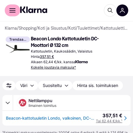
Kuluttajille
Yrityksille
Klarna
/
Shopping
/
Koti ja Sisustus
/
Koti
/
Tuulettimet
/
Kattotuulettimet
Beacon Londo Kattotuuletin DC-
Trendaava
Moottori Ø 132 cm
Kattotuuletin, Kaukosäädin, Valaistus
Hinta
357,51 €
Alkaen 62,44 €/kk. kanssa
Kokeile joustavia maksuja*
Väri
Suositeltu
Hinta sis. toimituksen
Nettilamppu
Ilmainen toimitus
357,51 €
Beacon-kattotuuletin Londo, valkoinen, DC-moottori, halkaisija 132 cm, hiljainen
Tai 62,44 €/kk.
¹
¹
Esimerkki maksusuunnitelmasta: 1000€ ostos 6 erässä: 5 erää à 174,65€ ja