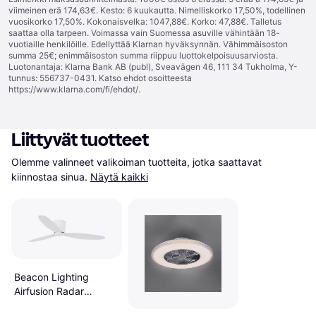
viimeinen erä 174,63€. Kesto: 6 kuukautta. Nimelliskorko 17,50%, todellinen
vuosikorko 17,50%. Kokonaisvelka: 1047,88€. Korko: 47,88€. Talletus
saattaa olla tarpeen. Voimassa vain Suomessa asuville vähintään 18-
vuotiaille henkilöille. Edellyttää Klarnan hyväksynnän. Vähimmäisoston
summa 25€; enimmäisoston summa riippuu luottokelpoisuusarviosta.
Luotonantaja: Klarna Bank AB (publ), Sveavägen 46, 111 34 Tukholma, Y-
tunnus: 556737-0431. Katso ehdot osoitteesta
https://www.klarna.com/fi/ehdot/
.
Liittyvät tuotteet
Olemme valinneet valikoiman tuotteita, jotka saattavat 
kiinnostaa sinua.
Näytä kaikki
Beacon Lighting
Airfusion Radar
Kattotuuletin Ø 132