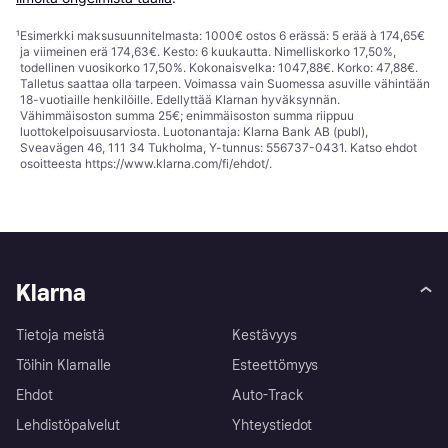
¹
Esimerkki maksusuunnitelmasta: 1000€ ostos 6 erässä: 5 erää à 174,65€
ja viimeinen erä 174,63€. Kesto: 6 kuukautta. Nimelliskorko 17,50%,
todellinen vuosikorko 17,50%. Kokonaisvelka: 1047,88€. Korko: 47,88€.
Talletus saattaa olla tarpeen. Voimassa vain Suomessa asuville vähintään
18-vuotiaille henkilöille. Edellyttää Klarnan hyväksynnän.
Vähimmäisoston summa 25€; enimmäisoston summa riippuu
luottokelpoisuusarviosta. Luotonantaja: Klarna Bank AB (publ),
Sveavägen 46, 111 34 Tukholma, Y-tunnus: 556737-0431. Katso ehdot
osoitteesta
https://www.klarna.com/fi/ehdot/
.
Klarna
Tietoja meistä
Kestävyys
Töihin Klarnalle
Esteettömyys
Ehdot
Auto-Track
Lehdistöpalvelut
Yhteystiedot