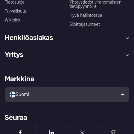
Tietosuoja
Yhteystiedot viranomaisten
tietopyynnöille
Turvallisuus
Hyvä hallintotapa
Wikipink
Sijoittajasuhteet
Henkilöasiakas
Ohje
Reklamaatiot
Yritys
Kirjaudu sisään
Shoppaile turvallisesti Klarnalla
Kauppiastuki
Kehittäjät
Klarna app
Yksityisyysasetukset
Kirjaudu sisään yrityksenä
Operatiivinen tila
Markkina
Tutustu kauppoihin
Peruutusoikeutesi
Myy Klarnalla
Kumppanit ja integraatiot
Ostajan turva
Suomi
Seuraa