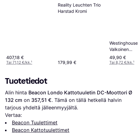
cm
Reality Leuchten Trio
Harstad Kromi
Westinghouse
Valkoinen
Kaukosäädin
407,18 €
49,90 €
Puhaltimille
179,99 €
Tai 71,12 €/kk.
¹
Tai 8,72 €/kk.
¹
Tuotetiedot
Alin hinta 
Beacon Londo Kattotuuletin DC-Moottori Ø 
132 cm
 on 
357,51 €
. Tämä on tällä hetkellä halvin 
tarjous yhdeltä jälleenmyyjältä.
Vertaa:
Beacon Tuulettimet
Beacon Kattotuulettimet