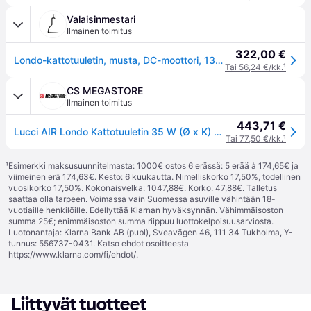
Valaisinmestari
Ilmainen toimitus
322,00 €
Londo-kattotuuletin, musta, DC-moottori, 132 cm, hiljainen – Beacon Beacon Lighting - Olohuone - Moderni - Muovi
Tai 56,24 €/kk.
¹
CS MEGASTORE
Ilmainen toimitus
443,71 €
Lucci AIR Londo Kattotuuletin 35 W (Ø x K) 132 cm x 24 cm Musta kaukosäätimellä varustettuna
Tai 77,50 €/kk.
¹
¹
Esimerkki maksusuunnitelmasta: 1000€ ostos 6 erässä: 5 erää à 174,65€ ja
viimeinen erä 174,63€. Kesto: 6 kuukautta. Nimelliskorko 17,50%, todellinen
vuosikorko 17,50%. Kokonaisvelka: 1047,88€. Korko: 47,88€. Talletus
saattaa olla tarpeen. Voimassa vain Suomessa asuville vähintään 18-
vuotiaille henkilöille. Edellyttää Klarnan hyväksynnän. Vähimmäisoston
summa 25€; enimmäisoston summa riippuu luottokelpoisuusarviosta.
Luotonantaja: Klarna Bank AB (publ), Sveavägen 46, 111 34 Tukholma, Y-
tunnus: 556737-0431. Katso ehdot osoitteesta
https://www.klarna.com/fi/ehdot/
.
Liittyvät tuotteet