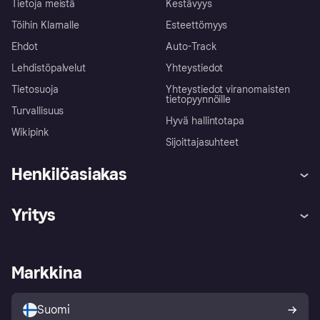
Tietoja meistä
Kestävyys
Töihin Klarnalle
Esteettömyys
Ehdot
Auto-Track
Lehdistöpalvelut
Yhteystiedot
Tietosuoja
Yhteystiedot viranomaisten
tietopyynnöille
Turvallisuus
Hyvä hallintotapa
Wikipink
Sijoittajasuhteet
Henkilöasiakas
Ohje
Reklamaatiot
Yritys
Kirjaudu sisään
Shoppaile turvallisesti Klarnalla
Kauppiastuki
Kehittäjät
Klarna app
Yksityisyysasetukset
Kirjaudu sisään yrityksenä
Operatiivinen tila
Markkina
Tutustu kauppoihin
Peruutusoikeutesi
Myy Klarnalla
Kumppanit ja integraatiot
Ostajan turva
Suomi