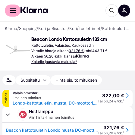
Kuluttajille
Yrityksille
Klarna
/
Shopping
/
Koti ja Sisustus
/
Koti
/
Tuulettimet
/
Kattotuulettimet
Beacon Londo Kattotuuletin 132 cm
Kattotuuletin, Valaistus, Kaukosäädin
Vertaile hintoja alkaen
321,76 €
kohti
443,71 €
Alkaen 56,20 €/kk. kanssa
Kokeile joustavia maksuja*
Suositeltu
Hinta sis. toimituksen
Valaisinmestari
322,00 €
mainos
Ilmainen toimitus
Tai 56,24 €/kk.
¹
Londo-kattotuuletin, musta, DC-moottori, 132 cm, hiljainen – Beacon Beacon Lighting - Olohuone - Moderni - Muovi
Nettilamppu
·
Alin hinta
Ilmainen toimitus
321,76 €
Beacon kattotuuletin Londo musta DC-moottori 132 cm hiljainen
Tai 56,20 €/kk.
¹