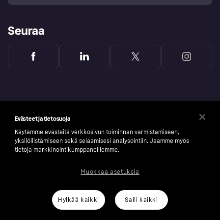
Seuraa
Evästeet ja tietosuoja
Käytämme evästeitä verkkosivun toiminnan varmistamiseen,
yksilöllistämiseen sekä selaamisesi analysointiin. Jaamme myös
tietoja markkinointikumppaneillemme.
Muokkaa asetuksia
Copyright © 2005-2026 Klarna Bank AB (publ). Headquarters: Stockholm, Sweden. All
rights reserved. Klarna Bank AB (publ). Sveavägen 46, 111 34 Stockholm. Organization
number: 556737-0431
Hylkää kaikki
Salli kaikki
Klarnan evästeseloste
Klarna.com