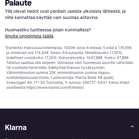
Palaute
Yllä olevat tiedot ovat peräisin useista ulkoisista lähteistä, ja 
niitä kannattaa käyttää vain suuntaa antavina.

Huomasitko tuotteessa jotain kummallista? 
ilmoita ongelmista täällä
.
¹
Esimerkki maksusuunnitelmasta: 1000€ ostos 6 erässä: 5 erää à 174,65€
ja viimeinen erä 174,63€. Kesto: 6 kuukautta. Nimelliskorko 17,50%,
todellinen vuosikorko 17,50%. Kokonaisvelka: 1047,88€. Korko: 47,88€.
Talletus saattaa olla tarpeen. Voimassa vain Suomessa asuville vähintään
18-vuotiaille henkilöille. Edellyttää Klarnan hyväksynnän.
Vähimmäisoston summa 25€; enimmäisoston summa riippuu
luottokelpoisuusarviosta. Luotonantaja: Klarna Bank AB (publ),
Sveavägen 46, 111 34 Tukholma, Y-tunnus: 556737-0431. Katso ehdot
osoitteesta
https://www.klarna.com/fi/ehdot/
.
Klarna