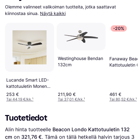
Olemme valinneet valikoiman tuotteita, jotka saattavat 
kiinnostaa sinua.
Näytä kaikki
-20%
Westinghouse Bendan
Fanaway Beac
132cm
Kattotuuletin C
Lucande Smart LED-
kattotuuletin Moneno
Musta DC
253 €
211,90 €
461 €
Tai 44,19 €/kk.
¹
Tai 37,01 €/kk.
¹
Tai 80,52 €/kk.
¹
Tuotetiedot
Alin hinta tuotteelle 
Beacon Londo Kattotuuletin 132 
cm
 on 
321,76 €
. Tämä on tällä hetkellä halvin tarjous 
3