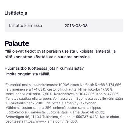
Lisätietoja
Listattu klarnassa
2013-08-08
Palaute
Yllä olevat tiedot ovat peräisin useista ulkoisista lähteistä, ja 
niitä kannattaa käyttää vain suuntaa antavina.

Huomasitko tuotteessa jotain kummallista? 
ilmoita ongelmista täällä
.
¹
Esimerkki maksusuunnitelmasta: 1000€ ostos 6 erässä: 5 erää à 174,65€
ja viimeinen erä 174,63€. Kesto: 6 kuukautta. Nimelliskorko 17,50%,
todellinen vuosikorko 17,50%. Kokonaisvelka: 1047,88€. Korko: 47,88€.
Talletus saattaa olla tarpeen. Voimassa vain Suomessa asuville vähintään
18-vuotiaille henkilöille. Edellyttää Klarnan hyväksynnän.
Vähimmäisoston summa 25€; enimmäisoston summa riippuu
luottokelpoisuusarviosta. Luotonantaja: Klarna Bank AB (publ),
Sveavägen 46, 111 34 Tukholma, Y-tunnus: 556737-0431. Katso ehdot
osoitteesta
https://www.klarna.com/fi/ehdot/
.