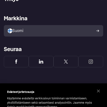
Kirjaudu sisään
Shoppaile turvallisesti Klarnalla
Kauppiastuki
Kehittäjät
Klarna app
Yksityisyysasetukset
Kirjaudu sisään yrityksenä
Operatiivinen tila
Markkina
Tutustu kauppoihin
Peruutusoikeutesi
Myy Klarnalla
Kumppanit ja integraatiot
Ostajan turva
Suomi
Seuraa
Evästeet ja tietosuoja
Käytämme evästeitä verkkosivun toiminnan varmistamiseen,
yksilöllistämiseen sekä selaamisesi analysointiin. Jaamme myös