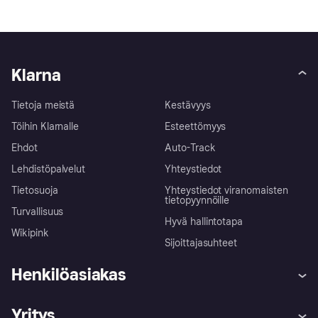
Klarna
Tietoja meistä
Kestävyys
Töihin Klarnalle
Esteettömyys
Ehdot
Auto-Track
Lehdistöpalvelut
Yhteystiedot
Tietosuoja
Yhteystiedot viranomaisten
tietopyynnöille
Turvallisuus
Hyvä hallintotapa
Wikipink
Sijoittajasuhteet
Henkilöasiakas
Ohje
Reklamaatiot
Yritys