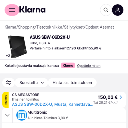
Kuluttajille
Yrityksille
Klarna
/
Shopping
/
Tietotekniikka
/
Säilytykset
/
Optiset Asemat
ASUS SBW-06D2X-U
Ulko, USB-A
Vertaile hintoja alkaen
127,90 €
kohti
155,99 €
+
2
Kokeile joustavia maksuja kanssa
Opettele miten
Suositeltu
Hinta sis. toimituksen
CS MEGASTORE
150,02 €
mainos
Ilmainen toimitus
Tai 26,21 €/kk.
¹
ASUS SBW-06D2X-U, Musta, Kannettava tietokone, Blu-Ray DVD Combo, USB 2.0, 2 MB, 80,120 mm
Multitronic
·
Alin hinta
Toimitus 3,90 €