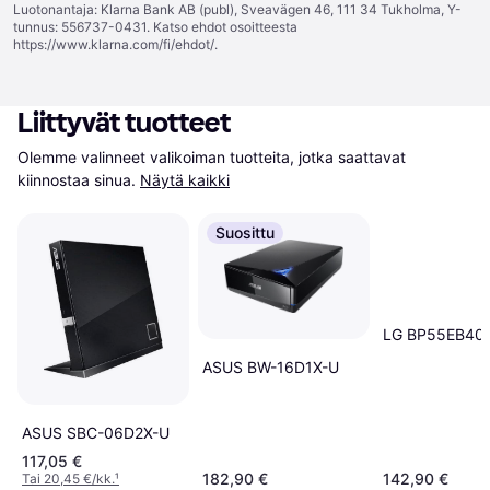
Luotonantaja: Klarna Bank AB (publ), Sveavägen 46, 111 34 Tukholma, Y-
tunnus: 556737-0431. Katso ehdot osoitteesta
https://www.klarna.com/fi/ehdot/
.
Liittyvät tuotteet
Olemme valinneet valikoiman tuotteita, jotka saattavat 
kiinnostaa sinua.
Näytä kaikki
Suosittu
LG BP55EB40
ASUS BW-16D1X-U
ASUS SBC-06D2X-U
117,05 €
182,90 €
142,90 €
Tai 20,45 €/kk.
¹