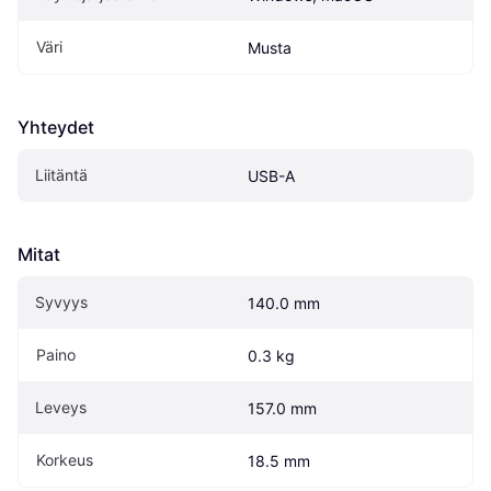
Väri
Musta
Yhteydet
Liitäntä
USB-A
Mitat
Syvyys
140.0 mm
Paino
0.3 kg
Leveys
157.0 mm
Korkeus
18.5 mm