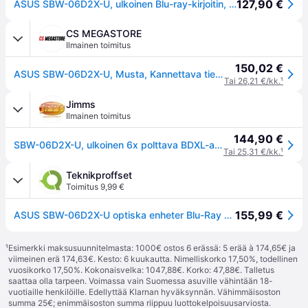
127,90 €
ASUS SBW-06D2X-U, ulkoinen Blu-ray-kirjoitin, USB 2.0, musta
CS MEGASTORE
Ilmainen toimitus
150,02 €
ASUS SBW-06D2X-U, Musta, Kannettava tietokone, Blu-Ray DVD Combo, USB 2.0, 2 MB, 80,120 mm
Tai 26,21 €/kk.
¹
Jimms
Ilmainen toimitus
144,90 €
SBW-06D2X-U, ulkoinen 6x polttava BDXL-asema, USB 2.0, musta
Tai 25,31 €/kk.
¹
Teknikproffset
Toimitus 9,99 €
155,99 €
ASUS SBW-06D2X-U optiska enheter Blu-Ray DVD Combo Svart
¹
Esimerkki maksusuunnitelmasta: 1000€ ostos 6 erässä: 5 erää à 174,65€ ja
viimeinen erä 174,63€. Kesto: 6 kuukautta. Nimelliskorko 17,50%, todellinen
vuosikorko 17,50%. Kokonaisvelka: 1047,88€. Korko: 47,88€. Talletus
saattaa olla tarpeen. Voimassa vain Suomessa asuville vähintään 18-
vuotiaille henkilöille. Edellyttää Klarnan hyväksynnän. Vähimmäisoston
summa 25€; enimmäisoston summa riippuu luottokelpoisuusarviosta.