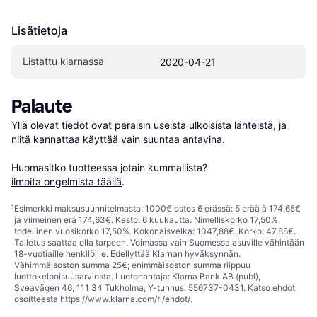
Lisätietoja
Listattu klarnassa
2020-04-21
Palaute
Yllä olevat tiedot ovat peräisin useista ulkoisista lähteistä, ja 
niitä kannattaa käyttää vain suuntaa antavina.

Huomasitko tuotteessa jotain kummallista? 
ilmoita ongelmista täällä
.
¹
Esimerkki maksusuunnitelmasta: 1000€ ostos 6 erässä: 5 erää à 174,65€
ja viimeinen erä 174,63€. Kesto: 6 kuukautta. Nimelliskorko 17,50%,
todellinen vuosikorko 17,50%. Kokonaisvelka: 1047,88€. Korko: 47,88€.
Talletus saattaa olla tarpeen. Voimassa vain Suomessa asuville vähintään
18-vuotiaille henkilöille. Edellyttää Klarnan hyväksynnän.
Vähimmäisoston summa 25€; enimmäisoston summa riippuu
luottokelpoisuusarviosta. Luotonantaja: Klarna Bank AB (publ),
Sveavägen 46, 111 34 Tukholma, Y-tunnus: 556737-0431. Katso ehdot
osoitteesta
https://www.klarna.com/fi/ehdot/
.