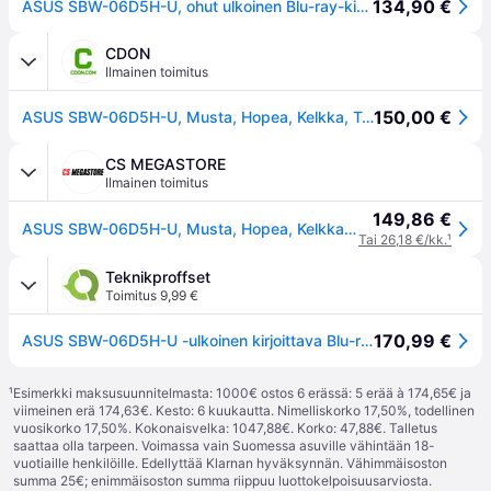
134,90 €
ASUS SBW-06D5H-U, ohut ulkoinen Blu-ray-kirjoitin, USB 3.1, musta, hopea
CDON
Ilmainen toimitus
150,00 €
ASUS SBW-06D5H-U, Musta, Hopea, Kelkka, Työpöytä/Laptop, Blu-Ray RW, USB 3.1 Gen 1, 80,120 mm
CS MEGASTORE
Ilmainen toimitus
149,86 €
ASUS SBW-06D5H-U, Musta, Hopea, Kelkka, Työpöytä/Laptop, Blu-Ray RW, USB 3.1 Gen 1, 80,120 mm
Tai 26,18 €/kk.
¹
Teknikproffset
Toimitus 9,99 €
170,99 €
ASUS SBW-06D5H-U -ulkoinen kirjoittava Blu-ray -asema
¹
Esimerkki maksusuunnitelmasta: 1000€ ostos 6 erässä: 5 erää à 174,65€ ja
viimeinen erä 174,63€. Kesto: 6 kuukautta. Nimelliskorko 17,50%, todellinen
vuosikorko 17,50%. Kokonaisvelka: 1047,88€. Korko: 47,88€. Talletus
saattaa olla tarpeen. Voimassa vain Suomessa asuville vähintään 18-
vuotiaille henkilöille. Edellyttää Klarnan hyväksynnän. Vähimmäisoston
summa 25€; enimmäisoston summa riippuu luottokelpoisuusarviosta.