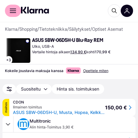
Kuluttajille
Yrityksille
Klarna
/
Shopping
/
Tietotekniikka
/
Säilytykset
/
Optiset Asemat
ASUS SBW-06D5H-U Blu-Ray REM
Ulko, USB-A
Vertaile hintoja alkaen
134,90 €
kohti
170,99 €
+
3
Kokeile joustavia maksuja kanssa
Opettele miten
Suositeltu
Hinta sis. toimituksen
CDON
mainos
150,00 €
Ilmainen toimitus
ASUS SBW-06D5H-U, Musta, Hopea, Kelkka, Työpöytä/Laptop, Blu-Ray RW, USB 3.1 Gen 1, 80,120 mm
Multitronic
·
Alin hinta
Toimitus 3,90 €