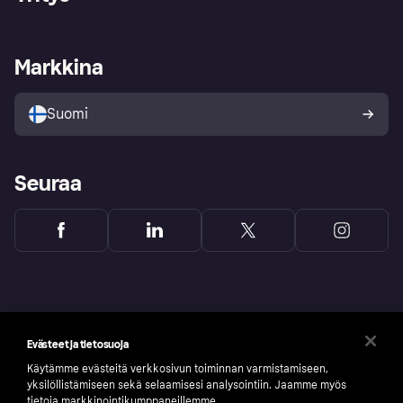
Kirjaudu sisään
Shoppaile turvallisesti Klarnalla
Kauppiastuki
Kehittäjät
Klarna app
Yksityisyysasetukset
Kirjaudu sisään yrityksenä
Operatiivinen tila
Markkina
Tutustu kauppoihin
Peruutusoikeutesi
Myy Klarnalla
Kumppanit ja integraatiot
Ostajan turva
Suomi
Seuraa
Evästeet ja tietosuoja
Käytämme evästeitä verkkosivun toiminnan varmistamiseen,
yksilöllistämiseen sekä selaamisesi analysointiin. Jaamme myös
tietoja markkinointikumppaneillemme.