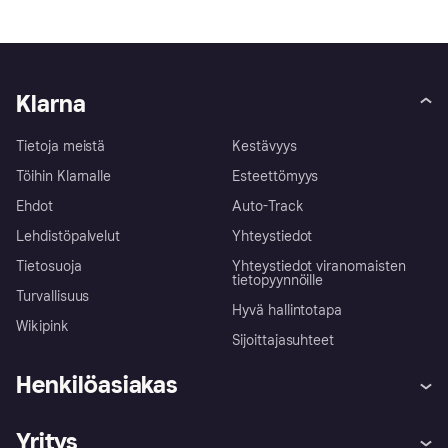
Klarna
Tietoja meistä
Kestävyys
Töihin Klarnalle
Esteettömyys
Ehdot
Auto-Track
Lehdistöpalvelut
Yhteystiedot
Tietosuoja
Yhteystiedot viranomaisten
tietopyynnöille
Turvallisuus
Hyvä hallintotapa
Wikipink
Sijoittajasuhteet
Henkilöasiakas
Ohje
Reklamaatiot
Yritys