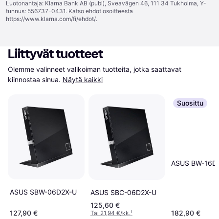
Luotonantaja: Klarna Bank AB (publ), Sveavägen 46, 111 34 Tukholma, Y-
tunnus: 556737-0431. Katso ehdot osoitteesta
https://www.klarna.com/fi/ehdot/
.
Liittyvät tuotteet
Olemme valinneet valikoiman tuotteita, jotka saattavat 
kiinnostaa sinua.
Näytä kaikki
Suosittu
ASUS BW-16D
ASUS SBW-06D2X-U
ASUS SBC-06D2X-U
125,60 €
127,90 €
182,90 €
Tai 21,94 €/kk.
¹