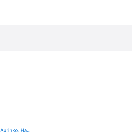
Canon AS1200HB, Työpöytä, Perus, 12 lukua, Akku/Aurinko, Harmaa