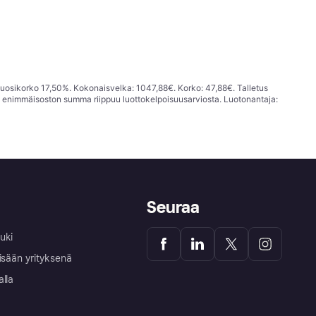
vuosikorko 17,50%. Kokonaisvelka: 1047,88€. Korko: 47,88€. Talletus
; enimmäisoston summa riippuu luottokelpoisuusarviosta. Luotonantaja:
Seuraa
uki
isään yrityksenä
alla