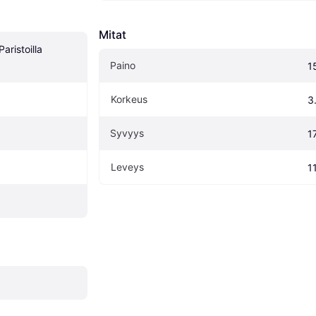
Mitat
aristoilla 
Paino
1
Korkeus
3
Syvyys
1
Leveys
1