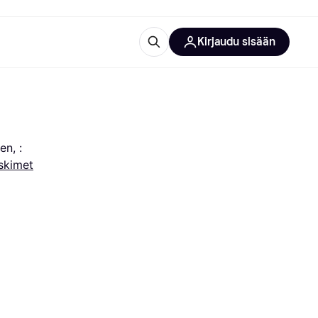
Kirjaudu sisään
totarvikkeet
rna?
en, :
skimet
 kategoriat