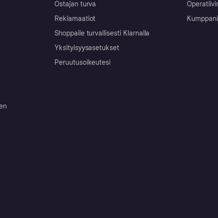
Ostajan turva
Operatiivi
Reklamaatiot
Kumppanit 
Shoppaile turvallisesti Klarnalla
Yksityisyysasetukset
Peruutusoikeutesi
ten