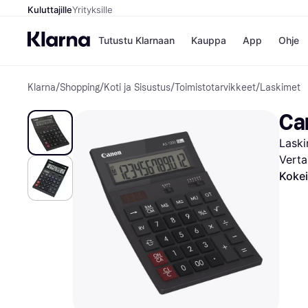
Kuluttajille
Yrityksille
Tutustu Klarnaan
Kauppa
App
Ohje
Klarna
/
Shopping
/
Koti ja Sisustus
/
Toimistotarvikkeet
/
Laskimet
Kaupat
Ma
Booking.
Mak
Ca
Gigantti
Mak
H&M
Mak
Laski
Peten Koi
kul
Wolt
Mak
Verta
Rah
Kokei
Mob
Kauppahakem