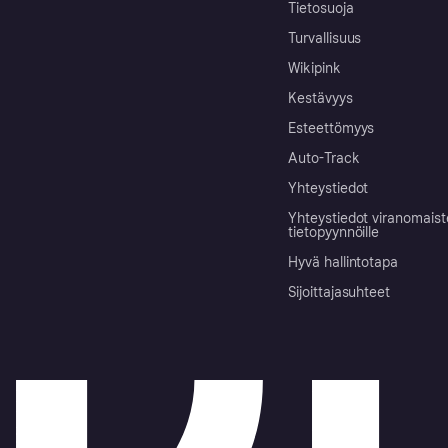
Tietosuoja
Turvallisuus
Wikipink
Kestävyys
Esteettömyys
Auto-Track
Yhteystiedot
Yhteystiedot viranomais
tietopyynnöille
Hyvä hallintotapa
Sijoittajasuhteet