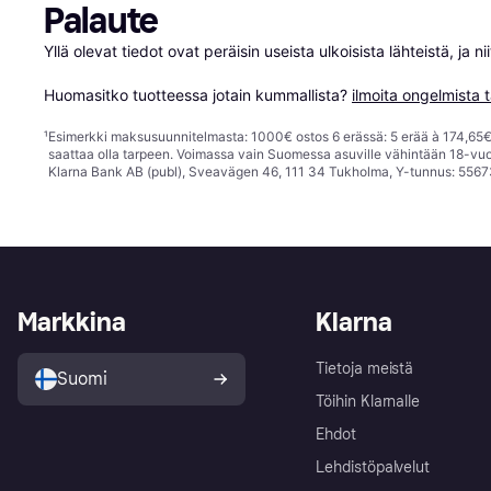
Palaute
Yllä olevat tiedot ovat peräisin useista ulkoisista lähteistä, ja 
Huomasitko tuotteessa jotain kummallista? 
ilmoita ongelmista t
¹
Esimerkki maksusuunnitelmasta: 1000€ ostos 6 erässä: 5 erää à 174,65€ 
saattaa olla tarpeen. Voimassa vain Suomessa asuville vähintään 18-vuo
Klarna Bank AB (publ), Sveavägen 46, 111 34 Tukholma, Y-tunnus: 5567
Markkina
Klarna
Tietoja meistä
Suomi
Töihin Klarnalle
Ehdot
Lehdistöpalvelut