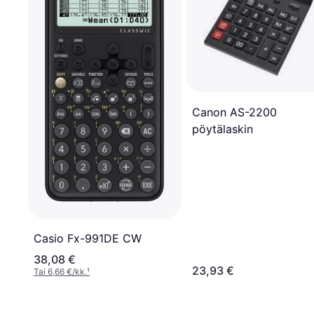
Canon AS-2200
pöytälaskin
Casio Fx-991DE CW
38,08 €
23,93 €
Tai 6,66 €/kk.
¹