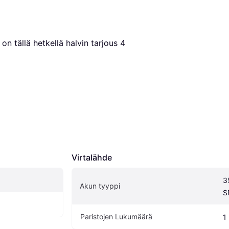
on tällä hetkellä halvin tarjous 
4
Virtalähde
3
Akun tyyppi
S
Paristojen Lukumäärä
1