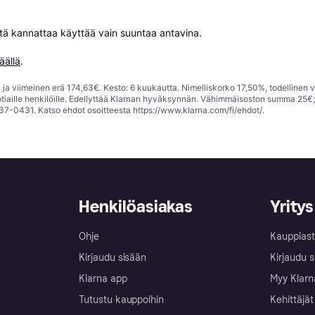
niitä kannattaa käyttää vain suuntaa antavina.

äällä
.
ja viimeinen erä 174,63€. Kesto: 6 kuukautta. Nimelliskorko 17,50%, todellinen 
tiaille henkilöille. Edellyttää Klarnan hyväksynnän. Vähimmäisoston summa 25€
37-0431. Katso ehdot osoitteesta
https://www.klarna.com/fi/ehdot/
.
Henkilöasiakas
Yritys
Ohje
Kauppiast
Kirjaudu sisään
Kirjaudu s
Klarna app
Myy Klarn
Tutustu kauppoihin
Kehittäjät