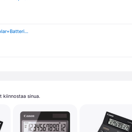
CANON AS-1200 12-stelliger mini table calculator solar+Batteriebetrieb Berechnungsfunktion mark-up Rueckwartsrechnung Summenspeicher
 kiinnostaa sinua.