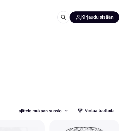
Kirjaudu sisään
totarvikkeet
rna?
 kategoriat
Vertaa tuotteita
Lajittele mukaan suosio