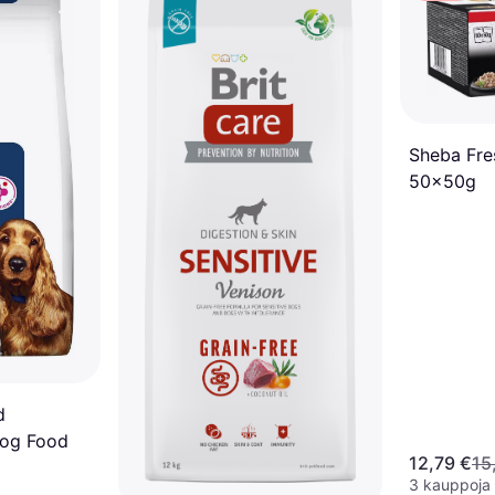
Sheba Fre
50x50g
d
Dog Food
12,79 €
15
3 kauppoja