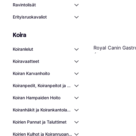
Ravintolisät
Erityisruokavaliot
Koira
Royal Canin Gastro
Koiranlelut
48,90 €
7 kauppoja
Koiravaatteet
Koiran Karvanhoito
Koiranpedit, Koiranpeitot ja Viilennysalustat
Koiran Hampaiden Hoito
Koiranhäkit ja Koirankantolaukut
Koirien Pannat ja Taluttimet
Koirien Kulhot ja Koiranruoan Annostelijat