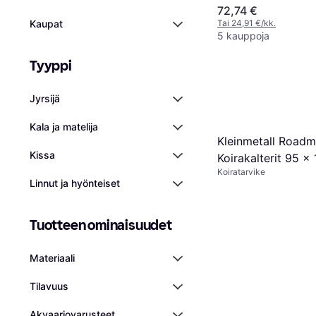
72,74 €
Tai 24,91 €/kk.
Kaupat
5 kauppoja
Tyyppi
Jyrsijä
Kala ja matelija
Kleinmetall Roadm
Kissa
Koirakalterit 95 x
Koiratarvike
Linnut ja hyönteiset
Tuotteen ominaisuudet
Materiaali
Tilavuus
Akvaariovarusteet