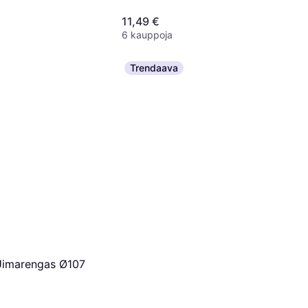
11,49 €
6 kauppoja
Trendaava
Uimarengas Ø107