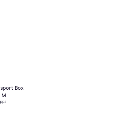
nsport Box
m M
oppa