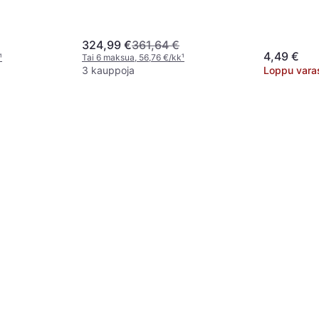
324,99 €
361,64 €
4,49 €
¹
Tai 6 maksua, 56,76 €/kk
¹
3 kauppoja
Loppu vara