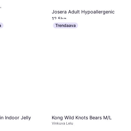
.
Josera Adult Hypoallergenic
12.5kg
Koiratarvike
a
Trendaava
54,82 €
Tai 6 maksua, 9,58 €/kk
¹
1 kauppa
Kong Wild Knots Bears M/L
n Indoor Jelly
Vinkuva Lelu