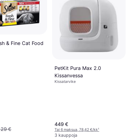
sh & Fine Cat Food
PetKit Pura Max 2.0
Kissanvessa
Kissatarvike
449 €
,29 €
Tai 6 maksua, 78,42 €/kk
¹
3 kauppoja