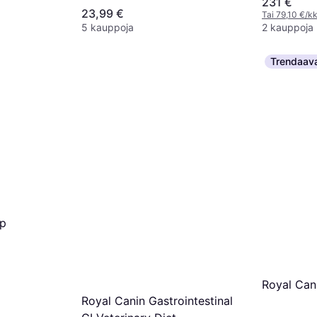
231 €
23,99 €
Tai 79,10 €/kk
5 kauppoja
2 kauppoja
Trendaav
mp
Royal Cani
Royal Canin Gastrointestinal