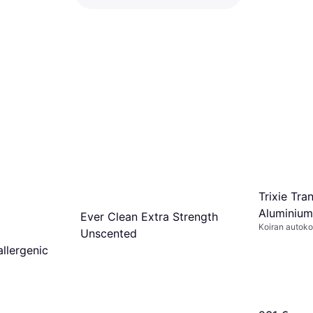
Brit Care Grain Free Sensitive
Venison
60,99 €
Tai 6 maksua, 10,66 €/kk
¹
3 kauppoja
Trixie Tra
Aluminiu
Ever Clean Extra Strength
Koiran autok
Unscented
llergenic