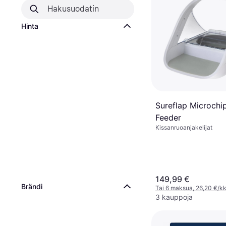
Hinta
Sureflap Microchi
Feeder
Kissanruoanjakelijat
149,99 €
Brändi
Tai 6 maksua, 26,20 €/k
3 kauppoja