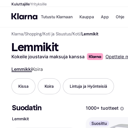
Kuluttajille
Yrityksille
Tutustu Klarnaan
Kauppa
App
Ohje
Klarna
/
Shopping
/
Koti ja Sisustus
/
Koti
/
Lemmikit
Kaupat
Ma
Lemmikit
Booking.
Mak
Gigantti
Mak
H&M
Mak
Kokeile joustavia maksuja kanssa
Opettele 
Peten Koi
kul
Wolt
Mak
Lemmikki
Koira
Rah
Mob
Kissa
Koira
Lintuja ja Hyönteisiä
Kauppahakem
Suodatin
1000+ tuotteet
Lemmikit
Suosittu