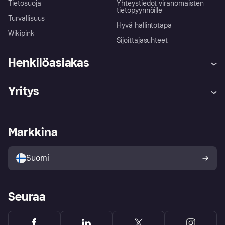
Tietosuoja
Yhteystiedot viranomaisten
tietopyynnöille
Turvallisuus
Hyvä hallintotapa
Wikipink
Sijoittajasuhteet
Henkilöasiakas
Ohje
Reklamaatiot
Yritys
Kirjaudu sisään
Shoppaile turvallisesti Klarnalla
Kauppiastuki
Kehittäjät
Klarna app
Yksityisyysasetukset
Kirjaudu sisään yrityksenä
Operatiivinen tila
Markkina
Tutustu kauppoihin
Peruutusoikeutesi
Myy Klarnalla
Kumppanit ja integraatiot
Ostajan turva
Suomi
Seuraa