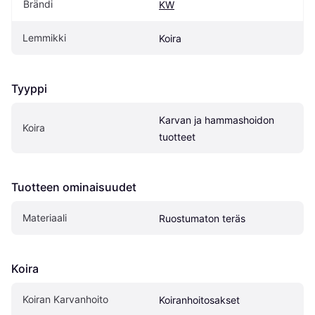
Brändi
KW
Lemmikki
Koira
Tyyppi
Karvan ja hammashoidon 
Koira
tuotteet
Tuotteen ominaisuudet
Materiaali
Ruostumaton teräs
Koira
Koiran Karvanhoito
Koiranhoitosakset