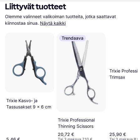
Liittyvät tuotteet
Olemme valinneet valikoiman tuotteita, jotka saattavat 
kiinnostaa sinua.
Näytä kaikki
Trendaava
Trixie Professi
Trimsax
Trixie Kasvo- ja
Tassusakset 9 x 6 cm
Trixie Professional
Thinning Scissors
20,72 €
25,90 €
5,46 €
Tai 3 maksua 7,10 €
Tai 3 maksua 8,8