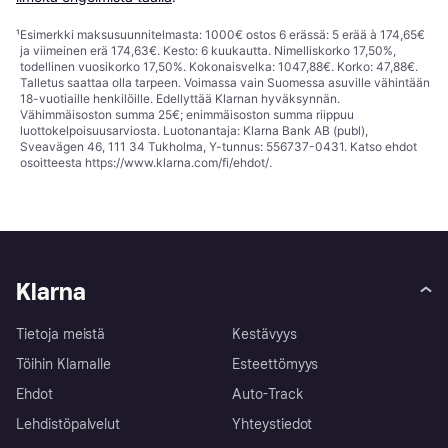
¹
Esimerkki maksusuunnitelmasta: 1000€ ostos 6 erässä: 5 erää à 174,65€
ja viimeinen erä 174,63€. Kesto: 6 kuukautta. Nimelliskorko 17,50%,
todellinen vuosikorko 17,50%. Kokonaisvelka: 1047,88€. Korko: 47,88€.
Talletus saattaa olla tarpeen. Voimassa vain Suomessa asuville vähintään
18-vuotiaille henkilöille. Edellyttää Klarnan hyväksynnän.
Vähimmäisoston summa 25€; enimmäisoston summa riippuu
luottokelpoisuusarviosta. Luotonantaja: Klarna Bank AB (publ),
Sveavägen 46, 111 34 Tukholma, Y-tunnus: 556737-0431. Katso ehdot
osoitteesta
https://www.klarna.com/fi/ehdot/
.
Klarna
Tietoja meistä
Kestävyys
Töihin Klarnalle
Esteettömyys
Ehdot
Auto-Track
Lehdistöpalvelut
Yhteystiedot