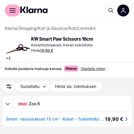
Kuluttajille
Yrityksille
Klarna
/
Shopping
/
Koti ja Sisustus
/
Koti
/
Lemmikit
KW Smart Paw Scissors 16cm
Koiranhoitosakset, Koiran turkinhoito
Hinta
19,90 €
+
2
Kokeile joustavia maksuja kanssa
Opettele miten
Suositeltu
Hinta sis. toimituksen
Zoo.fi
19,90 €
Smart -tassusakset 15 cm - Koirat - Turkinhoito - KW