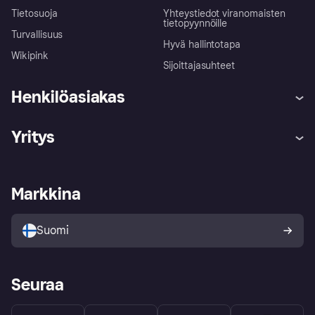
Tietosuoja
Yhteystiedot viranomaisten
tietopyynnöille
Turvallisuus
Hyvä hallintotapa
Wikipink
Sijoittajasuhteet
Henkilöasiakas
Ohje
Reklamaatiot
Yritys
Kirjaudu sisään
Shoppaile turvallisesti Klarnalla
Kauppiastuki
Kehittäjät
Klarna app
Yksityisyysasetukset
Kirjaudu sisään yrityksenä
Operatiivinen tila
Markkina
Tutustu kauppoihin
Peruutusoikeutesi
Myy Klarnalla
Kumppanit ja integraatiot
Ostajan turva
Suomi
Seuraa