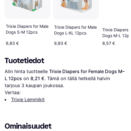
Trixie Diapers for Male
Trixie Diapers for Male
Trixie Diapers 
Dogs S-M 12pcs
Dogs L-XL 12pcs
Dogs M-L 12p
6,83 €
9,83 €
8,57 €
Tuotetiedot
Alin hinta tuotteelle 
Trixie Diapers for Female Dogs M–
L 12pcs
 on 
8,21 €
. Tämä on tällä hetkellä halvin 
tarjous 
3
 kaupan joukossa.
Vertaa:
Trixie Lemmikit
Ominaisuudet