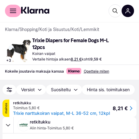
Kuluttajille
Yrityksille
Klarna
/
Shopping
/
Koti ja Sisustus
/
Koti
/
Lemmikit
Trixie Diapers for Female Dogs M–L 
12pcs
Koiran vaipat
Vertaile hintoja alkaen
8,21 €
kohti
9,59 €
+
3
Kokeile joustavia maksuja kanssa
Opettele miten
Versiot
Suositeltu
Hinta sis. toimituksen
retkitukku
mainos
8,21 €
Toimitus 5,80 €
Trixie narttukoiran vaipat, M-L 36-52 cm, 12kpl
retkitukku
·
Alin hinta
Toimitus 5,80 €