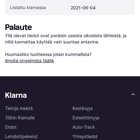
Listattu klarnassa
2021-06-04
Palaute
Yllä olevat tiedot ovat peräisin useista ulkoisista lähteistä, ja 
niitä kannattaa käyttää vain suuntaa antavina.

Huomasitko tuotteessa jotain kummallista? 
ilmoita ongelmista täällä
.
Klarna
Tietoja meistä
Kestävyys
Töihin Klarnalle
Esteettömyys
Ehdot
Auto-Track
Lehdistöpalvelut
Yhteystiedot