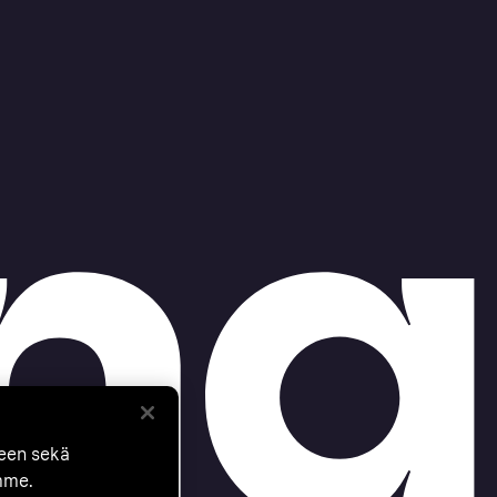
seen sekä
mme.