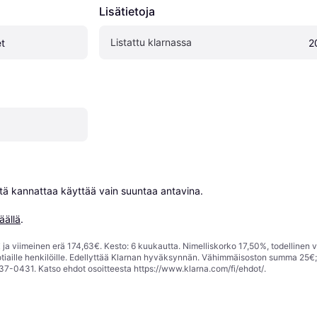
Lisätietoja
Listattu klarnassa
t
2
niitä kannattaa käyttää vain suuntaa antavina.

äällä
.
ja viimeinen erä 174,63€. Kesto: 6 kuukautta. Nimelliskorko 17,50%, todellinen 
tiaille henkilöille. Edellyttää Klarnan hyväksynnän. Vähimmäisoston summa 25€
37-0431. Katso ehdot osoitteesta
https://www.klarna.com/fi/ehdot/
.