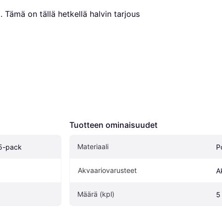
€
. Tämä on tällä hetkellä halvin tarjous 
Tuotteen ominaisuudet
Materiaali
5-pack
P
Akvaariovarusteet
A
Määrä (kpl)
5