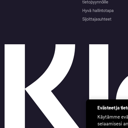
tietopyynnöille
Hyvä hallintotapa
Sijoittajasuhteet
Evästeet ja tie
Käytämme eväs
selaamisesi a