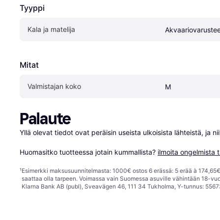
Tyyppi
Kala ja matelija
Akvaariovarustee
Mitat
Valmistajan koko
M
Palaute
Yllä olevat tiedot ovat peräisin useista ulkoisista lähteistä, ja 
Huomasitko tuotteessa jotain kummallista? 
ilmoita ongelmista t
¹
Esimerkki maksusuunnitelmasta: 1000€ ostos 6 erässä: 5 erää à 174,65€ 
saattaa olla tarpeen. Voimassa vain Suomessa asuville vähintään 18-vuo
Klarna Bank AB (publ), Sveavägen 46, 111 34 Tukholma, Y-tunnus: 5567