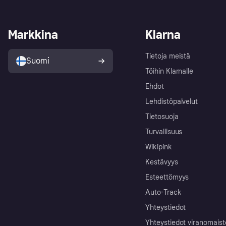
Markkina
Klarna
Tietoja meistä
Suomi
Töihin Klarnalle
Ehdot
Lehdistöpalvelut
Tietosuoja
Turvallisuus
Wikipink
Kestävyys
Esteettömyys
Auto-Track
Yhteystiedot
Yhteystiedot viranomais