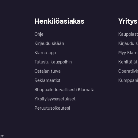
Henkilöasiakas
Yritys
Ohje
Kauppiast
Kirjaudu sisään
Kirjaudu s
Klarna app
Myy Klarn
Tutustu kauppoihin
Kehittäjät
Ostajan turva
Operatiivi
Reklamaatiot
Kumppanit 
Shoppaile turvallisesti Klarnalla
Yksityisyysasetukset
Peruutusoikeutesi
ten