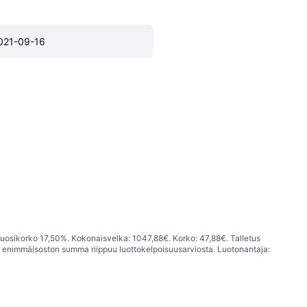
021-09-16
vuosikorko 17,50%. Kokonaisvelka: 1047,88€. Korko: 47,88€. Talletus
; enimmäisoston summa riippuu luottokelpoisuusarviosta. Luotonantaja: