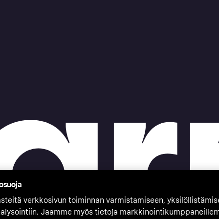
tosuoja
teitä verkkosivun toiminnan varmistamiseen, yksilöllistämi
nalysointiin. Jaamme myös tietoja markkinointikumppaneille