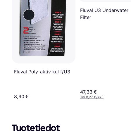
Fluval U3 Underwater
Filter
Fluval Poly-aktiv kul f/U3
47,33 €
8,90 €
Tai 8,27 €/kk.
¹
Tuotetiedot