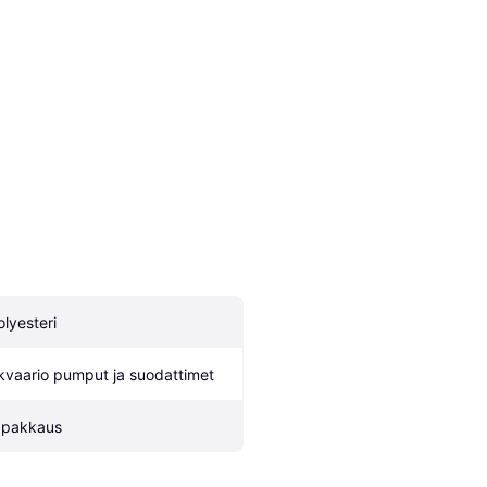
olyesteri
kvaario pumput ja suodattimet
 pakkaus