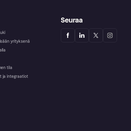
Seuraa
uki
isään yrityksenä
alla
nen tila
ja integraatiot