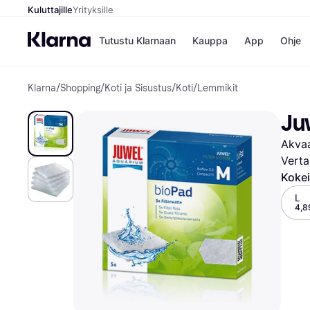
Kuluttajille
Yrityksille
Tutustu Klarnaan
Kauppa
App
Ohje
Klarna
/
Shopping
/
Koti ja Sisustus
/
Koti
/
Lemmikit
Kaupat
Ma
Booking.
Mak
Ju
Gigantti
Mak
H&M
Mak
Akvaa
Peten Koi
kul
Wolt
Mak
Verta
Rah
Kokei
Mob
L
4,8
Kauppahakem