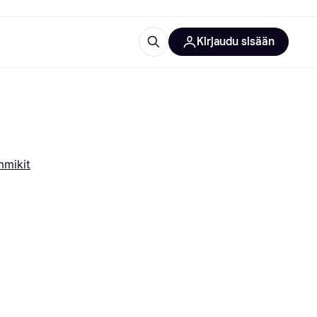
Kirjaudu sisään
totarvikkeet
rna?
mikit
 kategoriat