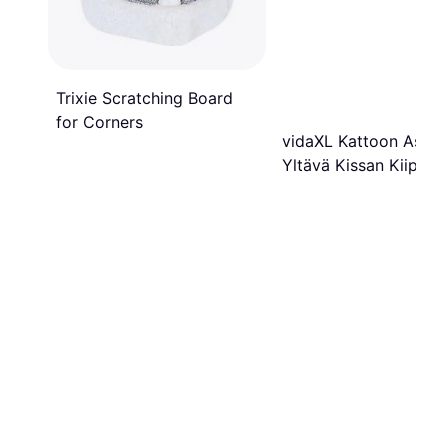
Trixie Scratching Board
for Corners
vidaXL Kattoon Asti
Yltävä Kissan Kiipeil
277-303 cm