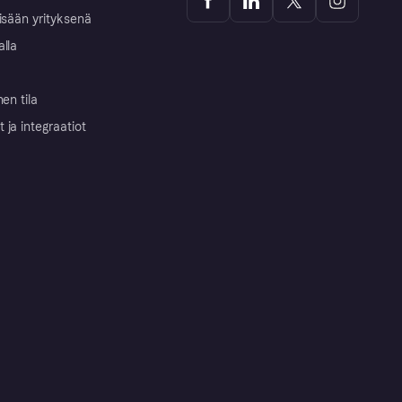
isään yrityksenä
alla
nen tila
ja integraatiot