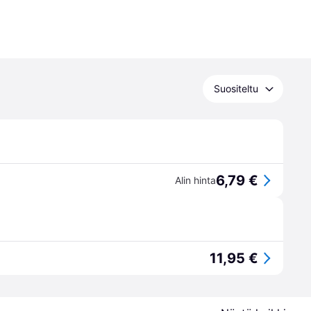
Suositeltu
6,79 €
Alin hinta
11,95 €