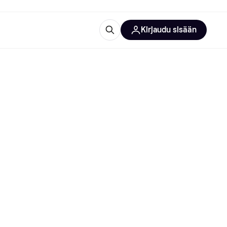
Kirjaudu sisään
totarvikkeet
rna?
 kategoriat