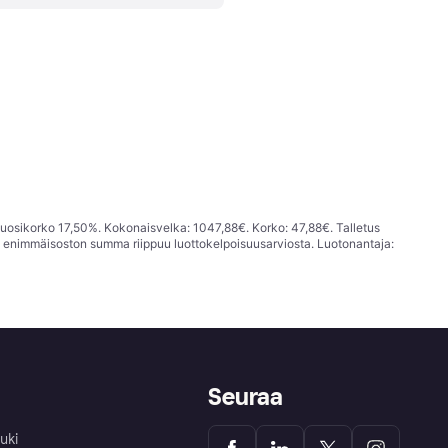
vuosikorko 17,50%. Kokonaisvelka: 1047,88€. Korko: 47,88€. Talletus
; enimmäisoston summa riippuu luottokelpoisuusarviosta. Luotonantaja:
Seuraa
uki