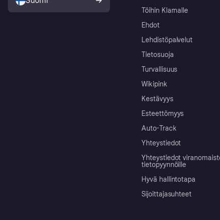
Suomi
Töihin Klarnalle
Ehdot
Lehdistöpalvelut
Tietosuoja
Turvallisuus
Wikipink
Kestävyys
Esteettömyys
Auto-Track
Yhteystiedot
Yhteystiedot viranomais
tietopyynnöille
Hyvä hallintotapa
Sijoittajasuhteet