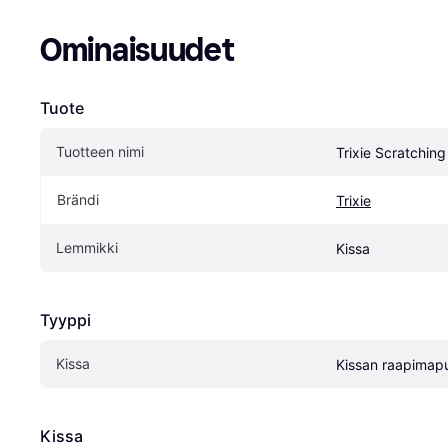
Ominaisuudet
Tuote
Tuotteen nimi
Trixie Scratching
Brändi
Trixie
Lemmikki
Kissa
Tyyppi
Kissa
Kissan raapimap
Kissa