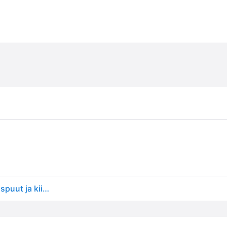
Raapimispylväs harmaa 56x11 cm - Kissat - Raapimispuut ja kiipeilytelineet - Raapimislaudat ja Raapimispylväät - Trixie