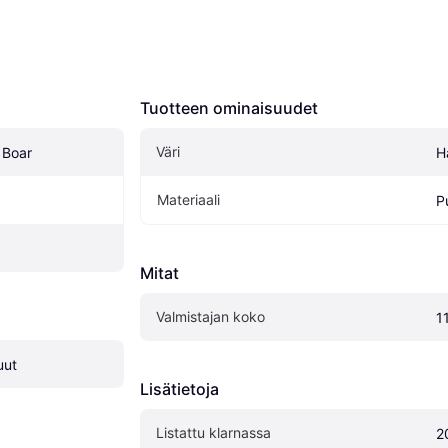
Tuotteen ominaisuudet
Väri
 Boar
H
Materiaali
P
Mitat
Valmistajan koko
1
uut
Lisätietoja
Listattu klarnassa
2