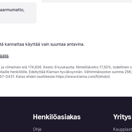
aarmumatto, 
niitä kannattaa käyttää vain suuntaa antavina.

äällä
.
ja viimeinen erä 174,63€. Kesto: 6 kuukautta. Nimelliskorko 17,50%, todellinen 
tiaille henkilöille. Edellyttää Klarnan hyväksynnän. Vähimmäisoston summa 25€
37-0431. Katso ehdot osoitteesta
https://www.klarna.com/fi/ehdot/
.
Henkilöasiakas
Yritys
Ohje
Kauppiast