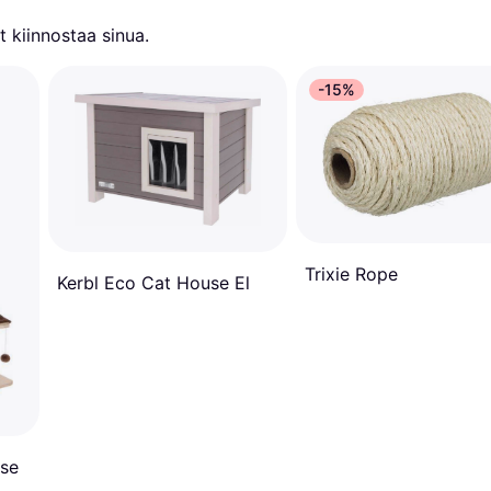
 kiinnostaa sinua.
-15%
Trixie Rope
Kerbl Eco Cat House El
ise