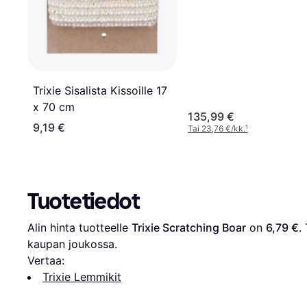
Trixie Sisalista Kissoille 17
x 70 cm
135,99 €
9,19 €
Tai 23,76 €/kk.
¹
Tuotetiedot
Alin hinta tuotteelle 
Trixie Scratching Boar
 on 
6,79 €
.
kaupan joukossa.
Vertaa:
Trixie Lemmikit