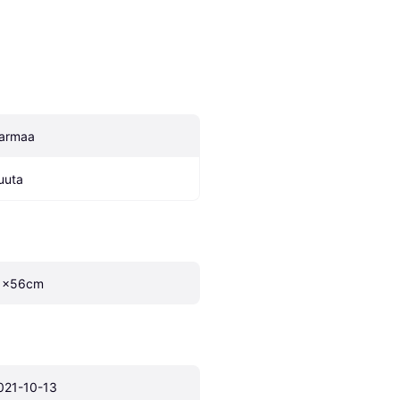
armaa
uuta
1x56cm
021-10-13