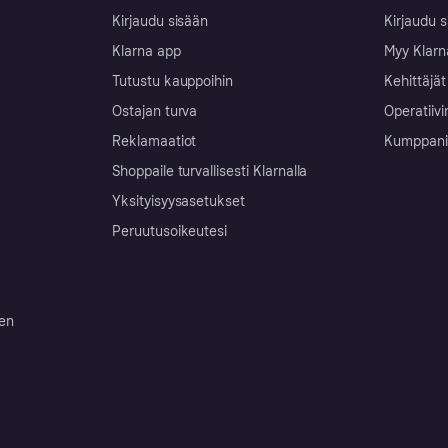
Kirjaudu sisään
Kirjaudu s
Klarna app
Myy Klarn
Tutustu kauppoihin
Kehittäjät
Ostajan turva
Operatiivi
Reklamaatiot
Kumppanit 
Shoppaile turvallisesti Klarnalla
Yksityisyysasetukset
Peruutusoikeutesi
ten