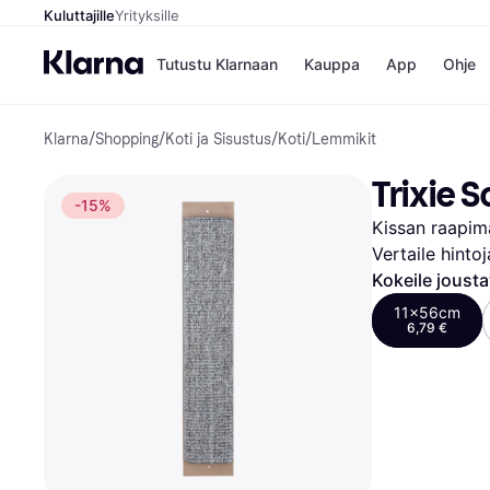
Kuluttajille
Yrityksille
Tutustu Klarnaan
Kauppa
App
Ohje
Klarna
/
Shopping
/
Koti ja Sisustus
/
Koti
/
Lemmikit
Kaupat
Mak
Booking.
Mak
Trixie 
Gigantti
Mak
-15%
H&M
Mak
Kissan raapim
Peten Koi
Mak
Wolt
Rah
Vertaile hinto
Mob
Kokeile joust
11x56cm
6,79 €
Kauppahakem