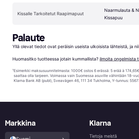
Naarmulauta & N
Kissalle Tarkoitetut Raapimapuut
Kissapuu
Palaute
Yllä olevat tiedot ovat peräisin useista ulkoisista lähteistä, ja 
Huomasitko tuotteessa jotain kummallista? 
ilmoita ongelmista t
¹
Esimerkki maksusuunnitelmasta: 1000€ ostos 6 erässä: 5 erää à 174,65€ 
saattaa olla tarpeen. Voimassa vain Suomessa asuville vähintään 18-vuo
Klarna Bank AB (publ), Sveavägen 46, 111 34 Tukholma, Y-tunnus: 5567
Markkina
Klarna
Tietoja meistä